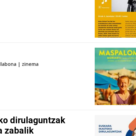
llabona | zinema
ko dirulaguntzak
 zabalik