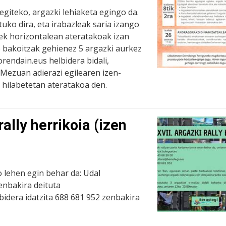
giteko, argazki lehiaketa egingo da.
ko dira, eta irabazleak saria izango
iek horizontalean ateratakoak izan
e bakoitzak gehienez 5 argazki aurkez
rendain.eus helbidera bidali,
 Mezuan adierazi egilearen izen-
 hilabetetan ateratakoa den.
rally herrikoia (izen
 lehen egin behar da: Udal
enbakira deituta
bidera idatzita 688 681 952 zenbakira