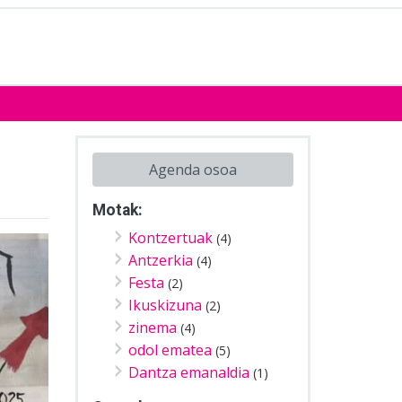
Agenda osoa
Motak:
Kontzertuak
(4)
Antzerkia
(4)
Festa
(2)
Ikuskizuna
(2)
zinema
(4)
odol ematea
(5)
Dantza emanaldia
(1)