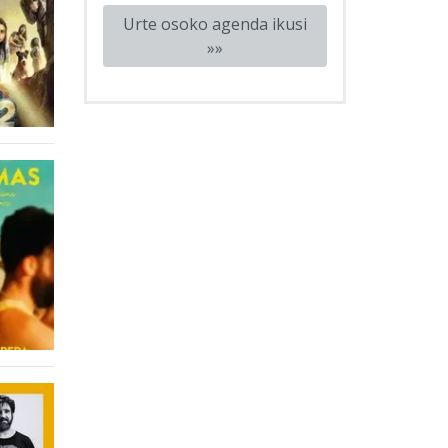
Urte osoko agenda ikusi
»»