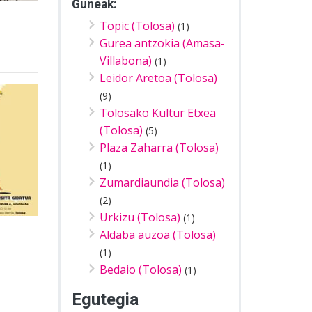
Guneak:
Topic (Tolosa)
(1)
Gurea antzokia (Amasa-
Villabona)
(1)
Leidor Aretoa (Tolosa)
(9)
Tolosako Kultur Etxea
(Tolosa)
(5)
Plaza Zaharra (Tolosa)
(1)
Zumardiaundia (Tolosa)
(2)
Urkizu (Tolosa)
(1)
Aldaba auzoa (Tolosa)
(1)
Bedaio (Tolosa)
(1)
Egutegia