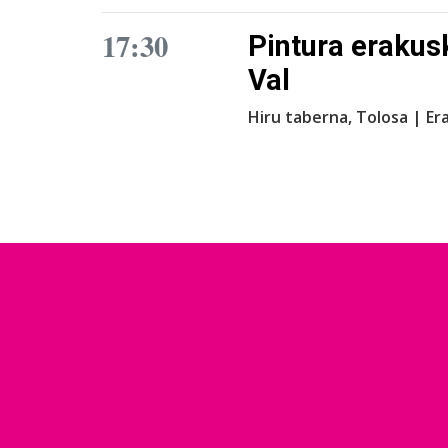
17:30
Pintura erakus
Val
Hiru taberna, Tolosa | E