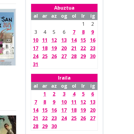
Abuztua
al
ar
az
og
ol
lr
ig
1
2
3
4
5
6
7
8
9
10
11
12
13
14
15
16
17
18
19
20
21
22
23
24
25
26
27
28
29
30
31
Iraila
al
ar
az
og
ol
lr
ig
1
2
3
4
5
6
7
8
9
10
11
12
13
14
15
16
17
18
19
20
21
22
23
24
25
26
27
28
29
30