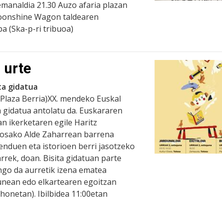
emanaldia 21.30 Auzo afaria plazan
Moonshine Wagon taldearen
a (Ska-p-ri tribuoa)
 urte
ita gidatua
 (Plaza Berria)XX. mendeko Euskal
a gidatua antolatu da. Euskararen
an ikerketaren egile Haritz
losako Alde Zaharrean barrena
nduen eta istorioen berri jasotzeko
rrek, doan. Bisita gidatuan parte
go da aurretik izena ematea
nean edo elkartearen egoitzan
honetan). Ibilbidea 11:00etan