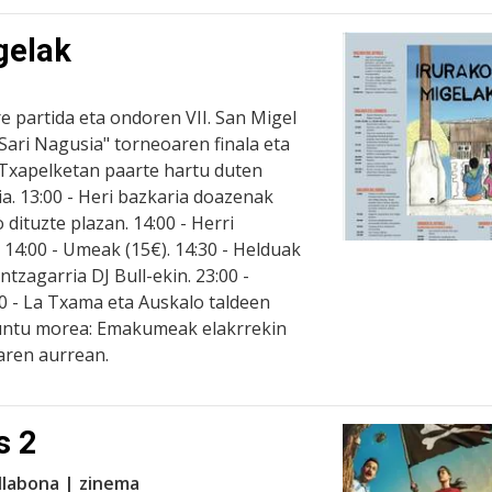
gelak
 partida eta ondoren VII. San Migel
 Sari Nagusia" torneoaren finala eta
Txapelketan paarte hartu duten
ia. 13:00 - Heri bazkaria doazenak
 dituzte plazan. 14:00 - Herri
 14:00 - Umeak (15€). 14:30 - Helduak
tzagarria DJ Bull-ekin. 23:00 -
0 - La Txama eta Auskalo taldeen
Puntu morea: Emakumeak elakrrekin
aren aurrean.
s 2
llabona | zinema