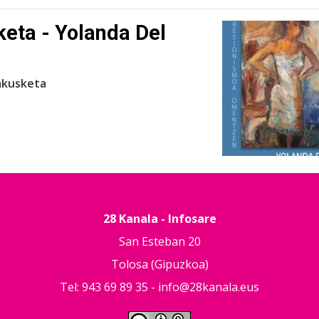
keta - Yolanda Del
rakusketa
28 Kanala - Infosare
San Esteban 20
Tolosa (Gipuzkoa)
Tel: 943 69 89 35 -
info@28kanala.eus