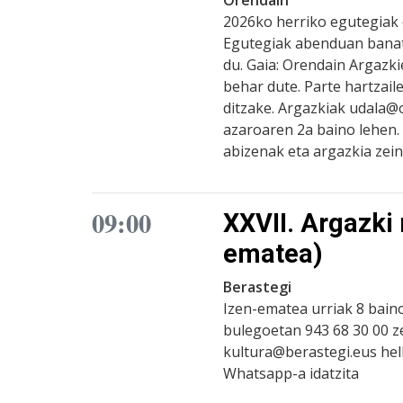
2026ko herriko egutegiak e
Egutegiak abenduan banatu
du. Gaia: Orendain Argazk
behar dute. Parte hartzail
ditzake. Argazkiak udala@o
azaroaren 2a baino lehen.
abizenak eta argazkia zein
09:00
XXVII. Argazki 
ematea)
Berastegi
Izen-ematea urriak 8 baino
bulegoetan 943 68 30 00 z
kultura@berastegi.eus hel
Whatsapp-a idatzita