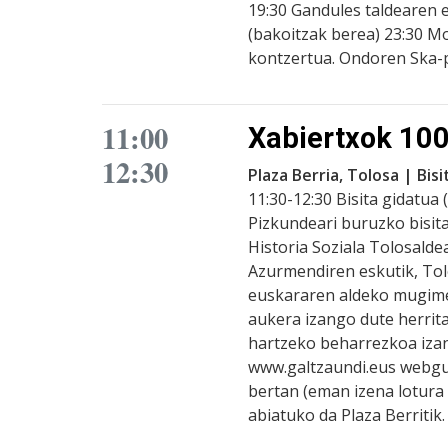
19:30 Gandules taldearen 
(bakoitzak berea) 23:30 
kontzertua. Ondoren Ska-p
11:00
Xabiertxok 100
12:30
Plaza Berria, Tolosa | Bis
11:30-12:30 Bisita gidatua
Pizkundeari buruzko bisit
Historia Soziala Tolosalde
Azurmendiren eskutik, To
euskararen aldeko mugime
aukera izango dute herrita
hartzeko beharrezkoa izan
www.galtzaundi.eus webgu
bertan (eman izena lotura 
abiatuko da Plaza Berritik.