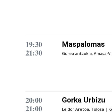
19:30
Maspalomas
21:30
Gurea antzokia, Amasa-Vi
20:00
Gorka Urbizu
21:00
Leidor Aretoa, Tolosa | 