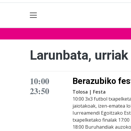
Larunbata, urriak
10:00
Berazubiko fes
23:50
Tolosa | Festa
10:00 3x3 futbol txapelket
jaiotakoak, izen-ematea l
Iurreamendi Egoitzako Este
txapelketako finalak 17:00
18:00 Buruhandiak auzoko