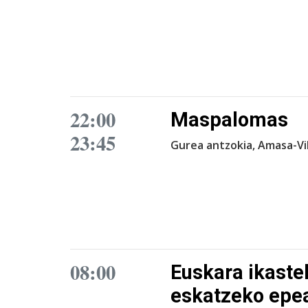
22:00
Maspalomas
23:45
Gurea antzokia, Amasa-Vi
08:00
Euskara ikaste
eskatzeko epea