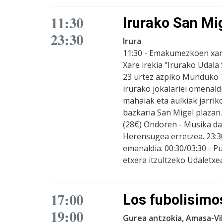
11:30
Irurako San Mi
23:30
Irura
11:30 - Emakumezkoen xare
Xare irekia "Irurako Udala
23 urtez azpiko Munduko 
irurako jokalariei omenald
mahaiak eta aulkiak jarriko
bazkaria San Migel plazan.
(28€) Ondoren - Musika dan
Herensugea erretzea. 23:3
emanaldia. 00:30/03:30 - 
etxera itzultzeko Udaletxe
17:00
Los fubolisimo
19:00
Gurea antzokia, Amasa-Vi