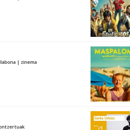
llabona | zinema
Kontzertuak