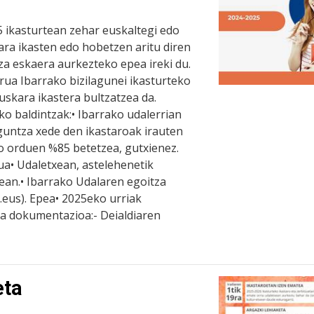
 ikasturtean zehar euskaltegi edo
ra ikasten edo hobetzen aritu diren
za eskaera aurkezteko epea ireki du.
ua Ibarrako bizilagunei ikasturteko
uskara ikastera bultzatzea da.
 baldintzak:• Ibarrako udalerrian
aguntza xede den ikastaroak irauten
ko orduen %85 betetzea, gutxienez.
a• Udaletxean, astelehenetik
rtean.• Ibarrako Udalaren egoitza
.eus). Epea• 2025eko urriak
ta dokumentazioa:- Deialdiaren
eta