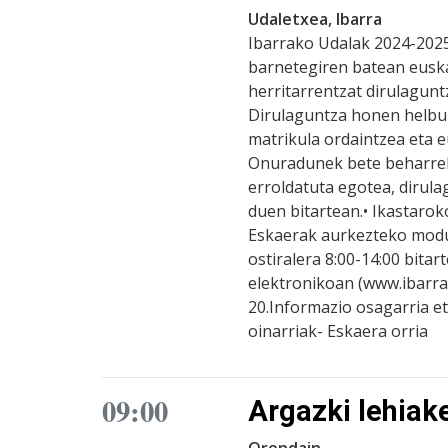
Udaletxea, Ibarra
Ibarrako Udalak 2024-2025
barnetegiren batean euska
herritarrentzat dirulagunt
Dirulaguntza honen helbur
matrikula ordaintzea eta e
Onuradunek bete beharreko
erroldatuta egotea, dirul
duen bitartean.• Ikastaro
Eskaerak aurkezteko modu
ostiralera 8:00-14:00 bita
elektronikoan (www.ibarra
20.Informazio osagarria e
oinarriak- Eskaera orria
09:00
Argazki lehiak
Orendain