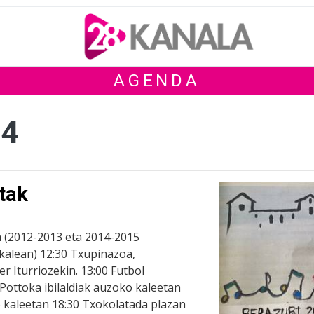
AGENDA
 4
tak
a (2012-2013 eta 2014-2015
okalean) 12:30 Txupinazoa,
r Iturriozekin. 13:00 Futbol
 Pottoka ibilaldiak auzoko kaleetan
 kaleetan 18:30 Txokolatada plazan