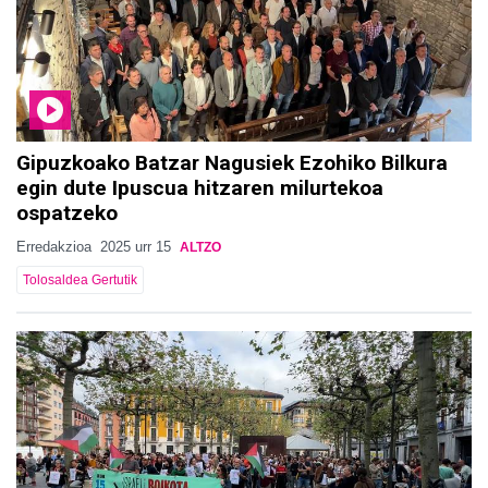
Gipuzkoako Batzar Nagusiek Ezohiko Bilkura
egin dute Ipuscua hitzaren milurtekoa
ospatzeko
Erredakzioa
2025 urr 15
ALTZO
Tolosaldea Gertutik