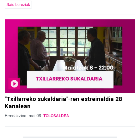
Saio bereziak
"Txillarreko sukaldaria"-ren estreinaldia 28
Kanalean
Erredakzioa
mai 06
TOLOSALDEA