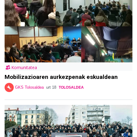
Komunitatea
Mobilizazioaren aurkezpenak eskualdean
GKS Tolosaldea
urt 18
TOLOSALDEA