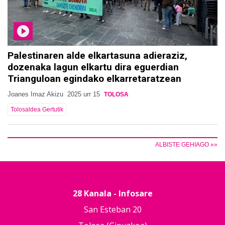
Palestinaren alde elkartasuna adieraziz,
dozenaka lagun elkartu dira eguerdian
Trianguloan egindako elkarretaratzean
Joanes Imaz Akizu
2025 urr 15
TOLOSA
Tolosaldea Gertutik
ALBISTE GEHIAGO »»
28 Kanala - Infosare
San Esteban 20