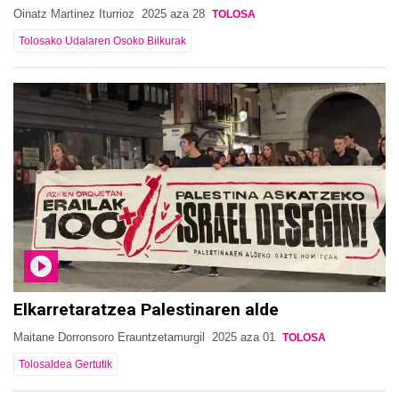
Oinatz Martinez Iturrioz
2025 aza 28
TOLOSA
Tolosako Udalaren Osoko Bilkurak
Elkarretaratzea Palestinaren alde
Maitane Dorronsoro Erauntzetamurgil
2025 aza 01
TOLOSA
Tolosaldea Gertutik