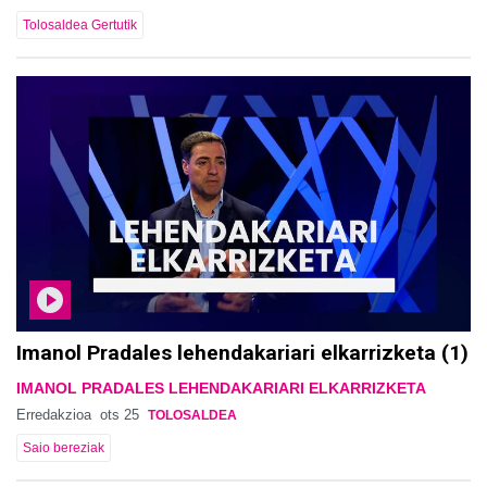
Tolosaldea Gertutik
Imanol Pradales lehendakariari elkarrizketa (1)
IMANOL PRADALES LEHENDAKARIARI ELKARRIZKETA
Erredakzioa
ots 25
TOLOSALDEA
Saio bereziak