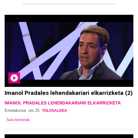
Imanol Pradales lehendakariari elkarrizketa (2)
IMANOL PRADALES LEHENDAKARIARI ELKARRIZKETA
Erredakzioa
ots 25
TOLOSALDEA
Saio bereziak