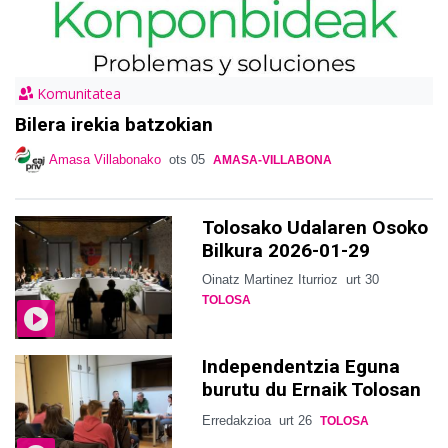
Komunitatea
Bilera irekia batzokian
Amasa Villabonako
ots 05
AMASA-VILLABONA
Tolosako Udalaren Osoko
Bilkura 2026-01-29
Oinatz Martinez Iturrioz
urt 30
TOLOSA
Independentzia Eguna
burutu du Ernaik Tolosan
Erredakzioa
urt 26
TOLOSA