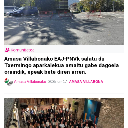
Komunitatea
Amasa Villabonako EAJ-PNVk salatu du
Txermingo aparkalekua amaitu gabe dagoela
oraindik, epeak bete diren arren.
Amasa Villabonako
2025 urr 17
AMASA-VILLABONA