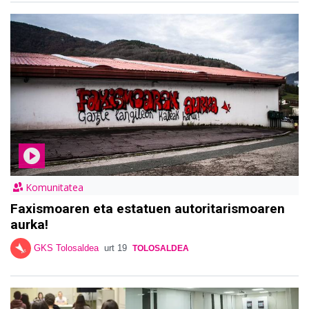
Komunitatea
Faxismoaren eta estatuen autoritarismoaren
aurka!
GKS Tolosaldea
urt 19
TOLOSALDEA