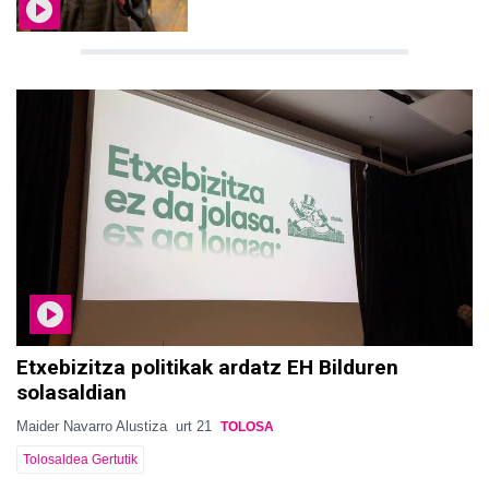
Etxebizitza politikak ardatz EH Bilduren
solasaldian
Maider Navarro Alustiza
urt 21
TOLOSA
Tolosaldea Gertutik