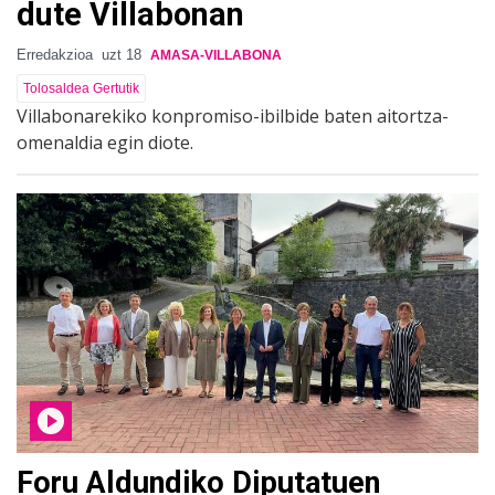
dute Villabonan
Erredakzioa
uzt 18
AMASA-VILLABONA
Tolosaldea Gertutik
Villabonarekiko konpromiso-ibilbide baten aitortza-
omenaldia egin diote.
Foru Aldundiko Diputatuen