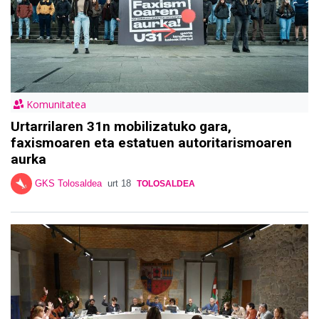
Komunitatea
Urtarrilaren 31n mobilizatuko gara,
faxismoaren eta estatuen autoritarismoaren
aurka
GKS Tolosaldea
urt 18
TOLOSALDEA