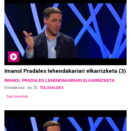
Imanol Pradales lehendakariari elkarrizketa (3)
IMANOL PRADALES LEHENDAKARIARI ELKARRIZKETA
Erredakzioa
ots 25
TOLOSALDEA
Saio bereziak