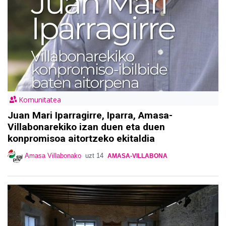
Komunitatea
Juan Mari Iparragirre, Iparra, Amasa-
Villabonarekiko izan duen eta duen
konpromisoa aitortzeko ekitaldia
Amasa Villabonako
uzt 14
AMASA-VILLABONA