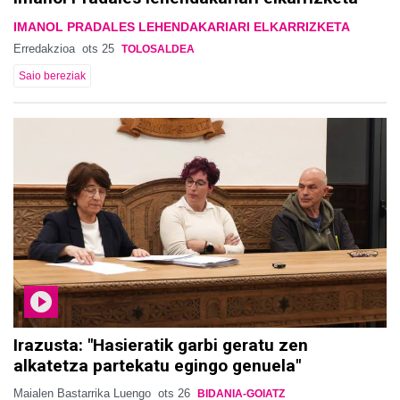
IMANOL PRADALES LEHENDAKARIARI ELKARRIZKETA
Erredakzioa
ots 25
TOLOSALDEA
Saio bereziak
Irazusta: "Hasieratik garbi geratu zen
alkatetza partekatu egingo genuela"
Maialen Bastarrika Luengo
ots 26
BIDANIA-GOIATZ