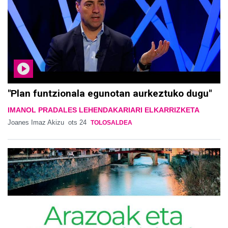
"Plan funtzionala egunotan aurkeztuko dugu"
IMANOL PRADALES LEHENDAKARIARI ELKARRIZKETA
Joanes Imaz Akizu
ots 24
TOLOSALDEA