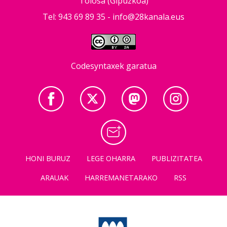
Tolosa (Gipuzkoa)
Tel: 943 69 89 35 -
info@28kanala.eus
Codesyntaxek garatua
HONI BURUZ
LEGE OHARRA
PUBLIZITATEA
ARAUAK
HARREMANETARAKO
RSS