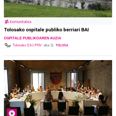
Komunitatea
Tolosako ospitale publiko berriari BAI
OSPITALE PUBLIKOAREN AUZIA
Tolosako EAJ-PNV
eka 11
TOLOSA