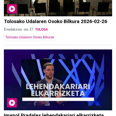
Tolosako Udalaren Osoko Bilkura 2026-02-26
Erredakzioa
ots 27
TOLOSA
Tolosako Udalaren Osoko Bilkurak
Imanol Pradales lehendakariari elkarrizketa