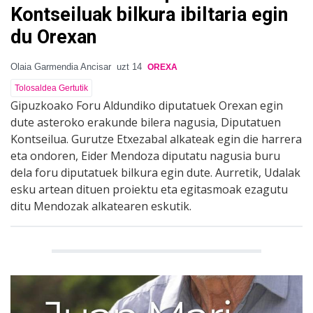
Kontseiluak bilkura ibiltaria egin
du Orexan
Olaia Garmendia Ancisar
uzt 14
OREXA
Tolosaldea Gertutik
Gipuzkoako Foru Aldundiko diputatuek Orexan egin
dute asteroko erakunde bilera nagusia, Diputatuen
Kontseilua. Gurutze Etxezabal alkateak egin die harrera
eta ondoren, Eider Mendoza diputatu nagusia buru
dela foru diputatuek bilkura egin dute. Aurretik, Udalak
esku artean dituen proiektu eta egitasmoak ezagutu
ditu Mendozak alkatearen eskutik.