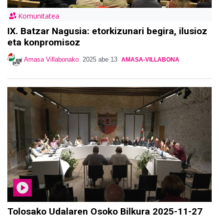
Komunitatea
IX. Batzar Nagusia: etorkizunari begira, ilusioz
eta konpromisoz
Amasa Villabonako
2025 abe 13
AMASA-VILLABONA
Tolosako Udalaren Osoko Bilkura 2025-11-27