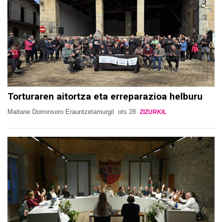
Torturaren aitortza eta erreparazioa helburu
Maitane Dorronsoro Erauntzetamurgil
ots 28
ZIZURKIL