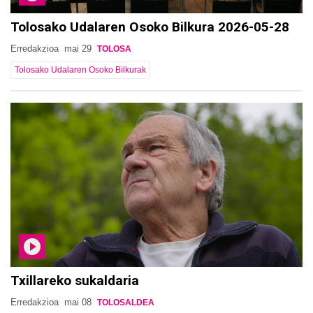
Tolosako Udalaren Osoko Bilkura 2026-05-28
Erredakzioa
mai 29
TOLOSA
Tolosako Udalaren Osoko Bilkurak
Txillareko sukaldaria
Erredakzioa
mai 08
TOLOSALDEA