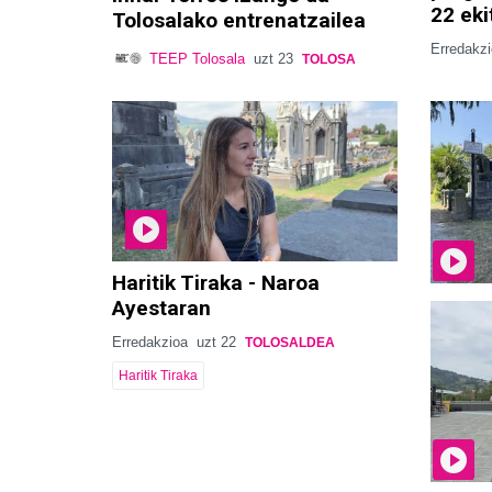
22 eki
Tolosalako entrenatzailea
Erredakz
TEEP Tolosala
uzt 23
TOLOSA
Haritik Tiraka - Naroa
Ayestaran
Erredakzioa
uzt 22
TOLOSALDEA
Haritik Tiraka