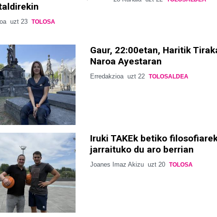
taldirekin
ioa
uzt 23
TOLOSA
Gaur, 22:00etan, Haritik Tirak
Naroa Ayestaran
Erredakzioa
uzt 22
TOLOSALDEA
Iruki TAKEk betiko filosofiare
jarraituko du aro berrian
Joanes Imaz Akizu
uzt 20
TOLOSA