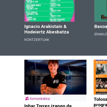
Ignacio Arakistain &
Basoa
Hodeiertz Abesbatza
ERAKU
KONTZERTUAK
Komunitatea
Tolos
progr
Inhar Torres izango da