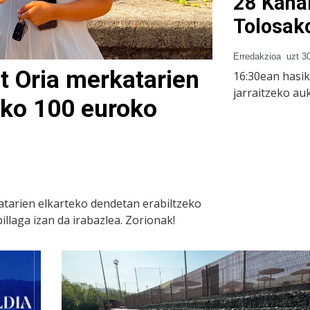
28 Kana
Tolosak
Erredakzioa
uzt 3
t Oria merkatarien
16:30ean hasik
jarraitzeko au
ako 100 euroko
atarien elkarteko dendetan erabiltzeko
llaga izan da irabazlea. Zorionak!