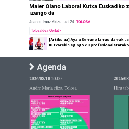
Maier Olano Laboral Kutxa Euskadiko zi
izango da
Joanes Imaz Akizu
uzt 24
TOLOSA
Tolosaldea Gertutik
[Artikulua] Ayala Serrano larrauldarrak L
Kutxarekin egingo du profesionaletarako
Agenda
2026/08/10
2026/08
20:00
Andre Maria eliza, Tolosa
Hiru tab