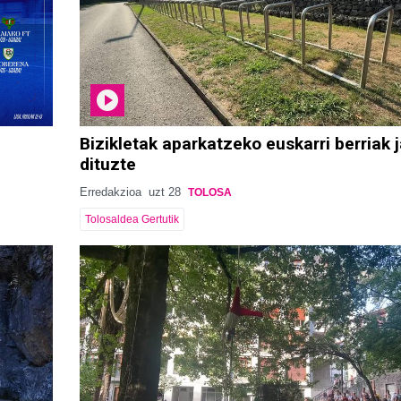
Bizikletak aparkatzeko euskarri berriak j
dituzte
Erredakzioa
uzt 28
TOLOSA
Tolosaldea Gertutik