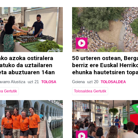
ko azoka ostiralera
50 urteren ostean, Berg
atuko da uztailaren
berriz ere Euskal Herrik
eta abuztuaren 14an
ehunka hautetsiren top
varro Alustiza
uzt 21
Goiena
uzt 20
TOLOSA
TOLOSALDEA
a Gertutik
Tolosaldea Gertutik