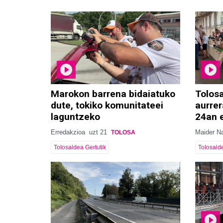
Marokon barrena bidaiatuko
Tolosa
dute, tokiko komunitateei
aurrer
laguntzeko
24an 
Erredakzioa
uzt 21
Maider Na
TOLOSA
Tolosaldea Gertutik
Tolosalde