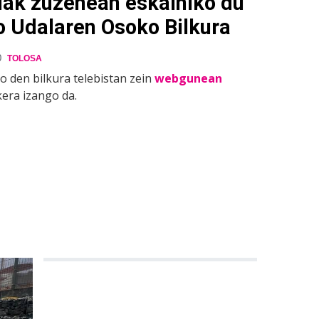
lak zuzenean eskainiko du
o Udalaren Osoko Bilkura
0
TOLOSA
o den bilkura telebistan zein
webgunean
kera izango da.