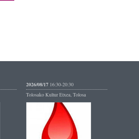
2026/08/17
16:30-20:30
Tolosako Kultur Etxea, Tolosa