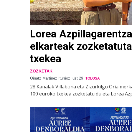
Lorea Azpillagarentza
elkarteak zozketatut
txekea
ZOZKETAK
Oinatz Martinez Iturrioz
uzt 29
TOLOSA
28 Kanalak Villabona eta Zizurkilgo Oria merk
100 euroko txekea zozketatu du eta Lorea Azpi