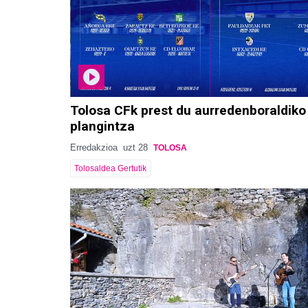
Tolosa CFk prest du aurredenboraldiko
plangintza
Erredakzioa
uzt 28
TOLOSA
Tolosaldea Gertutik