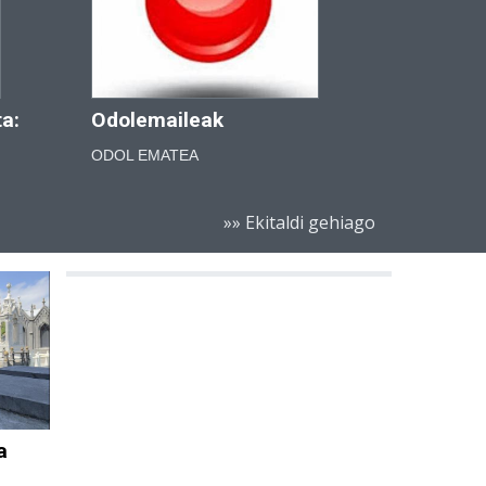
a:
Odolemaileak
ODOL EMATEA
»» Ekitaldi gehiago
a