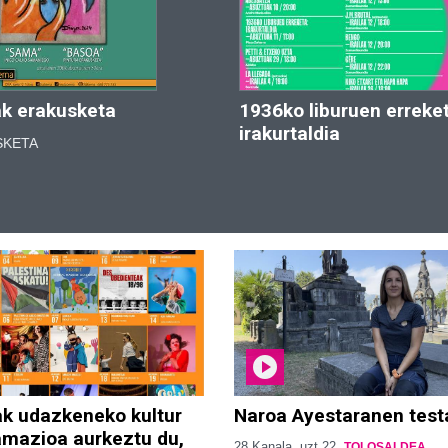
k erakusketa
1936ko liburuen erreket
irakurtaldia
SKETA
ak udazkeneko kultur
Naroa Ayestaranen test
amazioa aurkeztu du,
28 Kanala
uzt 22
TOLOSALDEA