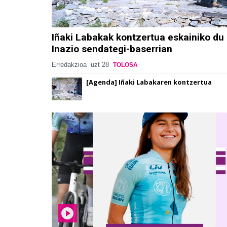
Iñaki Labakak kontzertua eskainiko du
Inazio sendategi-baserrian
Erredakzioa
uzt 28
TOLOSA
[Agenda] Iñaki Labakaren kontzertua