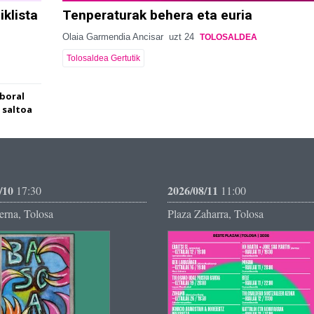
klista
Tenperaturak behera eta euria
Olaia Garmendia Ancisar
uzt 24
TOLOSALDEA
Tolosaldea Gertutik
aboral
 saltoa
/10
2026/08/11
17:30
11:00
erna, Tolosa
Plaza Zaharra, Tolosa