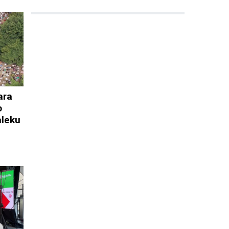
ara
o
aleku