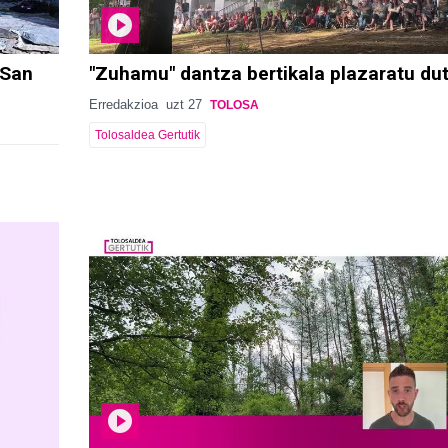
 San
"Zuhamu" dantza bertikala plazaratu du
Erredakzioa
uzt 27
TOLOSA
Tolosaldea Gertutik