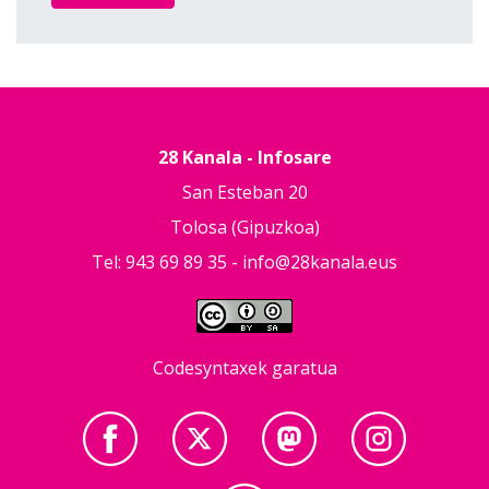
28 Kanala - Infosare
San Esteban 20
Tolosa (Gipuzkoa)
Tel: 943 69 89 35 -
info@28kanala.eus
Codesyntaxek garatua