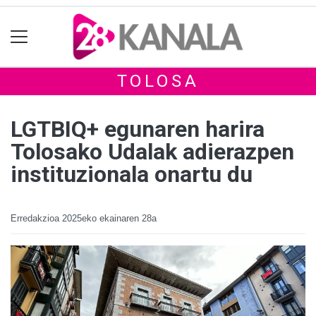
TOLOSA
LGTBIQ+ egunaren harira
Tolosako Udalak adierazpen
instituzionala onartu du
Erredakzioa
2025eko ekainaren 28a