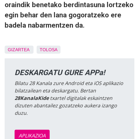
oraindik benetako berdintasuna lortzeko
egin behar den lana gogoratzeko ere
badela nabarmentzen da.
GIZARTEA
TOLOSA
DESKARGATU GURE APPa!
Bilatu 28 Kanala zure Android eta iOS aplikazio
bilatzailean eta deskargatu. Bertan
28KanalaKide
txartel digitalak eskaintzen
dizuten abantailez gozatzeko aukera izango
duzu.
APLIKAZIOA