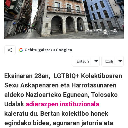
Gehitu gaitzazu Googlen
Entzun
Itzuli
Ekainaren 28an, LGTBIQ+ Kolektiboaren
Sexu Askapenaren eta Harrotasunaren
aldeko Nazioarteko Egunean, Tolosako
Udalak
adierazpen instituzionala
kaleratu du. Bertan kolektibo honek
egindako bidea, egunaren jatorria eta