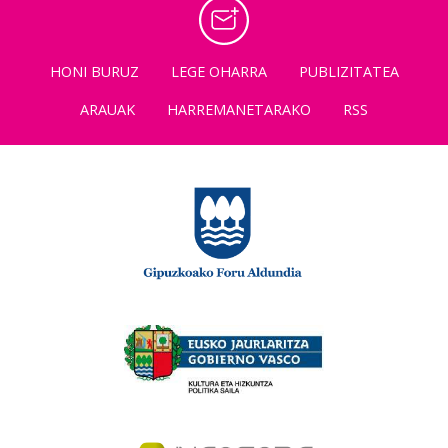
HONI BURUZ
LEGE OHARRA
PUBLIZITATEA
ARAUAK
HARREMANETARAKO
RSS