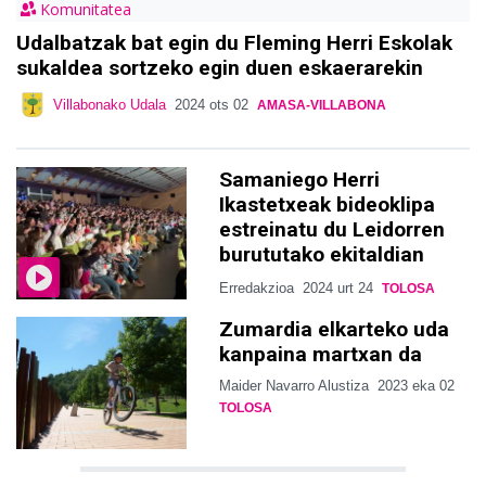
Komunitatea
Udalbatzak bat egin du Fleming Herri Eskolak
sukaldea sortzeko egin duen eskaerarekin
Villabonako Udala
2024 ots 02
AMASA-VILLABONA
Samaniego Herri
Ikastetxeak bideoklipa
estreinatu du Leidorren
burututako ekitaldian
Erredakzioa
2024 urt 24
TOLOSA
Zumardia elkarteko uda
kanpaina martxan da
Maider Navarro Alustiza
2023 eka 02
TOLOSA