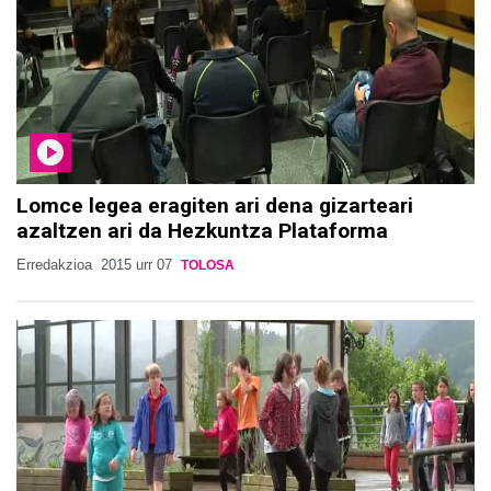
Lomce legea eragiten ari dena gizarteari
azaltzen ari da Hezkuntza Plataforma
Erredakzioa
2015 urr 07
TOLOSA