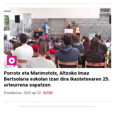
Porrotx eta Marimototx, Altzoko Imaz
Bertsolaria eskolan izan dira ikastetxearen 25.
urteurrena ospatzen
Erredakzioa
2024 api 22
ALTZO