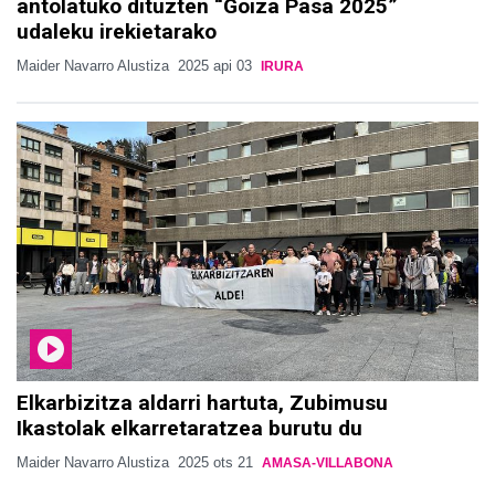
antolatuko dituzten “Goiza Pasa 2025”
udaleku irekietarako
Maider Navarro Alustiza
2025 api 03
IRURA
Elkarbizitza aldarri hartuta, Zubimusu
Ikastolak elkarretaratzea burutu du
Maider Navarro Alustiza
2025 ots 21
AMASA-VILLABONA