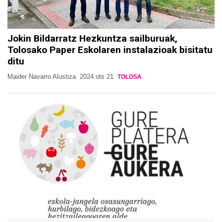
Jokin Bildarratz Hezkuntza sailburuak,
Tolosako Paper Eskolaren instalazioak bisitatu
ditu
Maider Navarro Alustiza
2024 ots 21
TOLOSA