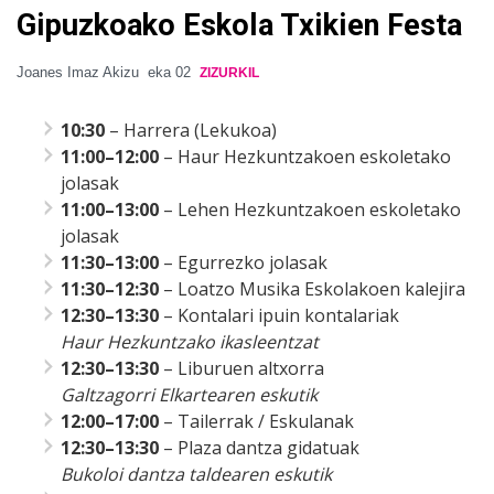
Gipuzkoako Eskola Txikien Festa
Joanes Imaz Akizu
eka 02
ZIZURKIL
10:30
– Harrera (Lekukoa)
11:00–12:00
– Haur Hezkuntzakoen eskoletako
jolasak
11:00–13:00
– Lehen Hezkuntzakoen eskoletako
jolasak
11:30–13:00
– Egurrezko jolasak
11:30–12:30
– Loatzo Musika Eskolakoen kalejira
12:30–13:30
– Kontalari ipuin kontalariak
Haur Hezkuntzako ikasleentzat
12:30–13:30
– Liburuen altxorra
Galtzagorri Elkartearen eskutik
12:00–17:00
– Tailerrak / Eskulanak
12:30–13:30
– Plaza dantza gidatuak
Bukoloi dantza taldearen eskutik