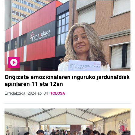
Ongizate emozionalaren inguruko jardunaldiak
apirilaren 11 eta 12an
Erredakzioa
2024 api 04
TOLOSA