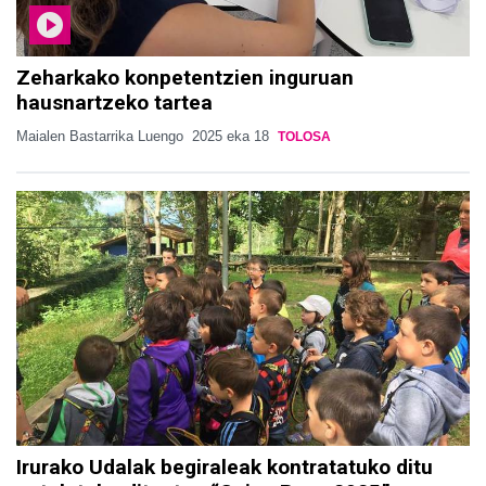
Zeharkako konpetentzien inguruan
hausnartzeko tartea
Maialen Bastarrika Luengo
2025 eka 18
TOLOSA
Irurako Udalak begiraleak kontratatuko ditu