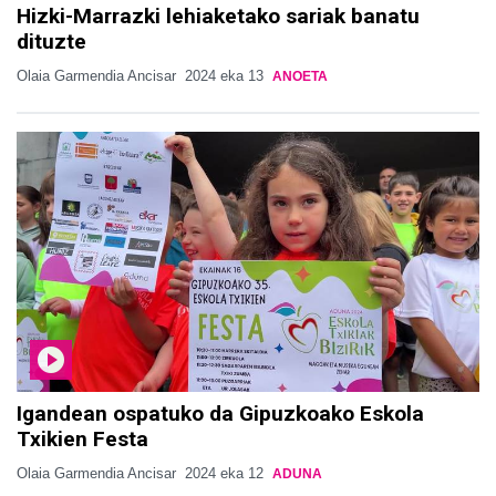
Hizki-Marrazki lehiaketako sariak banatu
dituzte
Olaia Garmendia Ancisar
2024 eka 13
ANOETA
Igandean ospatuko da Gipuzkoako Eskola
Txikien Festa
Olaia Garmendia Ancisar
2024 eka 12
ADUNA