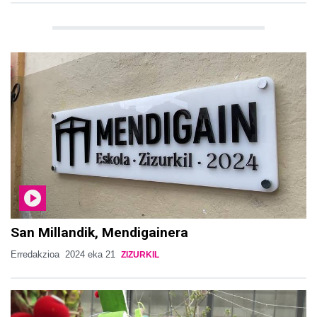
San Millandik, Mendigainera
Erredakzioa
2024 eka 21
ZIZURKIL