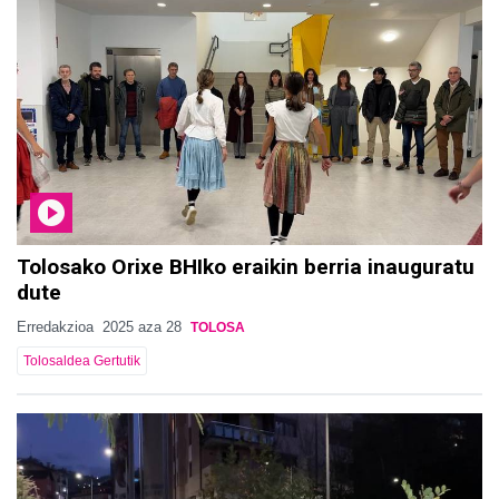
Tolosako Orixe BHIko eraikin berria inauguratu
dute
Erredakzioa
2025 aza 28
TOLOSA
Tolosaldea Gertutik