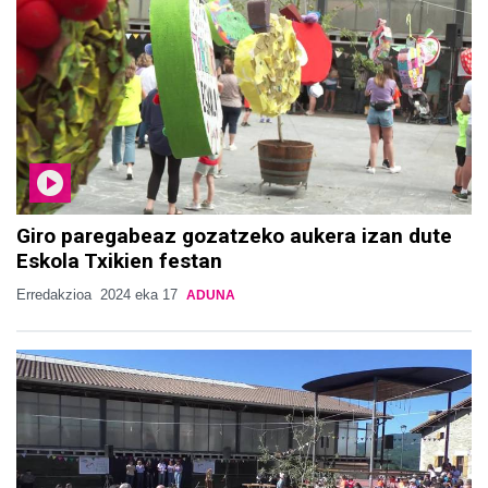
Giro paregabeaz gozatzeko aukera izan dute
Eskola Txikien festan
Erredakzioa
2024 eka 17
ADUNA