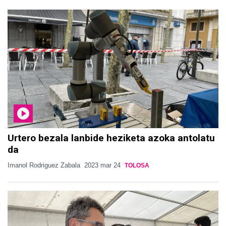
Urtero bezala lanbide heziketa azoka antolatu
da
Imanol Rodriguez Zabala
2023 mar 24
TOLOSA