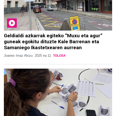
Geldialdi azkarrak egiteko “Muxu eta agur”
guneak egokitu dituzte Kale Barrenan eta
Samaniego Ikastetxearen aurrean
Joanes Imaz Akizu
2025 ira 11
TOLOSA