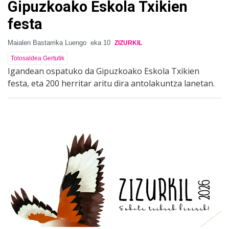
Gipuzkoako Eskola Txikien
festa
Maialen Bastarrika Luengo
eka 10
ZIZURKIL
Tolosaldea Gertutik
Igandean ospatuko da Gipuzkoako Eskola Txikien
festa, eta 200 herritar aritu dira antolakuntza lanetan.