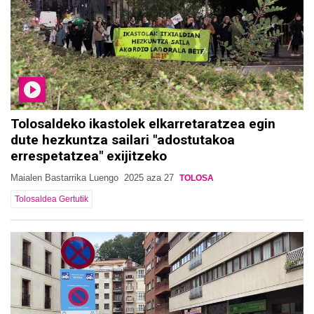
Tolosaldeko ikastolek elkarretaratzea egin
dute hezkuntza sailari "adostutakoa
errespetatzea" exijitzeko
Maialen Bastarrika Luengo
2025 aza 27
TOLOSA
Tolosaldea Gertutik