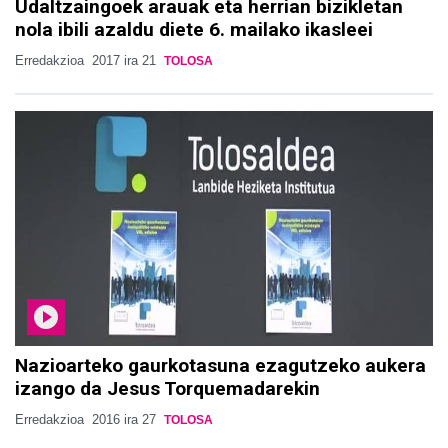
Udaltzaingoek arauak eta herrian bizikletan
nola ibili azaldu diete 6. mailako ikasleei
Erredakzioa
2017 ira 21
TOLOSA
Nazioarteko gaurkotasuna ezagutzeko aukera
izango da Jesus Torquemadarekin
Erredakzioa
2016 ira 27
TOLOSA