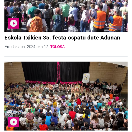
Eskola Txikien 35. festa ospatu dute Adunan
Erredakzioa
2024 eka 17
TOLOSA