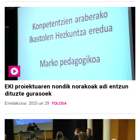
EKI proiektuaren nondik norakoak adi entzun
dituzte gurasoek
Erredakzioa
2015 urr 29
TOLOSA