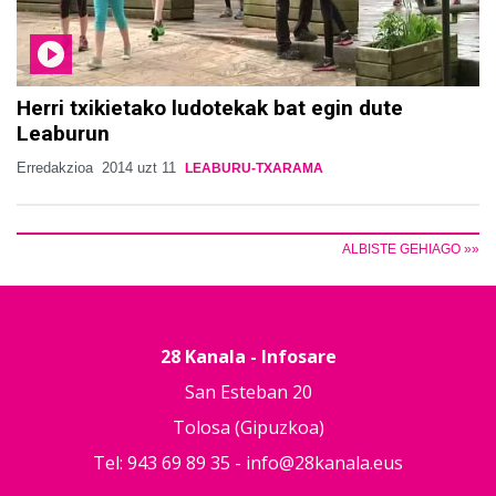
Herri txikietako ludotekak bat egin dute
Leaburun
Erredakzioa
2014 uzt 11
LEABURU-TXARAMA
ALBISTE GEHIAGO »»
28 Kanala - Infosare
San Esteban 20
Tolosa (Gipuzkoa)
Tel: 943 69 89 35 -
info@28kanala.eus