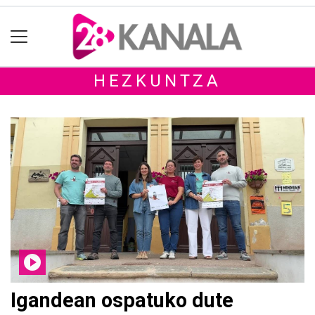
HEZKUNTZA
Igandean ospatuko dute