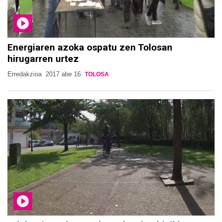
Energiaren azoka ospatu zen Tolosan
hirugarren urtez
Erredakzioa
2017 abe 16
TOLOSA