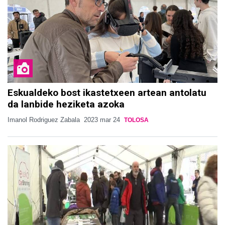
Eskualdeko bost ikastetxeen artean antolatu
da lanbide heziketa azoka
Imanol Rodriguez Zabala
2023 mar 24
TOLOSA