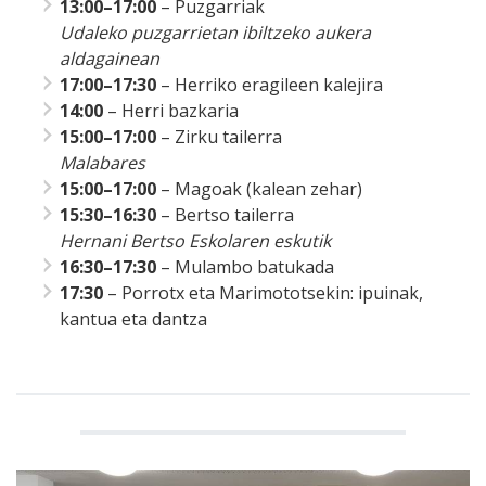
13:00–17:00
– Puzgarriak
Udaleko puzgarrietan ibiltzeko aukera
aldagainean
17:00–17:30
– Herriko eragileen kalejira
14:00
– Herri bazkaria
15:00–17:00
– Zirku tailerra
Malabares
15:00–17:00
– Magoak (kalean zehar)
15:30–16:30
– Bertso tailerra
Hernani Bertso Eskolaren eskutik
16:30–17:30
– Mulambo batukada
17:30
– Porrotx eta Marimototsekin: ipuinak,
kantua eta dantza