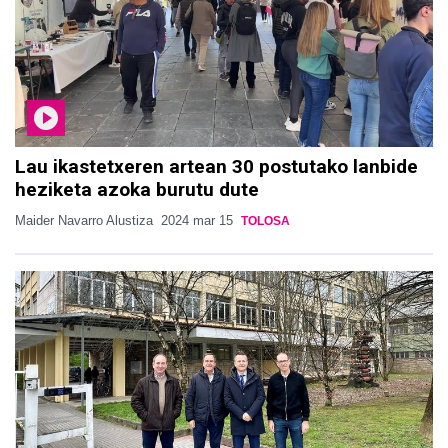
Lau ikastetxeren artean 30 postutako lanbide
heziketa azoka burutu dute
Maider Navarro Alustiza
2024 mar 15
TOLOSA