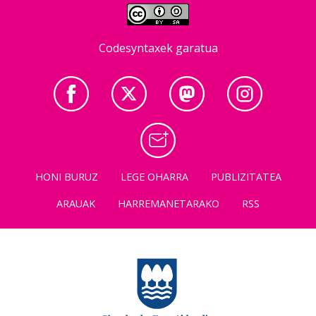
Codesyntaxek garatua
HONI BURUZ
LEGE OHARRA
PUBLIZITATEA
ARAUAK
HARREMANETARAKO
RSS