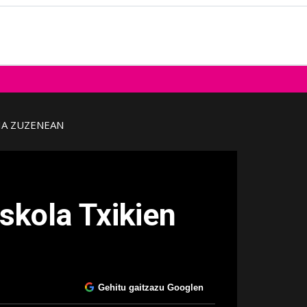
IA ZUZENEAN
skola Txikien
Gehitu gaitzazu Googlen