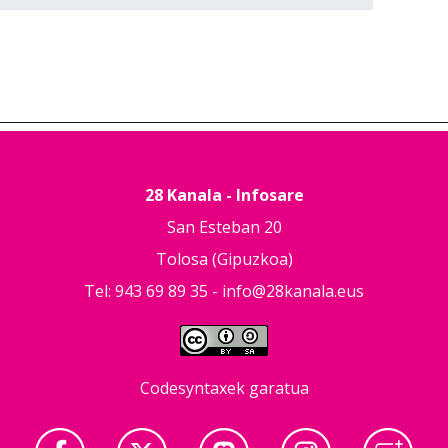
28 Kanala - Infosare
San Esteban 20
Tolosa (Gipuzkoa)
Tel: 943 69 89 35 -
info@28kanala.eus
Codesyntaxek garatua