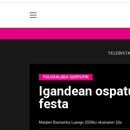
TELEBIST
TOLOSALDEA GERTUTIK
Igandean ospat
festa
Maialen Bastarrika Luengo
2026ko ekainaren 10a