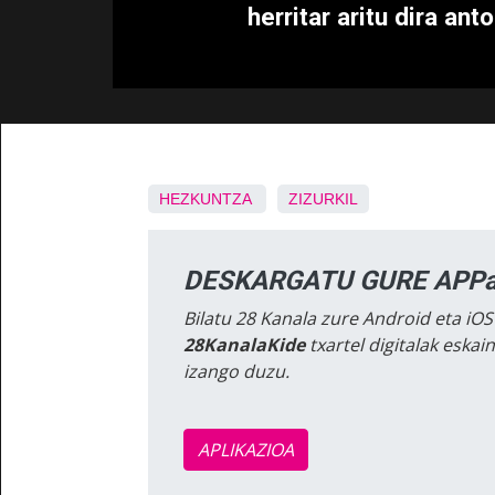
herritar aritu dira ant
HEZKUNTZA
ZIZURKIL
DESKARGATU GURE APPa
Bilatu 28 Kanala zure Android eta iOS
28KanalaKide
txartel digitalak eska
izango duzu.
APLIKAZIOA