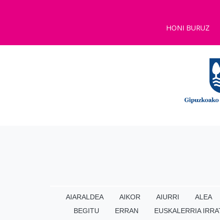
HONI BURUZ
AIARALDEA
AIKOR
AIURRI
ALEA
BEGITU
ERRAN
EUSKALERRIA IRRA