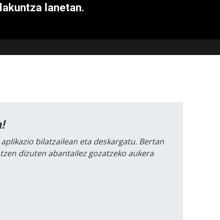
olakuntza lanetan.
!
 aplikazio bilatzailean eta deskargatu. Bertan
intzen dizuten abantailez gozatzeko aukera