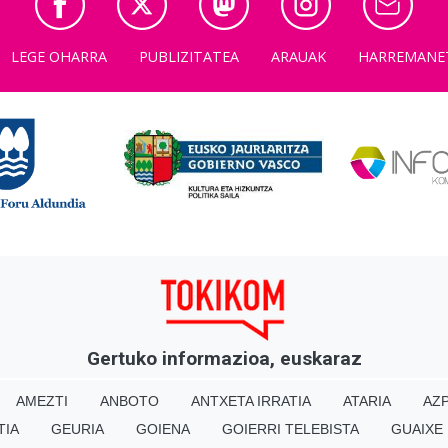
LEGE OHARRA
PUBLIZITATEA
ARAUAK
HARREMANE
Gertuko informazioa, euskaraz
AMEZTI
ANBOTO
ANTXETA IRRATIA
ATARIA
AZP
TIA
GEURIA
GOIENA
GOIERRI TELEBISTA
GUAIXE