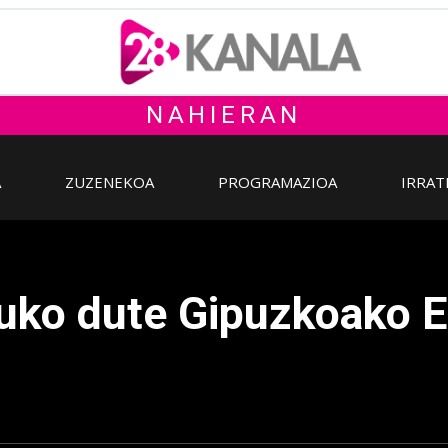
NAHIERAN
A
ZUZENEKOA
PROGRAMAZIOA
IRRAT
uko dute Gipuzkoako E