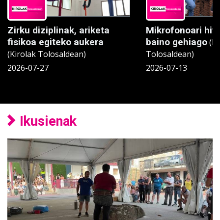
Zirku diziplinak, ariketa
Mikrofonoari hit
fisikoa egiteko aukera
baino gehiago
(Ki
(Kirolak Tolosaldean)
Tolosaldean)
2026-07-27
2026-07-13
Ikusienak