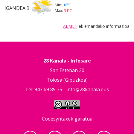
Min:
18ºC
IGANDEA
9
Max:
31ºC
AEMET
-ek emandako informazioa
28 Kanala - Infosare
San Esteban 20
Tolosa (Gipuzkoa)
Tel: 943 69 89 35 -
info@28kanala.eus
Codesyntaxek garatua