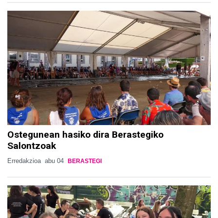
Ostegunean hasiko dira Berastegiko
Salontzoak
Erredakzioa
abu 04
BERASTEGI