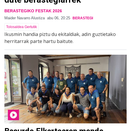
BERASTEGIKO FESTAK 2026
Maider Navarro Alustiza
abu 06, 20:25
BERASTEGI
Tolosaldea Gertutik
Ikusmin handia piztu du ekitaldiak, adin guztietako
herritarrak parte hartu baitute.