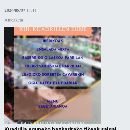
2026/08/07
11:11
Amezketa
Kuadrilla eguneko bazkarirako tikeak salgai