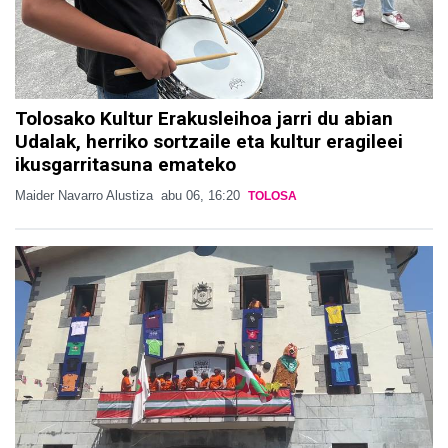
Tolosako Kultur Erakusleihoa jarri du abian
Udalak, herriko sortzaile eta kultur eragileei
ikusgarritasuna emateko
Maider Navarro Alustiza
abu 06, 16:20
TOLOSA