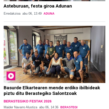
Asteburuan, festa giroa Adunan
Erredakzioa
abu 06, 13:49
ADUNA
Basurde Elkartearen mende erdiko ibilbideak
piztu ditu Berastegiko Salontzoak
BERASTEGIKO FESTAK 2026
Maider Navarro Alustiza
abu 06, 14:36
BERASTEGI