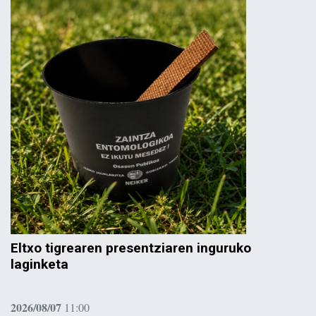
Eltxo tigrearen presentziaren inguruko
laginketa
2026/08/07
11:00