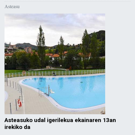
Asteasu
Asteasuko udal igerilekua ekainaren 13an
irekiko da