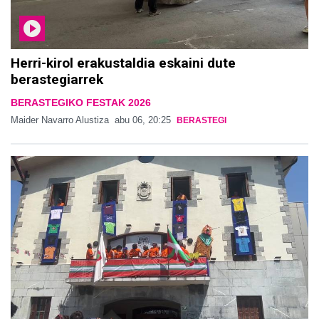
Herri-kirol erakustaldia eskaini dute
berastegiarrek
BERASTEGIKO FESTAK 2026
Maider Navarro Alustiza
abu 06, 20:25
BERASTEGI