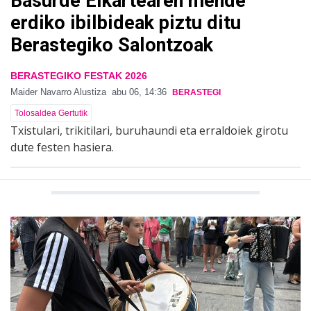
Basurde Elkartearen mende
erdiko ibilbideak piztu ditu
Berastegiko Salontzoak
BERASTEGIKO FESTAK 2026
Maider Navarro Alustiza
abu 06, 14:36
BERASTEGI
Tolosaldea Gertutik
Txistulari, trikitilari, buruhaundi eta erraldoiek girotu
dute festen hasiera.