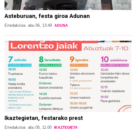
Asteburuan, festa giroa Adunan
Erredakzioa
abu 06, 13:49
ADUNA
Ikaztegietan, festarako prest
Erredakzioa
abu 05, 11:00
IKAZTEGIETA