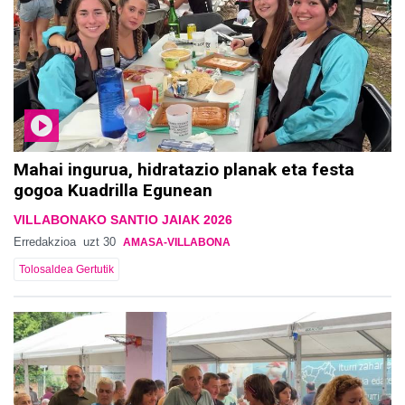
Mahai ingurua, hidratazio planak eta festa
gogoa Kuadrilla Egunean
VILLABONAKO SANTIO JAIAK 2026
Erredakzioa
uzt 30
AMASA-VILLABONA
Tolosaldea Gertutik