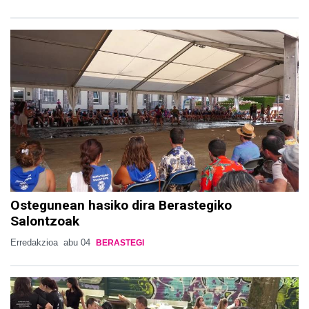
Ostegunean hasiko dira Berastegiko
Salontzoak
Erredakzioa
abu 04
BERASTEGI