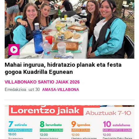
Mahai ingurua, hidratazio planak eta festa
gogoa Kuadrilla Egunean
VILLABONAKO SANTIO JAIAK 2026
Erredakzioa
uzt 30
AMASA-VILLABONA