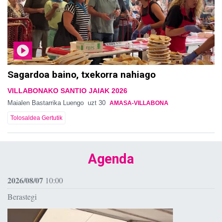
Sagardoa baino, txekorra nahiago
VILLABONAKO SANTIO JAIAK 2026
Maialen Bastarrika Luengo
uzt 30
AMASA-VILLABONA
Tolosaldea Gertutik
Agenda
2026/08/07
10:00
Berastegi