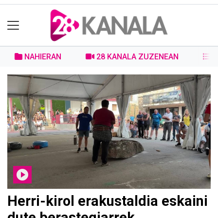
NAHIERAN
28 KANALA ZUZENEAN
2
Herri-kirol erakustaldia eskaini
dute berastegiarrek