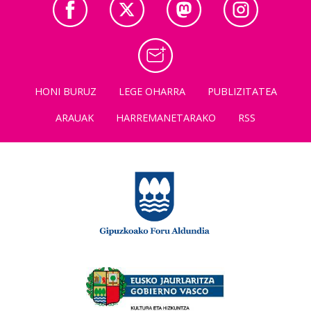
HONI BURUZ
LEGE OHARRA
PUBLIZITATEA
ARAUAK
HARREMANETARAKO
RSS