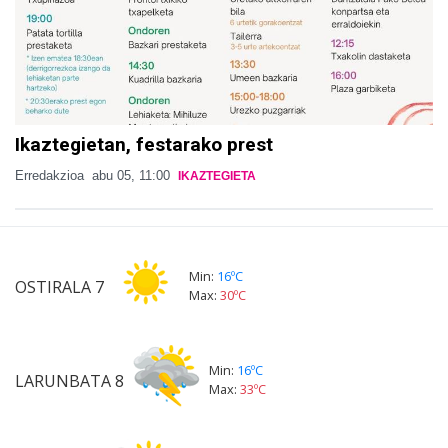
Ikaztegietan, festarako prest
Erredakzioa
abu 05, 11:00
IKAZTEGIETA
Min:
16ºC
OSTIRALA
7
Max:
30ºC
Min:
16ºC
LARUNBATA
8
Max:
33ºC