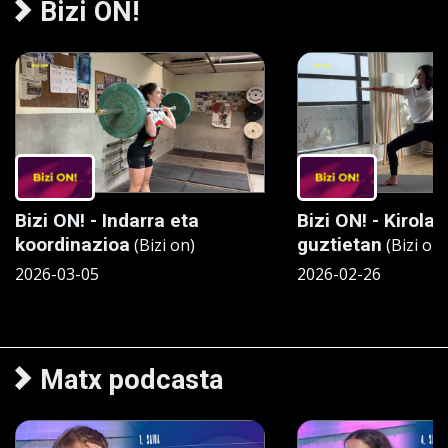
Bizi ON!
Bizi ON! - Indarra eta
Bizi ON! - Kirola
koordinazioa
guztietan
(Bizi on)
(Bizi on)
2026-03-05
2026-02-26
Matx podcasta