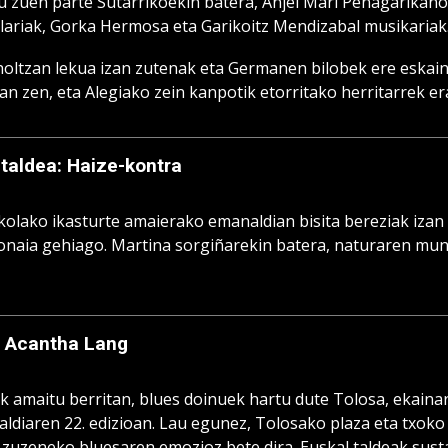
u zuen parte Sutarrikoekin batera, Anjel Mari Peñagarikano
eslariak, Gorka Hermosa eta Garikoitz Mendizabal musikaria
holtzan lekua izan zutenak eta Germanen bilobek ere eskaini
zan zen, eta Alegiako zein kanpotik etorritako herritarrek e
 taldea: Haize-kontra
kolako ikasturte amaierako emanaldian bisita bereziak izan 
onaia gehiago. Martina sorgiñarekin batera, naturaren mun
: Acantha Lang
k amaitu berritan, blues doinuek hartu dute Tolosa, ekainar
aldiaren 22. edizioan. Lau egunez, Tolosako plaza eta txoko
 zuzeneko bluesaren emozioz bete dira. Euskal taldeak sustat