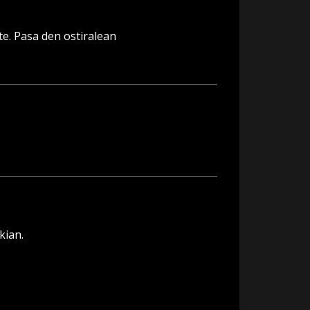
te. Pasa den ostiralean
kian.