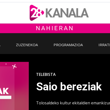
NAHIERAN
A
ZUZENEKOA
PROGRAMAZIOA
IRRAT
TELEBISTA
Saio bereziak
Tolosaldeko kultur ekitaldien emankizu