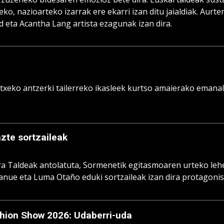
ko, nazioarteko izarrak ere ekarri izan ditu jaialdiak. Aurt
 eta Acantha Lang artista ezagunak izan dira.
txeko antzerki tailerreko ikasleek kurtso amaierako emanal
zte sortzaileak
a Taldeak antolatuta, Sormenetik egitasmoaren urteko lehen
nue eta Luma Otaño eduki sortzaileak izan dira protagonis
hion Show 2026: Udaberri-uda