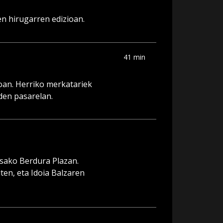
n hirugarren edizioan.
41 min
ioan. Herriko merkatariek
den pasarelan.
sako Berdura Plazan.
en, eta Idoia Balzaren