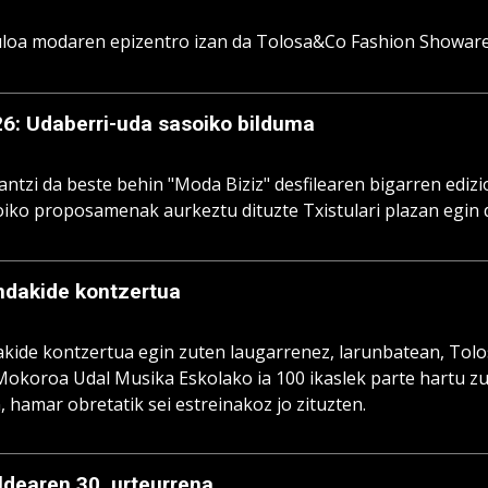
loa modaren epizentro izan da Tolosa&Co Fashion Showare
6: Udaberri-uda sasoiko bilduma
antzi da beste behin "Moda Biziz" desfilearen bigarren ediz
iko proposamenak aurkeztu dituzte Txistulari plazan egin 
ndakide kontzertua
kide kontzertua egin zuten laugarrenez, larunbatean, Tolo
okoroa Udal Musika Eskolako ia 100 ikaslek parte hartu zut
 hamar obretatik sei estreinakoz jo zituzten.
ldearen 30. urteurrena