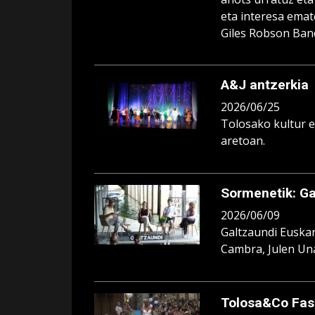
eta interesa emate
Giles Robson Band
A&J antzerkia
2026/06/25
Tolosako kultur e
aretoan.
Sormenetik: Ga
2026/06/09
Galtzaundi Euskar
Cambra, Julen Una
Tolosa&Co Fas