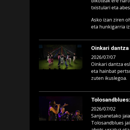
bikoteak ere hart
txistulari eta ab
Asko izan ziren o
eta hunkigarria i
Oinkari dantza
2026/07/07
Oinkari dantza es
eta hainbat perts
zuten ikuslegoa.
Tolosandblues
2026/07/02
Sanjoanetako jaia
Tolosandblues jai
ahots urratuz eta