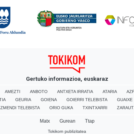
Gertuko informazioa, euskaraz
AMEZTI
ANBOTO
ANTXETA IRRATIA
ATARIA
AZP
TIA
GEURIA
GOIENA
GOIERRI TELEBISTA
GUAIXE
IZMENDI TELEBISTA
ORIO GUKA
TXINTXARRI
ZARAUT
Matx
Gurean
Ttap
Tokikom publizitatea