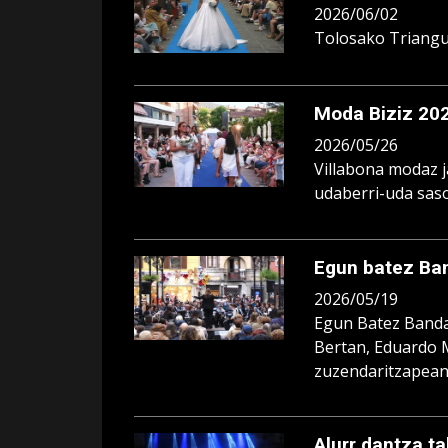
2026/06/02
Tolosako Triangu
Moda Biziz 202
2026/05/26
Villabona modaz j
udaberri-uda saso
Egun batez Ba
2026/05/19
Egun Batez Banda
Bertan, Eduardo M
zuzendaritzapean,
Alurr dantza ta