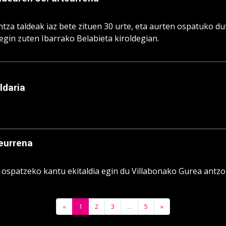
ntza taldeak iaz bete zituen 30 urte, eta aurten ospatuko du
egin zuten Ibarrako Belabieta kiroldegian.
ldaria
teurrena
 ospatzeko kantu ekitaldia egin du Villabonako Gurea antzo
«
1
2
3
...
5
»