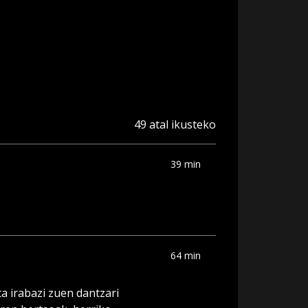
49 atal ikusteko
39 min
64 min
a irabazi zuen dantzari