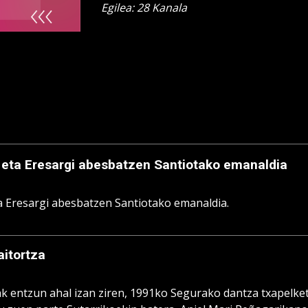
Egilea: 28 Kanala
 eta Eresargi abesbatzen Santiotako emanaldia
a Eresargi abesbatzen Santiotako emanaldia.
aitortza
ak entzun ahal izan ziren, 1991ko Segurako dantza txapelket