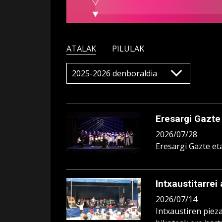
ATALAK
PILULAK
Eresargi Gazte
2026/07/28
Eresargi Gazte et
Intxaustitarrei 
2026/07/14
Intxaustiren piez