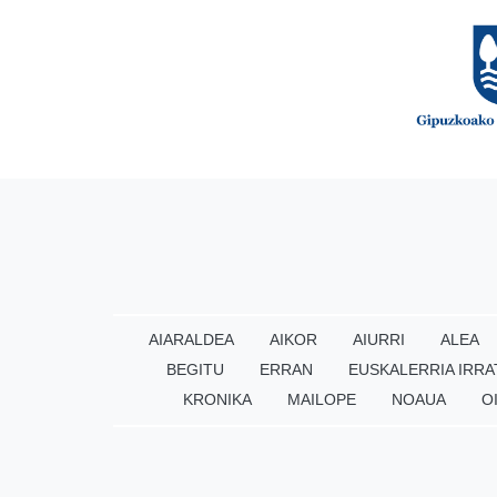
AIARALDEA
AIKOR
AIURRI
ALEA
BEGITU
ERRAN
EUSKALERRIA IRRA
KRONIKA
MAILOPE
NOAUA
O