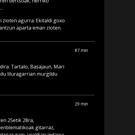
ren bertsoak, herriko
k…
 zioten agurra. Ekitaldi goxo
rantzun aparta eman zioten.
87 min
dira: Tartalo, Basajaun, Mari
du liluragarrian murgildu
29 min
en 25etik 28ra,
 enblematikoak gitarraz,
zeaz gain, jaialdiari indarra