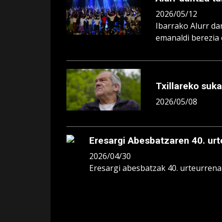
2026/05/12
Ibarrako Alurr da
emanaldi berezia 
Txillareko suka
2026/05/08
Eresargi Abesbatzaren 40. ur
2026/04/30
Eresargi abesbatzak 40. urteurrena