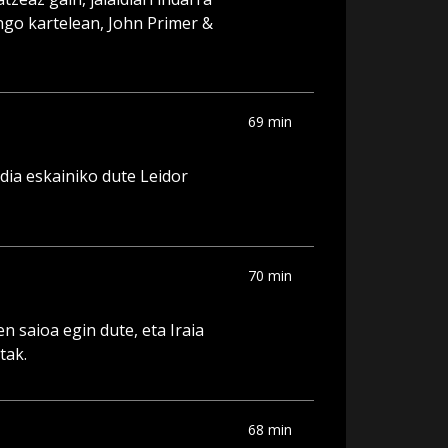
engo kartelean, John Primer &
69 min
dia eskainiko dute Leidor
70 min
 saioa egin dute, eta Iraia
tak.
68 min