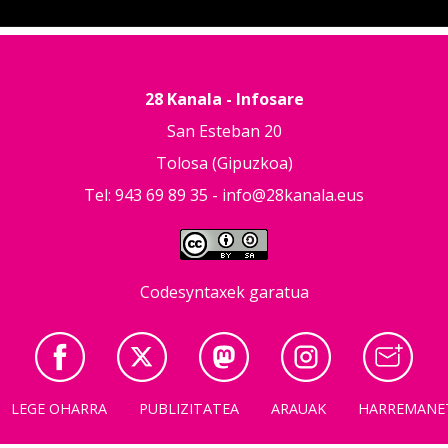
28 Kanala - Infosare
San Esteban 20
Tolosa (Gipuzkoa)
Tel: 943 69 89 35 -
info@28kanala.eus
Codesyntaxek garatua
LEGE OHARRA
PUBLIZITATEA
ARAUAK
HARREMANE