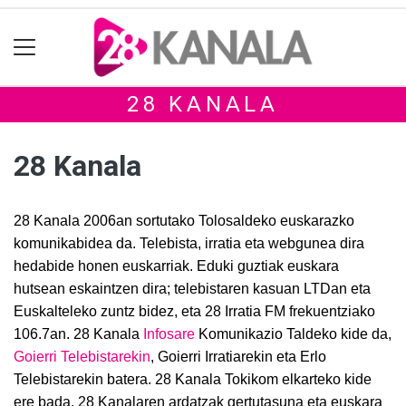
28 KANALA
28 Kanala
28 Kanala
2006an sortutako
Tolosaldeko euskarazko
komunikabidea da. Telebista, irratia eta webgunea dira
hedabide honen euskarriak. Eduki guztiak euskara
hutsean eskaintzen dira; telebistaren kasuan LTDan eta
Euskalteleko zuntz bidez, eta 28 Irratia FM frekuentziako
106.7an. 28 Kanala
Infosare
Komunikazio Taldeko kide da,
Goierri Telebistarekin
, Goierri Irratiarekin eta Erlo
Telebistarekin batera. 28 Kanala Tokikom elkarteko kide
ere bada. 28 Kanalaren ardatzak gertutasuna eta euskara