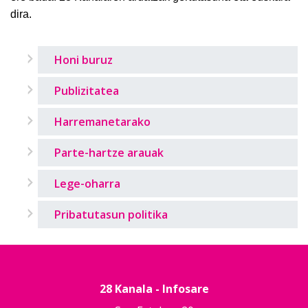
dira.
Honi buruz
Publizitatea
Harremanetarako
Parte-hartze arauak
Lege-oharra
Pribatutasun politika
28 Kanala - Infosare