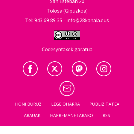
San Esteban 20
Tolosa (Gipuzkoa)
Tel: 943 69 89 35 -
info@28kanala.eus
Codesyntaxek garatua
HONI BURUZ
LEGE OHARRA
PUBLIZITATEA
ARAUAK
HARREMANETARAKO
RSS