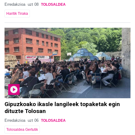
Erredakzioa
uzt 08
TOLOSALDEA
Haritik Tiraka
Gipuzkoako ikasle langileek topaketak egin
dituzte Tolosan
Erredakzioa
uzt 06
TOLOSALDEA
Tolosaldea Gertutik