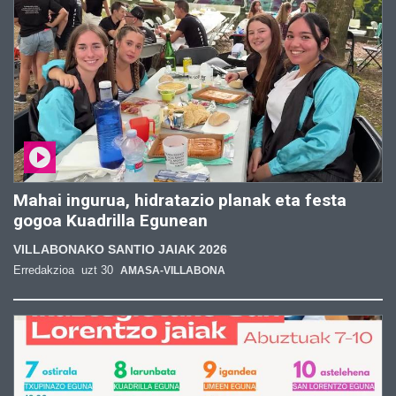
Mahai ingurua, hidratazio planak eta festa
gogoa Kuadrilla Egunean
VILLABONAKO SANTIO JAIAK 2026
Erredakzioa
uzt 30
AMASA-VILLABONA