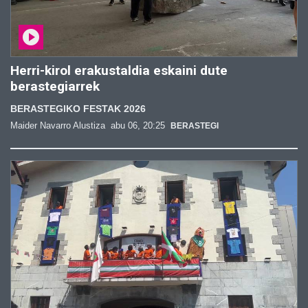
Herri-kirol erakustaldia eskaini dute
berastegiarrek
BERASTEGIKO FESTAK 2026
Maider Navarro Alustiza
abu 06, 20:25
BERASTEGI