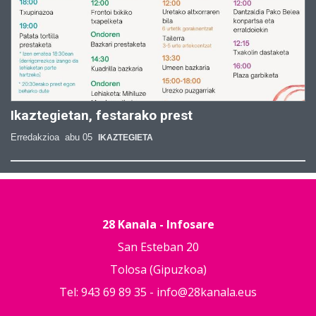
Ikaztegietan, festarako prest
Erredakzioa
abu 05
IKAZTEGIETA
28 Kanala - Infosare
San Esteban 20
Tolosa (Gipuzkoa)
Tel: 943 69 89 35 -
info@28kanala.eus