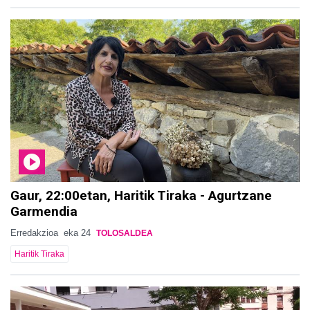
Gaur, 22:00etan, Haritik Tiraka - Agurtzane
Garmendia
Erredakzioa
eka 24
TOLOSALDEA
Haritik Tiraka