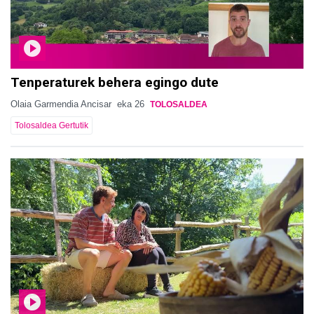
Tenperaturek behera egingo dute
Olaia Garmendia Ancisar
eka 26
TOLOSALDEA
Tolosaldea Gertutik