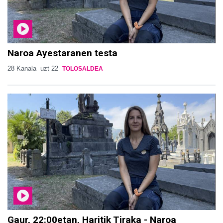
Naroa Ayestaranen testa
28 Kanala
uzt 22
TOLOSALDEA
Gaur, 22:00etan, Haritik Tiraka - Naroa