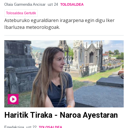
Olaia Garmendia Ancisar
uzt 24
TOLOSALDEA
Tolosaldea Gertutik
Asteburuko eguraldiaren iragarpena egin digu Iker
Ibarluzea meteorologoak.
Haritik Tiraka - Naroa Ayestaran
Erredakzioa
uzt 22
TOLOSALDEA