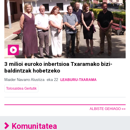
3 milioi euroko inbertsioa Txaramako bizi-
baldintzak hobetzeko
Maider Navarro Alustiza
eka 22
LEABURU-TXARAMA
Tolosaldea Gertutik
ALBISTE GEHIAGO »»
Komunitatea