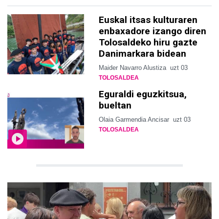
Euskal itsas kulturaren
enbaxadore izango diren
Tolosaldeko hiru gazte
Danimarkara bidean
Maider Navarro Alustiza
uzt 03
TOLOSALDEA
Eguraldi eguzkitsua,
bueltan
Olaia Garmendia Ancisar
uzt 03
TOLOSALDEA