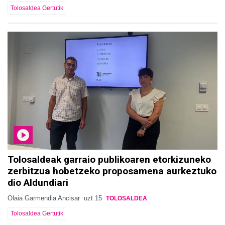
Tolosaldea Gertutik
Tolosaldeak garraio publikoaren etorkizuneko
zerbitzua hobetzeko proposamena aurkeztuko
dio Aldundiari
Olaia Garmendia Ancisar
uzt 15
TOLOSALDEA
Tolosaldea Gertutik