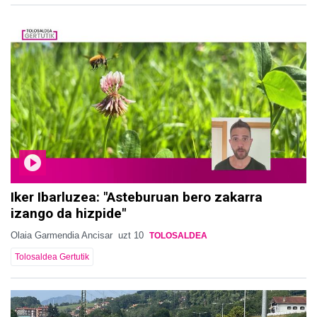
Iker Ibarluzea: "Asteburuan bero zakarra
izango da hizpide"
Olaia Garmendia Ancisar
uzt 10
TOLOSALDEA
Tolosaldea Gertutik