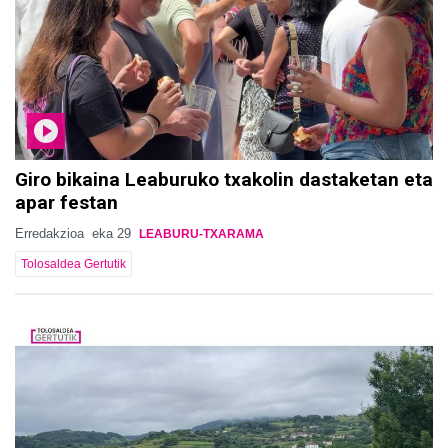
Giro bikaina Leaburuko txakolin dastaketan eta
apar festan
Erredakzioa
eka 29
LEABURU-TXARAMA
Tolosaldea Gertutik