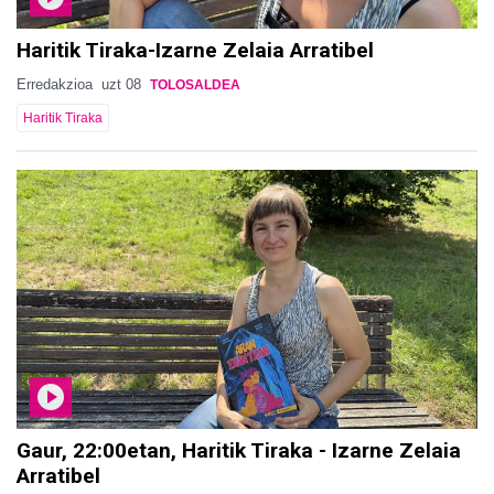
Haritik Tiraka-Izarne Zelaia Arratibel
Erredakzioa
uzt 08
TOLOSALDEA
Haritik Tiraka
Gaur, 22:00etan, Haritik Tiraka - Izarne Zelaia
Arratibel