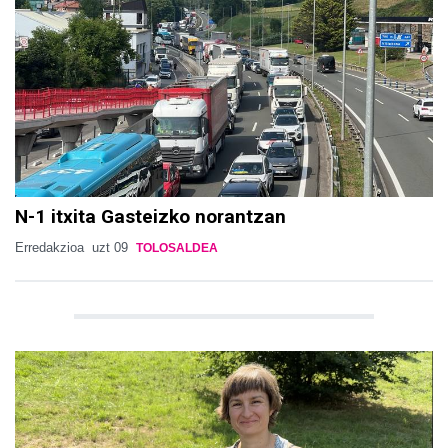
N-1 itxita Gasteizko norantzan
Erredakzioa
uzt 09
TOLOSALDEA