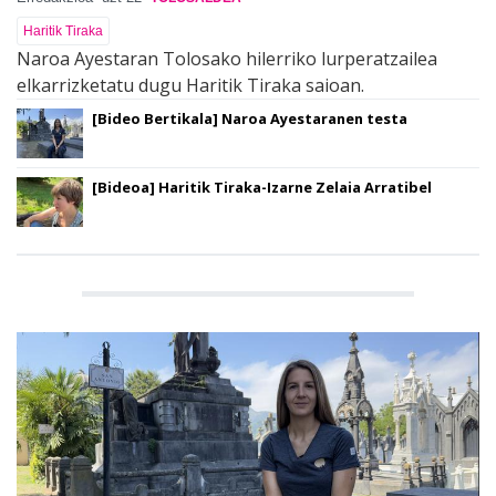
Haritik Tiraka
Naroa Ayestaran Tolosako hilerriko lurperatzailea
elkarrizketatu dugu Haritik Tiraka saioan.
[Bideo Bertikala] Naroa Ayestaranen testa
[Bideoa] Haritik Tiraka-Izarne Zelaia Arratibel