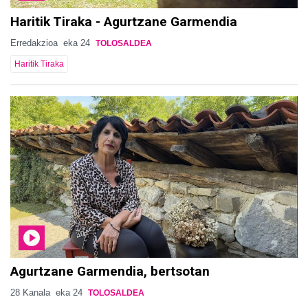
Haritik Tiraka - Agurtzane Garmendia
Erredakzioa
eka 24
TOLOSALDEA
Haritik Tiraka
Agurtzane Garmendia, bertsotan
28 Kanala
eka 24
TOLOSALDEA