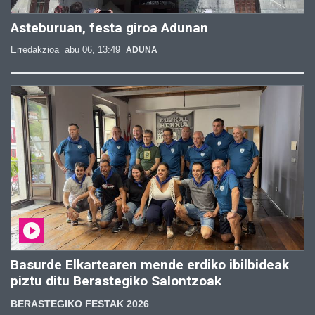
Asteburuan, festa giroa Adunan
Erredakzioa
abu 06, 13:49
ADUNA
Basurde Elkartearen mende erdiko ibilbideak
piztu ditu Berastegiko Salontzoak
BERASTEGIKO FESTAK 2026