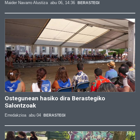
Maider Navarro Alustiza
abu 06, 14:36
BERASTEGI
Ostegunean hasiko dira Berastegiko
Salontzoak
Erredakzioa
abu 04
BERASTEGI