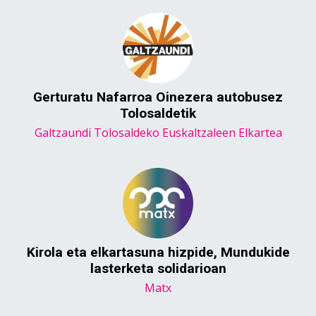
Gerturatu Nafarroa Oinezera autobusez
Tolosaldetik
Galtzaundi Tolosaldeko Euskaltzaleen Elkartea
Kirola eta elkartasuna hizpide, Mundukide
lasterketa solidarioan
Matx