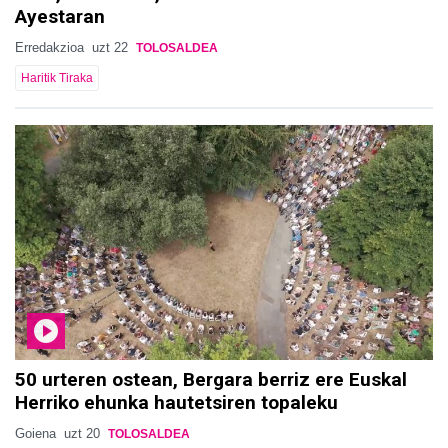
Ayestaran
Erredakzioa
uzt 22
TOLOSALDEA
Haritik Tiraka
50 urteren ostean, Bergara berriz ere Euskal
Herriko ehunka hautetsiren topaleku
Goiena
uzt 20
TOLOSALDEA