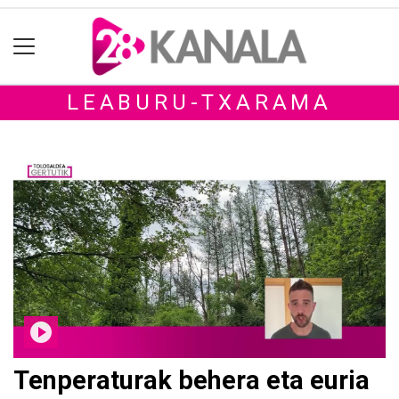
LEABURU-TXARAMA
Tenperaturak behera eta euria