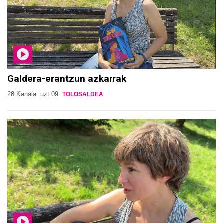
Galdera-erantzun azkarrak
28 Kanala
uzt 09
TOLOSALDEA