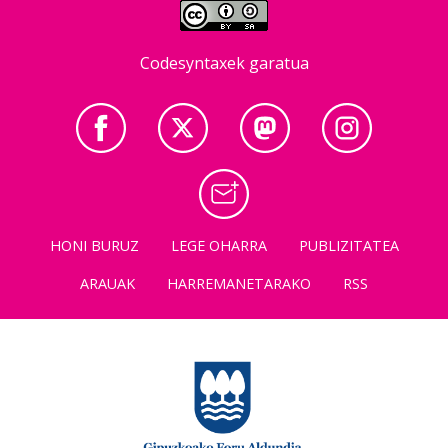
Codesyntaxek garatua
HONI BURUZ
LEGE OHARRA
PUBLIZITATEA
ARAUAK
HARREMANETARAKO
RSS