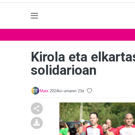
Kirola eta elkart
solidarioan
Matx
2024ko urriaren 23a