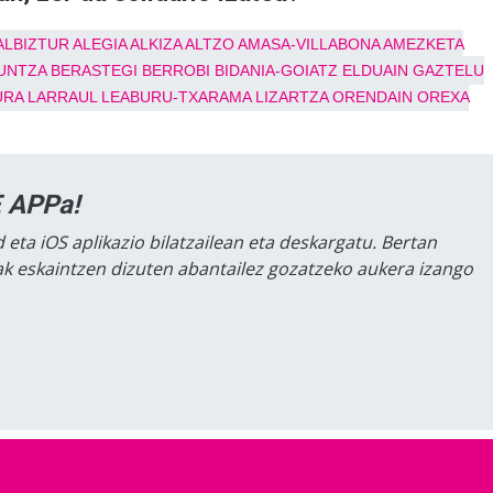
ALBIZTUR
ALEGIA
ALKIZA
ALTZO
AMASA-VILLABONA
AMEZKETA
UNTZA
BERASTEGI
BERROBI
BIDANIA-GOIATZ
ELDUAIN
GAZTELU
URA
LARRAUL
LEABURU-TXARAMA
LIZARTZA
ORENDAIN
OREXA
 APPa!
 eta iOS aplikazio bilatzailean eta deskargatu. Bertan
lak eskaintzen dizuten abantailez gozatzeko aukera izango