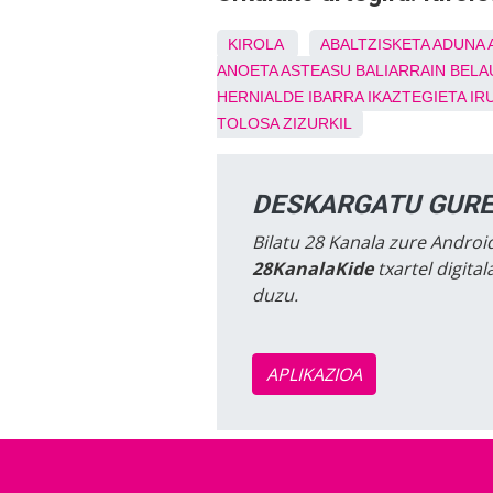
KIROLA
ABALTZISKETA
ADUNA
ANOETA
ASTEASU
BALIARRAIN
BELA
HERNIALDE
IBARRA
IKAZTEGIETA
IR
TOLOSA
ZIZURKIL
DESKARGATU GURE
Bilatu 28 Kanala zure Android
28KanalaKide
txartel digita
duzu.
APLIKAZIOA