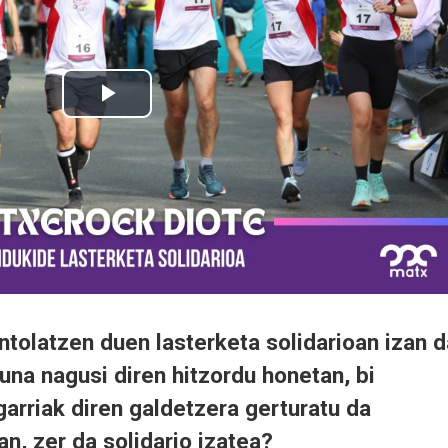
tolatzen duen lasterketa solidarioan izan d
suna nagusi diren hitzordu honetan, bi
arriak diren galdetzera gerturatu da
an, zer da solidario izatea?