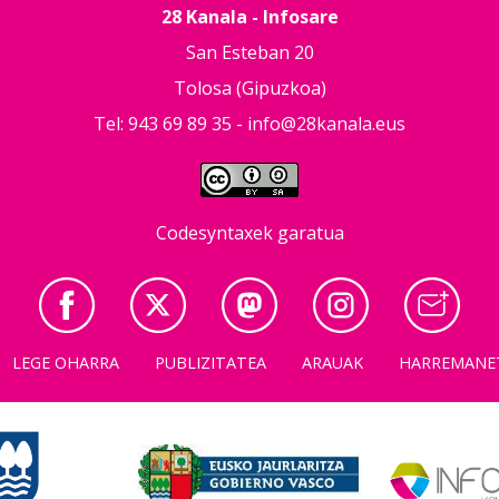
28 Kanala - Infosare
San Esteban 20
Tolosa (Gipuzkoa)
Tel: 943 69 89 35 -
info@28kanala.eus
Codesyntaxek garatua
LEGE OHARRA
PUBLIZITATEA
ARAUAK
HARREMANE