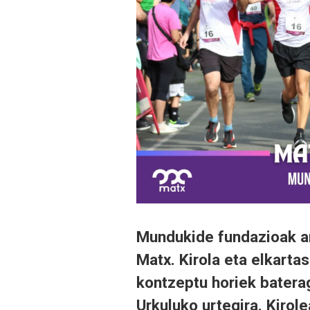
Mundukide fundazioak an
Matx. Kirola eta elkarta
kontzeptu horiek baterag
Urkuluko urtegira. Kirole