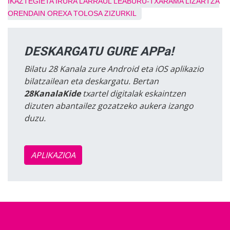
IKAZTEGIETA
IRURA
LARRAUL
LEABURU-TXARAMA
LIZARTZA
ORENDAIN
OREXA
TOLOSA
ZIZURKIL
DESKARGATU GURE APPa!
Bilatu 28 Kanala zure Android eta iOS aplikazio
bilatzailean eta deskargatu. Bertan
28KanalaKide
txartel digitalak eskaintzen
dizuten abantailez gozatzeko aukera izango
duzu.
APLIKAZIOA