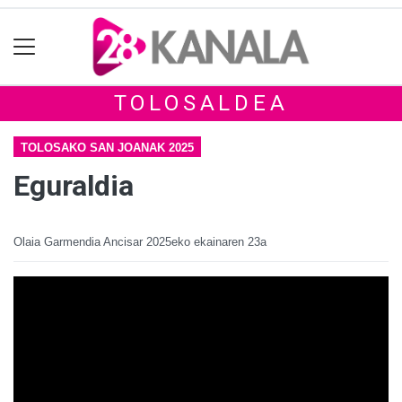
TOLOSALDEA
TOLOSAKO SAN JOANAK 2025
Eguraldia
Olaia Garmendia Ancisar
2025eko ekainaren 23a