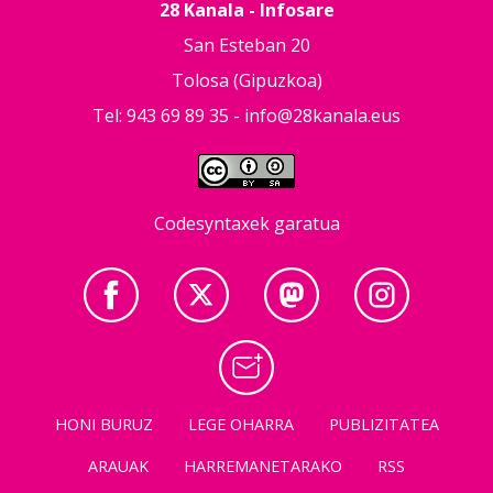
28 Kanala - Infosare
San Esteban 20
Tolosa (Gipuzkoa)
Tel: 943 69 89 35 -
info@28kanala.eus
Codesyntaxek garatua
HONI BURUZ
LEGE OHARRA
PUBLIZITATEA
ARAUAK
HARREMANETARAKO
RSS