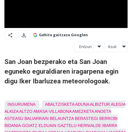
Gehitu gaitzazu Googlen
Entzun
Itzuli
San Joan bezperako eta San Joan
eguneko eguraldiaren iragarpena egin
digu Iker Ibarluzea meteorologoak.
INGURUMENA
ABALTZISKETA
ADUNA
ALBIZTUR
ALEGIA
ALKIZA
ALTZO
AMASA-VILLABONA
AMEZKETA
ANOETA
ASTEASU
BALIARRAIN
BELAUNTZA
BERASTEGI
BERROBI
BIDANIA-GOIATZ
ELDUAIN
GAZTELU
HERNIALDE
IBARRA