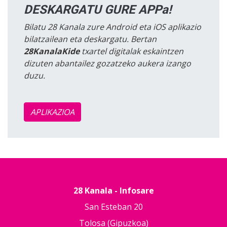
DESKARGATU GURE APPa!
Bilatu 28 Kanala zure Android eta iOS aplikazio
bilatzailean eta deskargatu. Bertan
28KanalaKide
txartel digitalak eskaintzen
dizuten abantailez gozatzeko aukera izango
duzu.
APLIKAZIOA
28 Kanala - Infosare
San Esteban 20
Tolosa (Gipuzkoa)