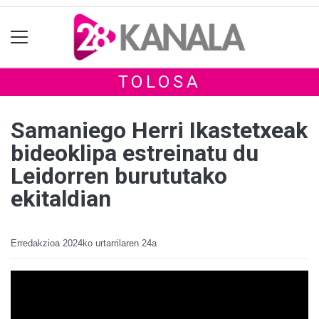
TOLOSA
Samaniego Herri Ikastetxeak
bideoklipa estreinatu du
Leidorren burututako
ekitaldian
Erredakzioa
2024ko urtarrilaren 24a