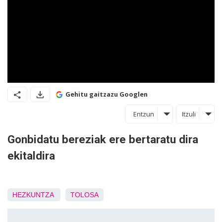
Gehitu gaitzazu Googlen
Entzun
Itzuli
Gonbidatu bereziak ere bertaratu dira
ekitaldira
HEZKUNTZA
TOLOSA