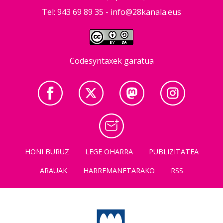
Tel: 943 69 89 35 -
info@28kanala.eus
Codesyntaxek garatua
HONI BURUZ
LEGE OHARRA
PUBLIZITATEA
ARAUAK
HARREMANETARAKO
RSS