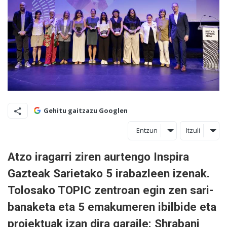
Gehitu gaitzazu Googlen
Entzun
Itzuli
Atzo iragarri ziren aurtengo Inspira
Gazteak Sarietako 5 irabazleen izenak.
Tolosako TOPIC zentroan egin zen sari-
banaketa eta 5 emakumeren ibilbide eta
proiektuak izan dira garaile: Shrabani