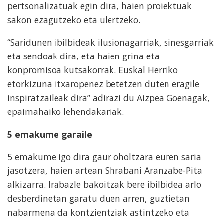
pertsonalizatuak egin dira, haien proiektuak
sakon ezagutzeko eta ulertzeko.
“Saridunen ibilbideak ilusionagarriak, sinesgarriak
eta sendoak dira, eta haien grina eta
konpromisoa kutsakorrak. Euskal Herriko
etorkizuna itxaropenez betetzen duten eragile
inspiratzaileak dira” adirazi du Aizpea Goenagak,
epaimahaiko lehendakariak.
5 emakume garaile
5 emakume igo dira gaur oholtzara euren saria
jasotzera, haien artean Shrabani Aranzabe-Pita
alkizarra. Irabazle bakoitzak bere ibilbidea arlo
desberdinetan garatu duen arren, guztietan
nabarmena da kontzientziak astintzeko eta