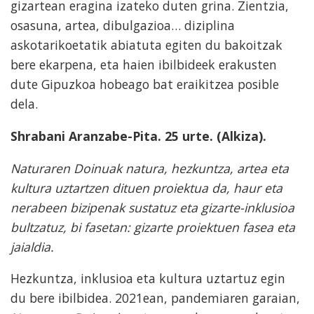
gizartean eragina izateko duten grina. Zientzia,
osasuna, artea, dibulgazioa… diziplina
askotarikoetatik abiatuta egiten du bakoitzak
bere ekarpena, eta haien ibilbideek erakusten
dute Gipuzkoa hobeago bat eraikitzea posible
dela.
Shrabani Aranzabe-Pita.
25 urte. (Alkiza).
Naturaren Doinuak natura, hezkuntza, artea eta
kultura uztartzen dituen proiektua da, haur eta
nerabeen bizipenak sustatuz eta gizarte-inklusioa
bultzatuz, bi fasetan: gizarte proiektuen fasea eta
jaialdia.
Hezkuntza, inklusioa eta kultura uztartuz egin
du bere ibilbidea. 2021ean, pandemiaren garaian,