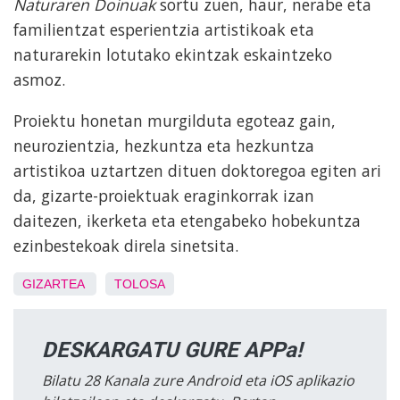
Naturaren Doinuak
sortu zuen, haur, nerabe eta
familientzat esperientzia artistikoak eta
naturarekin lotutako ekintzak eskaintzeko
asmoz.
Proiektu honetan murgilduta egoteaz gain,
neurozientzia, hezkuntza eta hezkuntza
artistikoa uztartzen dituen doktoregoa egiten ari
da, gizarte-proiektuak eraginkorrak izan
daitezen, ikerketa eta etengabeko hobekuntza
ezinbestekoak direla sinetsita.
GIZARTEA
TOLOSA
DESKARGATU GURE APPa!
Bilatu 28 Kanala zure Android eta iOS aplikazio