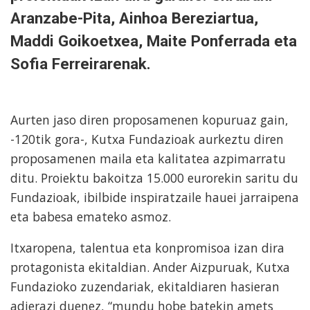
Aranzabe-Pita, Ainhoa Bereziartua,
Maddi Goikoetxea, Maite Ponferrada eta
Sofia Ferreirarenak.
Aurten jaso diren proposamenen kopuruaz gain,
-120tik gora-, Kutxa Fundazioak aurkeztu diren
proposamenen maila eta kalitatea azpimarratu
ditu. Proiektu bakoitza 15.000 eurorekin saritu du
Fundazioak, ibilbide inspiratzaile hauei jarraipena
eta babesa emateko asmoz.
Itxaropena, talentua eta konpromisoa izan dira
protagonista ekitaldian. Ander Aizpuruak, Kutxa
Fundazioko zuzendariak, ekitaldiaren hasieran
adierazi duenez, “mundu hobe batekin amets