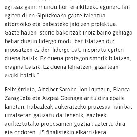
egiteaz gain, mundu hori eraikitzeko egunero lan
egiten duen Gipuzkoako gazte talentua
aitortzeko eta babesteko jaio zen proiektua.
Gazte hauen istorio bakoitzak inoiz baino gehiago
behar dugun lidergo modu bat islatzen du:
inposatzen ez den lidergo bat, inspiratu egiten
duena baizik. Ez duena protagonismorik bilatzen,
eragina baizik. Ez duena lehiatzen, gizartean
eraiki baizik.”
Felix Arrieta, Aitziber Sarobe, Ion Irurtzun, Blanca
Zaragüeta eta Aizpea Goenaga aritu dira epaile
lanetan. Irabazleak aukeratzeko prozesua hainbat
urratsetan gauzatu da: lehenik, gazteek
aurkeztutako proposamen guztiak aztertu dira,
eta ondoren, 15 finalistekin elkarrizketa