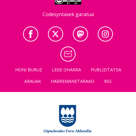
Codesyntaxek garatua
HONI BURUZ
LEGE OHARRA
PUBLIZITATEA
ARAUAK
HARREMANETARAKO
RSS