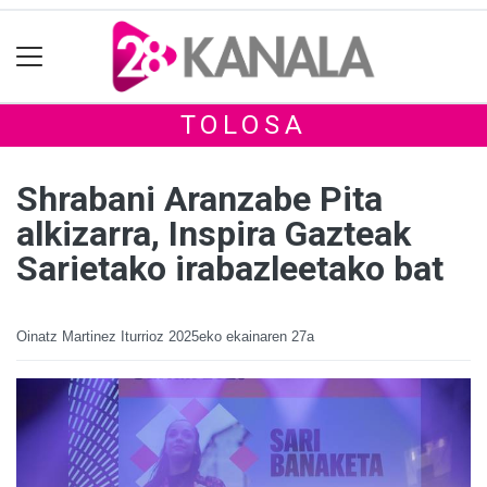
TOLOSA
Shrabani Aranzabe Pita
alkizarra, Inspira Gazteak
Sarietako irabazleetako bat
Oinatz Martinez Iturrioz
2025eko ekainaren 27a