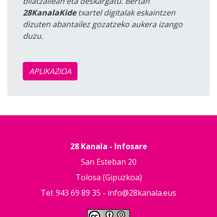
bilatzailean eta deskargatu. Bertan
28KanalaKide
txartel digitalak eskaintzen
dizuten abantailez gozatzeko aukera izango
duzu.
APLIKAZIOA
28 Kanala - Infosare
San Esteban 20
Tolosa (Gipuzkoa)
Tel: 943 69 89 35 -
info@28kanala.eus