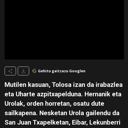
Gehitu gaitzazu Googlen
Mutilen kasuan, Tolosa izan da irabazlea
eta Uharte azpitxapelduna. Hernanik eta
Urolak, orden horretan, osatu dute
sailkapena. Nesketan Urola gailendu da
San Juan Txapelketan, Eibar, Lekunberri