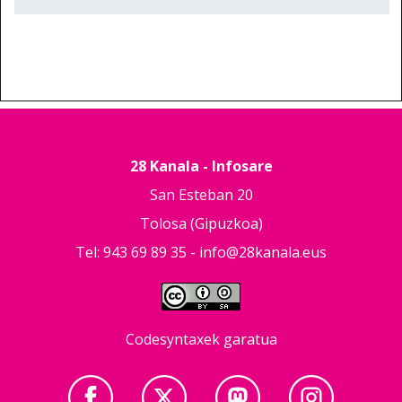
28 Kanala - Infosare
San Esteban 20
Tolosa (Gipuzkoa)
Tel: 943 69 89 35 -
info@28kanala.eus
Codesyntaxek garatua