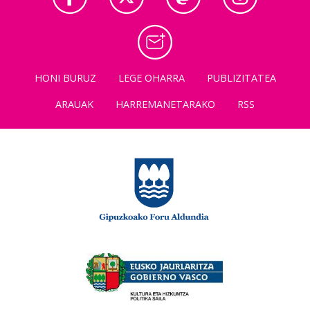
HONI BURUZ
LEGE OHARRA
PUBLIZITATEA
ARAUAK
HARREMANETARAKO
RSS