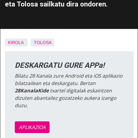
eta Tolosa sailkatu dira ondoren.
KIROLA
TOLOSA
DESKARGATU GURE APPa!
Bilatu 28 Kanala zure Android eta iOS aplikazio
bilatzailean eta deskargatu. Bertan
28KanalaKide
txartel digitalak eskaintzen
dizuten abantailez gozatzeko aukera izango
duzu.
APLIKAZIOA