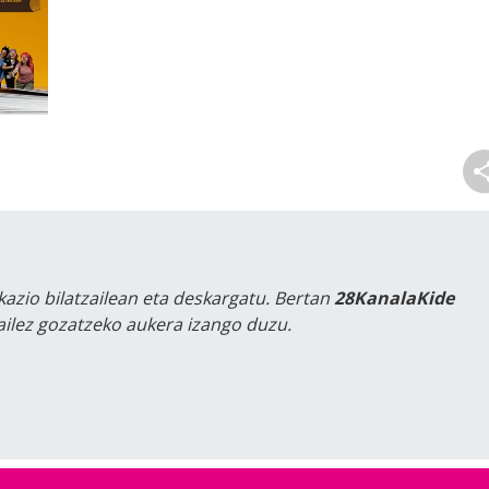
kazio bilatzailean eta deskargatu. Bertan
28KanalaKide
tailez gozatzeko aukera izango duzu.