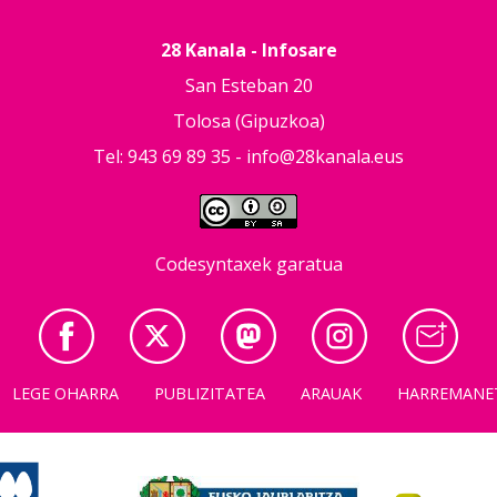
28 Kanala - Infosare
San Esteban 20
Tolosa (Gipuzkoa)
Tel: 943 69 89 35 -
info@28kanala.eus
Codesyntaxek garatua
LEGE OHARRA
PUBLIZITATEA
ARAUAK
HARREMANE