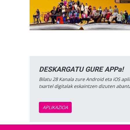
DESKARGATU GURE APPa!
Bilatu 28 Kanala zure Android eta iOS apli
txartel digitalak eskaintzen dizuten aban
APLIKAZIOA