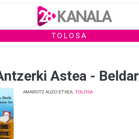
TOLOSA
ntzerki Astea - Beldar
AMAROTZ AUZO ETXEA,
TOLOSA