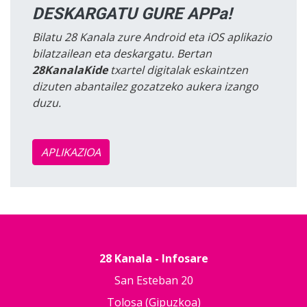
DESKARGATU GURE APPa!
Bilatu 28 Kanala zure Android eta iOS aplikazio
bilatzailean eta deskargatu. Bertan
28KanalaKide
txartel digitalak eskaintzen
dizuten abantailez gozatzeko aukera izango
duzu.
APLIKAZIOA
28 Kanala - Infosare
San Esteban 20
Tolosa (Gipuzkoa)