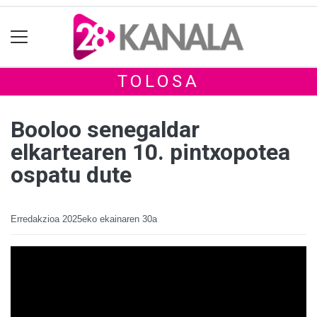
TOLOSA
Booloo senegaldar
elkartearen 10. pintxopotea
ospatu dute
Erredakzioa
2025eko ekainaren 30a