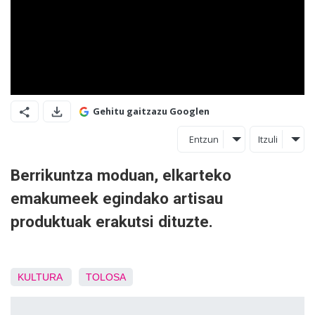
Gehitu gaitzazu Googlen
Entzun
Itzuli
Berrikuntza moduan, elkarteko
emakumeek egindako artisau
produktuak erakutsi dituzte.
KULTURA
TOLOSA