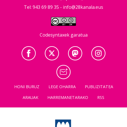
Tel: 943 69 89 35 -
info@28kanala.eus
Codesyntaxek garatua
HONI BURUZ
LEGE OHARRA
PUBLIZITATEA
ARAUAK
HARREMANETARAKO
RSS