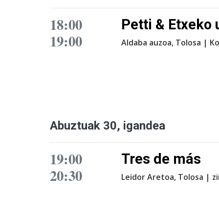
18:00
Petti & Etxeko 
19:00
Aldaba auzoa, Tolosa | K
Abuztuak 30, igandea
19:00
Tres de más
20:30
Leidor Aretoa, Tolosa | 