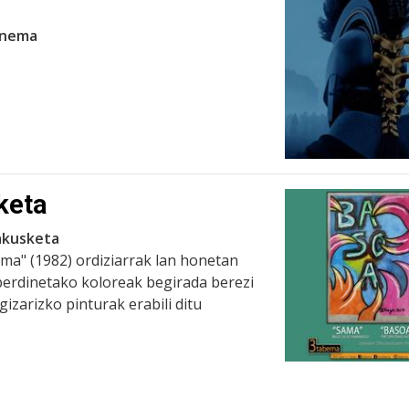
zinema
keta
rakusketa
ma" (1982) ordiziarrak lan honetan
erdinetako koloreak begirada berezi
izarizko pinturak erabili ditu