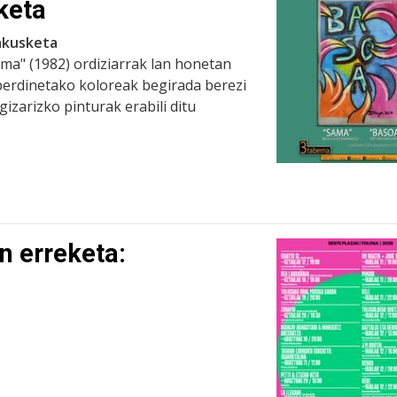
keta
rakusketa
ma" (1982) ordiziarrak lan honetan
erdinetako koloreak begirada berezi
izarizko pinturak erabili ditu
n erreketa: