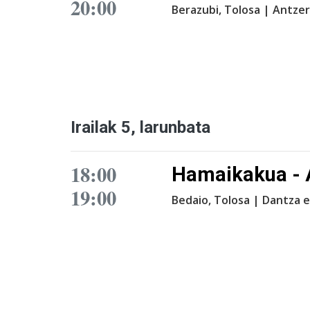
20:00
Berazubi, Tolosa | Antzer
Irailak 5, larunbata
18:00
Hamaikakua - 
19:00
Bedaio, Tolosa | Dantza 