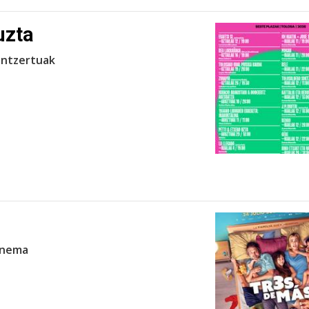
uzta
ontzertuak
zinema