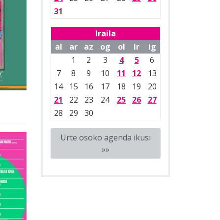
31
Iraila
al
ar
az
og
ol
lr
ig
1
2
3
4
5
6
7
8
9
10
11
12
13
14
15
16
17
18
19
20
21
22
23
24
25
26
27
28
29
30
Urte osoko agenda ikusi
»»