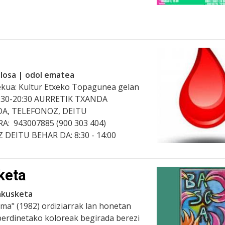
olosa | odol ematea
ekua: Kultur Etxeko Topagunea gelan
16:30-20:30 AURRETIK TXANDA
A, TELEFONOZ, DEITU
: 943007885 (900 303 404)
EITU BEHAR DA: 8:30 - 14:00
keta
rakusketa
ma" (1982) ordiziarrak lan honetan
erdinetako koloreak begirada berezi