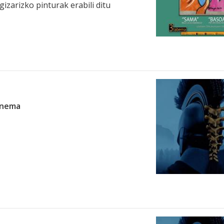
izarizko pinturak erabili ditu
zinema