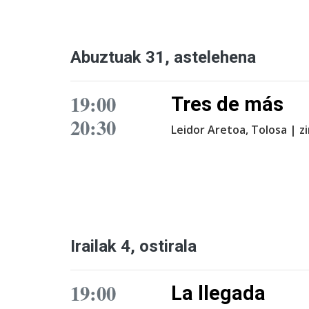
Abuztuak 31, astelehena
19:00
Tres de más
20:30
Leidor Aretoa, Tolosa | 
Irailak 4, ostirala
19:00
La llegada