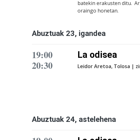
batekin erakusten ditu. Arg
oraingo honetan.
Abuztuak 23, igandea
19:00
La odisea
20:30
Leidor Aretoa, Tolosa | 
Abuztuak 24, astelehena