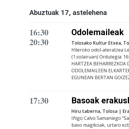
Abuztuak 17, astelehena
16:30
Odolemaileak
20:30
Tolosako Kultur Etxea, T
Hileroko odol-ateratzea L
(1.solairuan) Ordutegia: 
HARTZEA BEHARREZKOA D
ODOLEMAILEEN ELKARTERA
EGUNEAN BERTAN GOIZEZ D
17:30
Basoak erakus
Hiru taberna, Tolosa | E
Iñigo Calvo Samaniego "Sa
baso magikoak, urtaro ezb