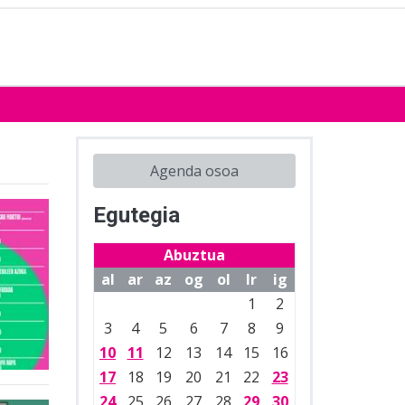
Agenda osoa
Egutegia
Abuztua
al
ar
az
og
ol
lr
ig
1
2
3
4
5
6
7
8
9
10
11
12
13
14
15
16
17
18
19
20
21
22
23
24
25
26
27
28
29
30