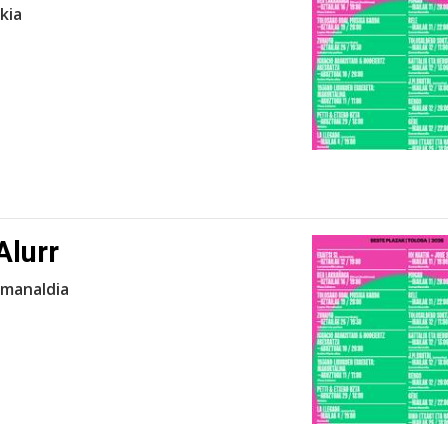
kia
Alurr
emanaldia