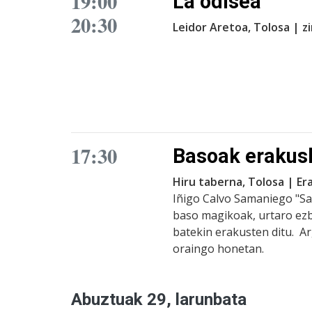
19:00
La odisea
20:30
Leidor Aretoa, Tolosa | 
17:30
Basoak erakus
Hiru taberna, Tolosa | E
Iñigo Calvo Samaniego "Sa
baso magikoak, urtaro ezb
batekin erakusten ditu. Arg
oraingo honetan.
Abuztuak 29, larunbata