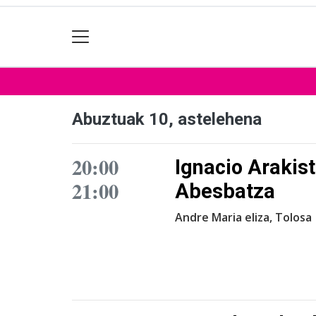
Abuztuak 10, astelehena
20:00
Ignacio Arakis
21:00
Abesbatza
Andre Maria eliza, Tolosa