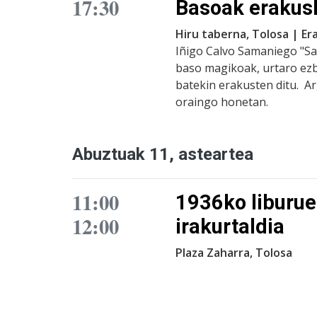
17:30
Basoak erakus
Hiru taberna, Tolosa | E
Iñigo Calvo Samaniego "Sa
baso magikoak, urtaro ezb
batekin erakusten ditu. Arg
oraingo honetan.
Abuztuak 11, asteartea
11:00
1936ko liburue
12:00
irakurtaldia
Plaza Zaharra, Tolosa