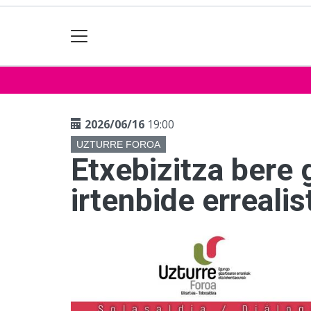
2026/06/16
19:00
UZTURRE FOROA
Etxebizitza bere 
irtenbide errealis