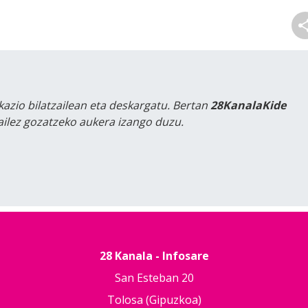
kazio bilatzailean eta deskargatu. Bertan
28KanalaKide
tailez gozatzeko aukera izango duzu.
28 Kanala - Infosare
San Esteban 20
Tolosa (Gipuzkoa)