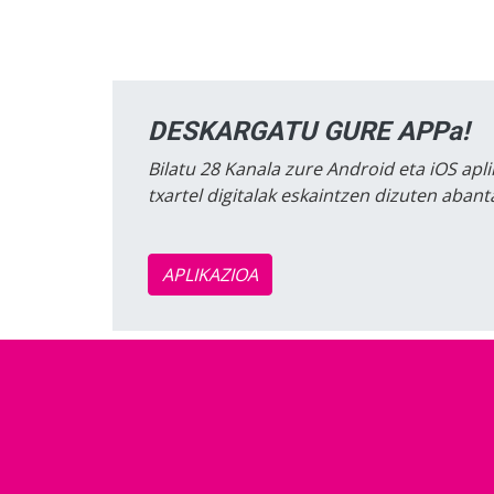
DESKARGATU GURE APPa!
Bilatu 28 Kanala zure Android eta iOS apli
txartel digitalak eskaintzen dizuten aban
APLIKAZIOA