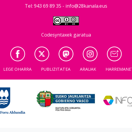
Tel: 943 69 89 35 -
info@28kanala.eus
Codesyntaxek garatua
LEGE OHARRA
PUBLIZITATEA
ARAUAK
HARREMANE