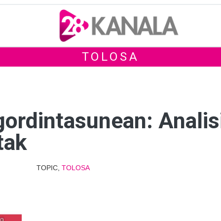
TOLOSA
gordintasunean: Analisi
tak
TOPIC,
TOLOSA