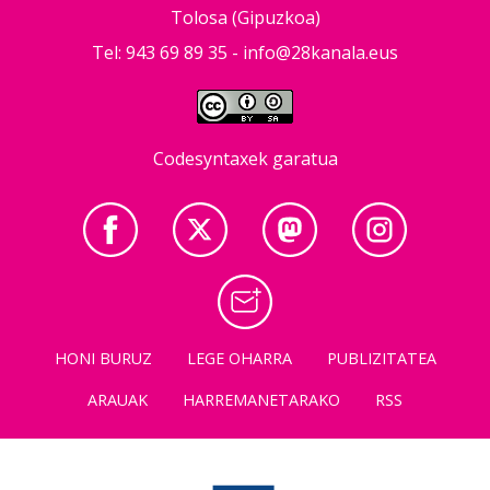
Tolosa (Gipuzkoa)
Tel: 943 69 89 35 -
info@28kanala.eus
Codesyntaxek garatua
HONI BURUZ
LEGE OHARRA
PUBLIZITATEA
ARAUAK
HARREMANETARAKO
RSS