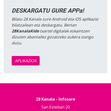
DESKARGATU GURE APPa!
Bilatu 28 Kanala zure Android eta iOS aplikazio
bilatzailean eta deskargatu. Bertan
28KanalaKide
txartel digitalak eskaintzen
dizuten abantailez gozatzeko aukera izango
duzu.
APLIKAZIOA
28 Kanala - Infosare
San Esteban 20