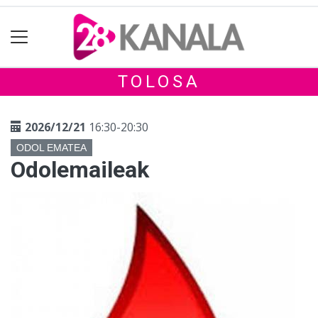
TOLOSA
2026/12/21
16:30-20:30
ODOL EMATEA
Odolemaileak