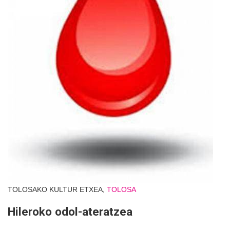
TOLOSAKO KULTUR ETXEA,
TOLOSA
Hileroko odol-ateratzea