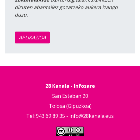
dizuten abantailez gozatzeko aukera izango
duzu.
APLIKAZIOA
28 Kanala - Infosare
San Esteban 20
Tolosa (Gipuzkoa)
Tel: 943 69 89 35 -
info@28kanala.eus