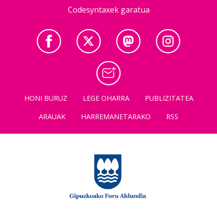
Codesyntaxek garatua
HONI BURUZ
LEGE OHARRA
PUBLIZITATEA
ARAUAK
HARREMANETARAKO
RSS