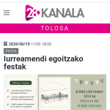
TOLOSA
2026/06/19
11:00-18:00
FESTA
Iurreamendi egoitzako
festak