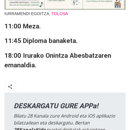
IURRAMENDI EGOITZA,
TOLOSA
11:00 Meza.
11:45 Diploma banaketa.
18:00 Irurako Onintza Abesbatzaren
emanaldia.
DESKARGATU GURE APPa!
Bilatu 28 Kanala zure Android eta iOS aplikazio
bilatzailean eta deskargatu. Bertan
28KanalaKide
txartel digitalak eskaintzen