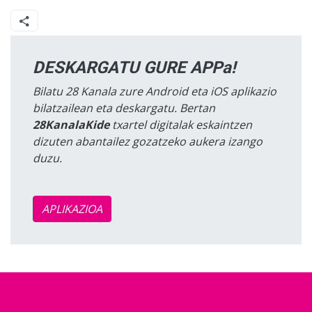
DESKARGATU GURE APPa!
Bilatu 28 Kanala zure Android eta iOS aplikazio
bilatzailean eta deskargatu. Bertan
28KanalaKide
txartel digitalak eskaintzen
dizuten abantailez gozatzeko aukera izango
duzu.
APLIKAZIOA