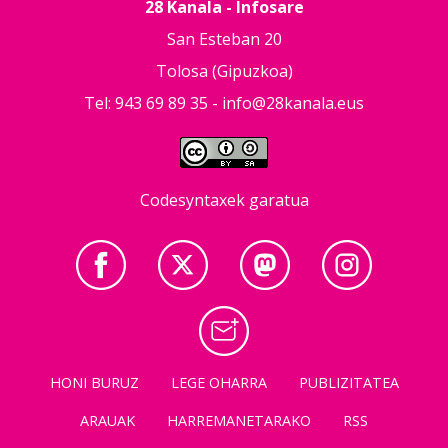
28 Kanala - Infosare
San Esteban 20
Tolosa (Gipuzkoa)
Tel: 943 69 89 35 -
info@28kanala.eus
Codesyntaxek garatua
HONI BURUZ
LEGE OHARRA
PUBLIZITATEA
ARAUAK
HARREMANETARAKO
RSS