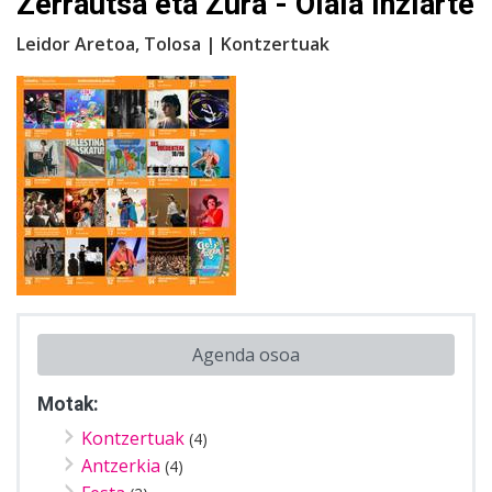
Zerrautsa eta Zura - Olaia Inziarte
Leidor Aretoa, Tolosa | Kontzertuak
Agenda osoa
Motak:
Kontzertuak
(4)
Antzerkia
(4)