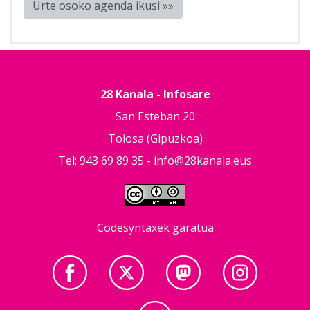
Urte osoko agenda ikusi »»
28 Kanala - Infosare
San Esteban 20
Tolosa (Gipuzkoa)
Tel: 943 69 89 35 -
info@28kanala.eus
Codesyntaxek garatua