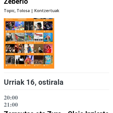
Zeberio
Topic, Tolosa | Kontzertuak
Urriak 16, ostirala
20:00
21:00