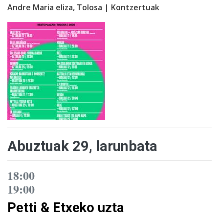
Andre Maria eliza, Tolosa | Kontzertuak
Abuztuak 29, larunbata
18:00
19:00
Petti & Etxeko uzta