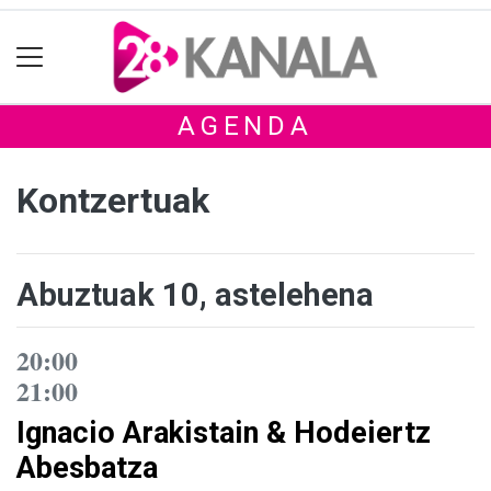
AGENDA
Kontzertuak
Abuztuak 10, astelehena
20:00
21:00
Ignacio Arakistain & Hodeiertz
Abesbatza