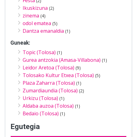
Festa
(2)
Ikuskizuna
(2)
zinema
(4)
odol ematea
(5)
Dantza emanaldia
(1)
Guneak:
Topic (Tolosa)
(1)
Gurea antzokia (Amasa-Villabona)
(1)
Leidor Aretoa (Tolosa)
(9)
Tolosako Kultur Etxea (Tolosa)
(5)
Plaza Zaharra (Tolosa)
(1)
Zumardiaundia (Tolosa)
(2)
Urkizu (Tolosa)
(1)
Aldaba auzoa (Tolosa)
(1)
Bedaio (Tolosa)
(1)
Egutegia