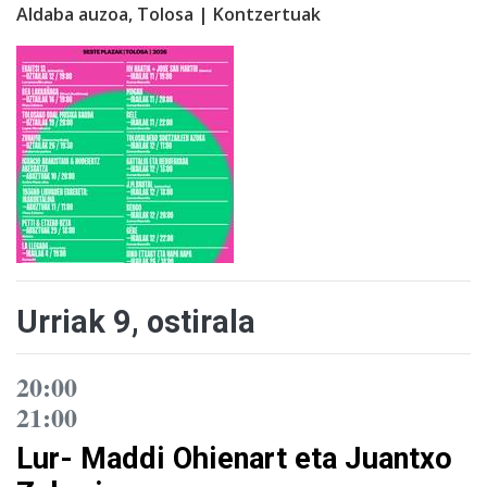
Aldaba auzoa, Tolosa | Kontzertuak
Urriak 9, ostirala
20:00
21:00
Lur- Maddi Ohienart eta Juantxo