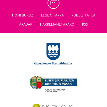
HONI BURUZ
LEGE OHARRA
PUBLIZITATEA
ARAUAK
HARREMANETARAKO
RSS