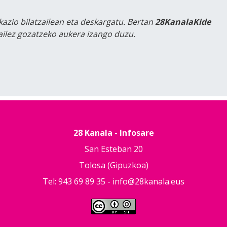
kazio bilatzailean eta deskargatu. Bertan
28KanalaKide
tailez gozatzeko aukera izango duzu.
28 Kanala - Infosare
San Esteban 20
Tolosa (Gipuzkoa)
Tel: 943 69 89 35 -
info@28kanala.eus