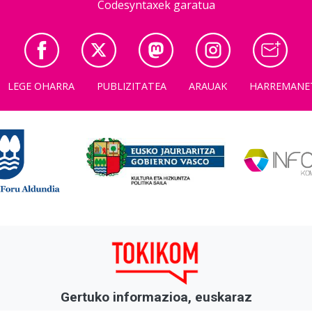
Codesyntaxek garatua
LEGE OHARRA
PUBLIZITATEA
ARAUAK
HARREMANE
Gertuko informazioa, euskaraz