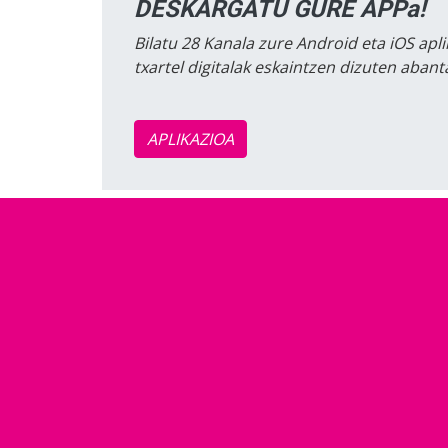
DESKARGATU GURE APPa!
Bilatu 28 Kanala zure Android eta iOS apli
txartel digitalak eskaintzen dizuten aban
APLIKAZIOA