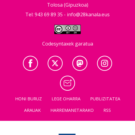
Tolosa (Gipuzkoa)
Tel: 943 69 89 35 -
info@28kanala.eus
Codesyntaxek garatua
HONI BURUZ
LEGE OHARRA
PUBLIZITATEA
ARAUAK
HARREMANETARAKO
RSS