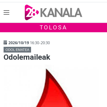
TOLOSA
2026/10/19
16:30-20:30
ODOL EMATEA
Odolemaileak