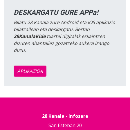
DESKARGATU GURE APPa!
Bilatu 28 Kanala zure Android eta iOS aplikazio
bilatzailean eta deskargatu. Bertan
28KanalaKide
txartel digitalak eskaintzen
dizuten abantailez gozatzeko aukera izango
duzu.
APLIKAZIOA
28 Kanala - Infosare
San Esteban 20