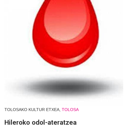
TOLOSAKO KULTUR ETXEA,
TOLOSA
Hileroko odol-ateratzea