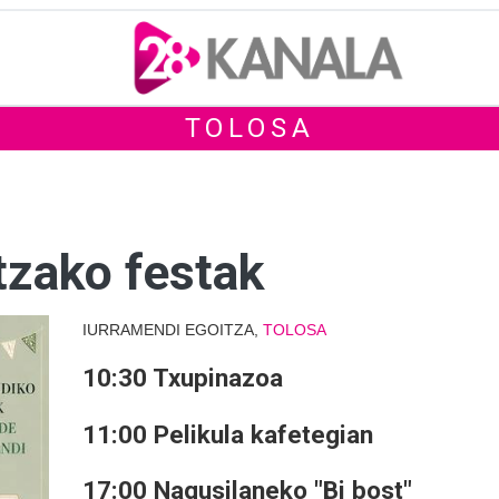
TOLOSA
tzako festak
IURRAMENDI EGOITZA,
TOLOSA
10:30 Txupinazoa
11:00 Pelikula kafetegian
17:00 Nagusilaneko "Bi bost"