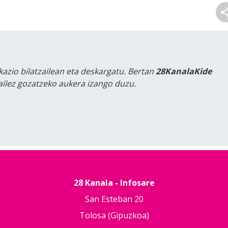
kazio bilatzailean eta deskargatu. Bertan
28KanalaKide
tailez gozatzeko aukera izango duzu.
28 Kanala - Infosare
San Esteban 20
Tolosa (Gipuzkoa)