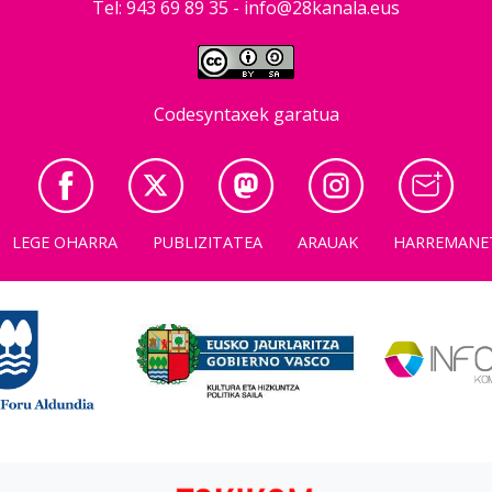
Tel: 943 69 89 35 -
info@28kanala.eus
Codesyntaxek garatua
LEGE OHARRA
PUBLIZITATEA
ARAUAK
HARREMANE