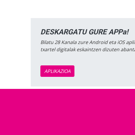
DESKARGATU GURE APPa!
Bilatu 28 Kanala zure Android eta iOS apli
txartel digitalak eskaintzen dizuten aban
APLIKAZIOA