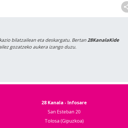
kazio bilatzailean eta deskargatu. Bertan
28KanalaKide
tailez gozatzeko aukera izango duzu.
28 Kanala - Infosare
San Esteban 20
Tolosa (Gipuzkoa)