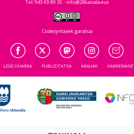
Tel: 943 69 89 35 -
info@28kanala.eus
Codesyntaxek garatua
LEGE OHARRA
PUBLIZITATEA
ARAUAK
HARREMANE