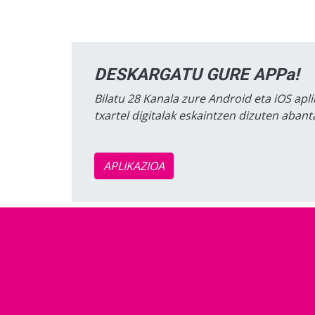
DESKARGATU GURE APPa!
Bilatu 28 Kanala zure Android eta iOS apli
txartel digitalak eskaintzen dizuten aban
APLIKAZIOA