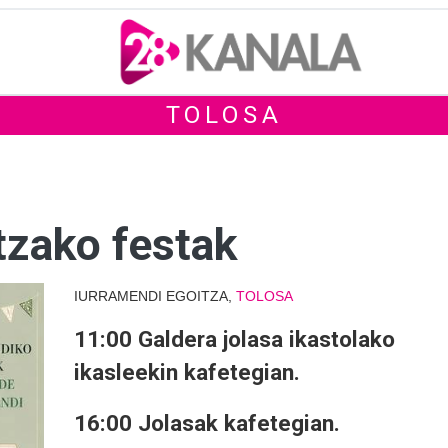
TOLOSA
tzako festak
IURRAMENDI EGOITZA,
TOLOSA
11:00 Galdera jolasa ikastolako
ikasleekin kafetegian.
16:00 Jolasak kafetegian.