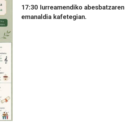
17:30 Iurreamendiko abesbatzaren
emanaldia kafetegian.