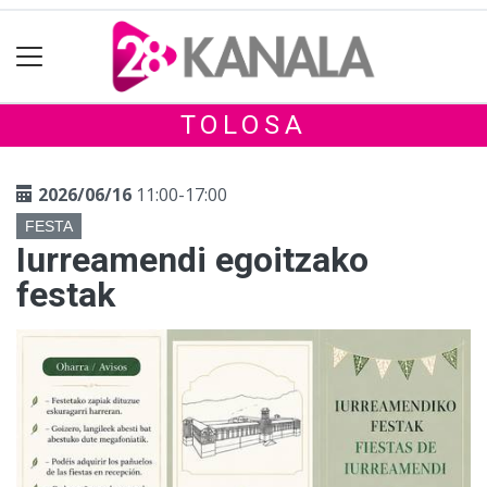
TOLOSA
2026/06/16
11:00-17:00
FESTA
Iurreamendi egoitzako
festak