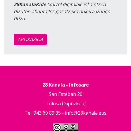
28KanalaKide
txartel digitalak eskaintzen
dizuten abantailez gozatzeko aukera izango
duzu.
APLIKAZIOA
28 Kanala - Infosare
San Esteban 20
Tolosa (Gipuzkoa)
Tel: 943 69 89 35 -
info@28kanala.eus