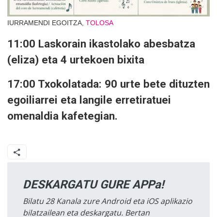
IURRAMENDI EGOITZA,
TOLOSA
11:00 Laskorain ikastolako abesbatza
(eliza) eta 4 urtekoen bixita
17:00 Txokolatada: 90 urte bete dituzten
egoiliarrei eta langile erretiratuei
omenaldia kafetegian.
DESKARGATU GURE APPa!
Bilatu 28 Kanala zure Android eta iOS aplikazio
bilatzailean eta deskargatu. Bertan