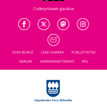
Codesyntaxek garatua
HONI BURUZ
LEGE OHARRA
PUBLIZITATEA
ARAUAK
HARREMANETARAKO
RSS