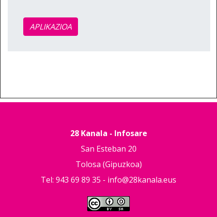
APLIKAZIOA
28 Kanala - Infosare
San Esteban 20
Tolosa (Gipuzkoa)
Tel: 943 69 89 35 -
info@28kanala.eus