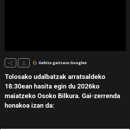
Gehitu gaitzazu Googlen
Tolosako udalbatzak arratsaldeko
18:30ean hasita egin du 2026ko
maiatzeko Osoko Bilkura. Gai-zerrenda
honakoa izan da: