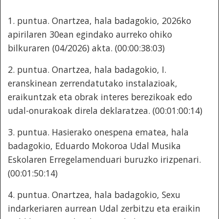
1. puntua.
Onartzea, hala badagokio, 2026ko
apirilaren 30ean egindako aurreko ohiko
bilkuraren (04/2026) akta. (00:00:38:03)
2. puntua.
Onartzea, hala badagokio, I.
eranskinean zerrendatutako instalazioak,
eraikuntzak eta obrak interes berezikoak edo
udal-onurakoak direla deklaratzea. (00:01:00:14)
3. puntua.
Hasierako onespena ematea, hala
badagokio, Eduardo Mokoroa Udal Musika
Eskolaren Erregelamenduari buruzko irizpenari.
(00:01:50:14)
4. puntua.
Onartzea, hala badagokio, Sexu
indarkeriaren aurrean Udal zerbitzu eta eraikin