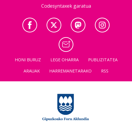
Codesyntaxek garatua
HONI BURUZ
LEGE OHARRA
PUBLIZITATEA
ARAUAK
HARREMANETARAKO
RSS