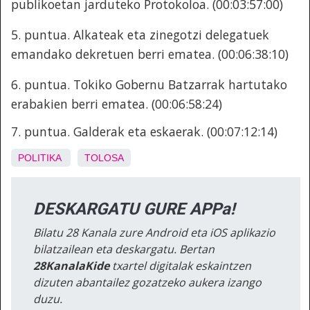
publikoetan jarduteko Protokoloa. (00:03:57:00)
5. puntua.
Alkateak eta zinegotzi delegatuek
emandako dekretuen berri ematea. (00:06:38:10)
6. puntua. Tokiko Gobernu Batzarrak hartutako
erabakien berri ematea. (00:06:58:24)
7. puntua.
Galderak eta eskaerak. (00:07:12:14)
POLITIKA
TOLOSA
DESKARGATU GURE APPa!
Bilatu 28 Kanala zure Android eta iOS aplikazio
bilatzailean eta deskargatu. Bertan
28KanalaKide
txartel digitalak eskaintzen
dizuten abantailez gozatzeko aukera izango
duzu.