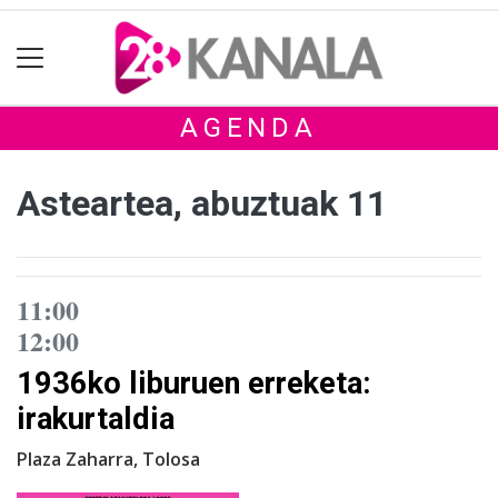
AGENDA
Asteartea, abuztuak 11
11:00
12:00
1936ko liburuen erreketa:
irakurtaldia
Plaza Zaharra, Tolosa