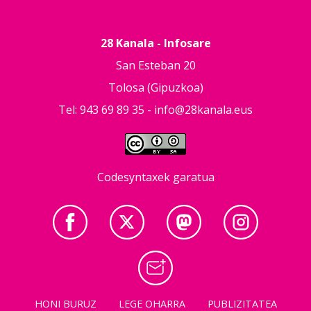
28 Kanala - Infosare
San Esteban 20
Tolosa (Gipuzkoa)
Tel: 943 69 89 35 -
info@28kanala.eus
Codesyntaxek garatua
HONI BURUZ
LEGE OHARRA
PUBLIZITATEA