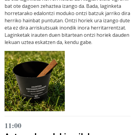
bat ote dagoen zehaztea izango da. Bada, laginketa
horretarako edalontzi moduko ontzi batzuk jarriko dira
herriko hainbat puntutan. Ontzi horiek ura izango dute
eta ez dira arriskutsuak inondik inora herritarrentzat.
Laginketak irauten duen bitartean ontzi horiek dauden
lekuan uztea eskatzen da, kendu gabe.
11:00