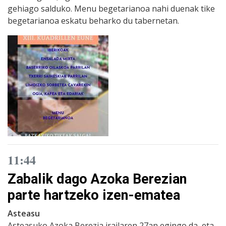
gehiago salduko. Menu begetarianoa nahi duenak tike
begetarianoa eskatu beharko du tabernetan.
11:44
Zabalik dago Azoka Berezian
parte hartzeko izen-ematea
Asteasu
Asteasuko Azoka Berezia irailaren 27an egingo da, eta