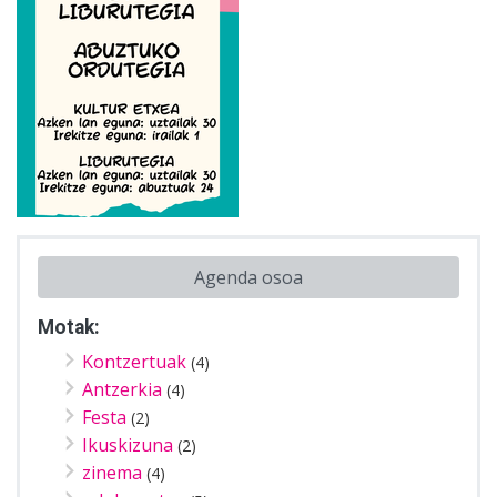
Agenda osoa
Motak:
Kontzertuak
(4)
Antzerkia
(4)
Festa
(2)
Ikuskizuna
(2)
zinema
(4)