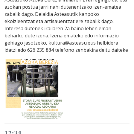
azokan postua jarri nahi dutenentzako izen-ematea
zabalik dago. Deialdia Asteasutik kanpoko
ekoizleentzat eta artisauentzat ere zabalik dago.
Interesa dutenek irailaren 2a baino lehen eman
beharko dute izena. Izena emateko edo informazio
gehiago jasotzeko, kultura@asteasu.eus helbidera
idatzi edo 626 235 884 telefono zenbakira deitu daiteke
12:34