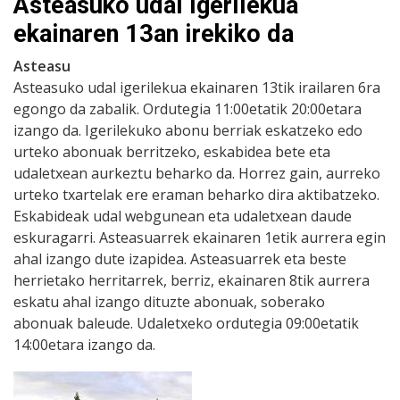
Asteasuko udal igerilekua
ekainaren 13an irekiko da
Asteasu
Asteasuko udal igerilekua ekainaren 13tik irailaren 6ra
egongo da zabalik. Ordutegia 11:00etatik 20:00etara
izango da. Igerilekuko abonu berriak eskatzeko edo
urteko abonuak berritzeko, eskabidea bete eta
udaletxean aurkeztu beharko da. Horrez gain, aurreko
urteko txartelak ere eraman beharko dira aktibatzeko.
Eskabideak udal webgunean eta udaletxean daude
eskuragarri. Asteasuarrek ekainaren 1etik aurrera egin
ahal izango dute izapidea. Asteasuarrek eta beste
herrietako herritarrek, berriz, ekainaren 8tik aurrera
eskatu ahal izango dituzte abonuak, soberako
abonuak baleude. Udaletxeko ordutegia 09:00etatik
14:00etara izango da.