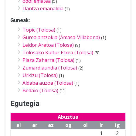
odol ematea
(5)
Dantza emanaldia
(1)
Guneak:
Topic (Tolosa)
(1)
Gurea antzokia (Amasa-Villabona)
(1)
Leidor Aretoa (Tolosa)
(9)
Tolosako Kultur Etxea (Tolosa)
(5)
Plaza Zaharra (Tolosa)
(1)
Zumardiaundia (Tolosa)
(2)
Urkizu (Tolosa)
(1)
Aldaba auzoa (Tolosa)
(1)
Bedaio (Tolosa)
(1)
Egutegia
Abuztua
al
ar
az
og
ol
lr
ig
1
2