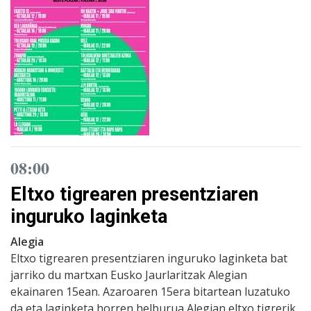
08:00
Eltxo tigrearen presentziaren
inguruko laginketa
Alegia
Eltxo tigrearen presentziaren inguruko laginketa bat
jarriko du martxan Eusko Jaurlaritzak Alegian
ekainaren 15ean. Azaroaren 15era bitartean luzatuko
da eta laginketa horren helburua Alegian eltxo tigrerik