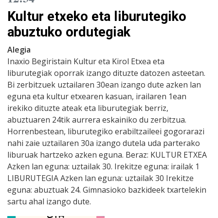
Kultur etxeko eta liburutegiko
abuztuko ordutegiak
Alegia
Inaxio Begiristain Kultur eta Kirol Etxea eta
liburutegiak oporrak izango dituzte datozen asteetan.
Bi zerbitzuek uztailaren 30ean izango dute azken lan
eguna eta kultur etxearen kasuan, irailaren 1ean
irekiko dituzte ateak eta liburutegiak berriz,
abuztuaren 24tik aurrera eskainiko du zerbitzua.
Horrenbestean, liburutegiko erabiltzaileei gogorarazi
nahi zaie uztailaren 30a izango dutela uda parterako
liburuak hartzeko azken eguna. Beraz: KULTUR ETXEA
Azken lan eguna: uztailak 30. Irekitze eguna: irailak 1
LIBURUTEGIA Azken lan eguna: uztailak 30 Irekitze
eguna: abuztuak 24. Gimnasioko bazkideek txartelekin
sartu ahal izango dute.