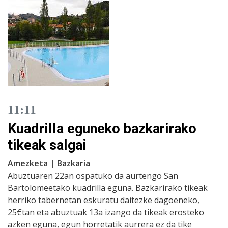
11:11
Kuadrilla eguneko bazkarirako
tikeak salgai
Amezketa | Bazkaria
Abuztuaren 22an ospatuko da aurtengo San
Bartolomeetako kuadrilla eguna. Bazkarirako tikeak
herriko tabernetan eskuratu daitezke dagoeneko,
25€tan eta abuztuak 13a izango da tikeak erosteko
azken eguna, egun horretatik aurrera ez da tike