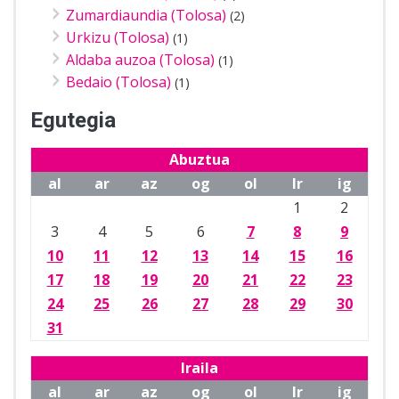
Zumardiaundia (Tolosa)
(2)
Urkizu (Tolosa)
(1)
Aldaba auzoa (Tolosa)
(1)
Bedaio (Tolosa)
(1)
Egutegia
Abuztua
al
ar
az
og
ol
lr
ig
1
2
3
4
5
6
7
8
9
10
11
12
13
14
15
16
17
18
19
20
21
22
23
24
25
26
27
28
29
30
31
Iraila
al
ar
az
og
ol
lr
ig