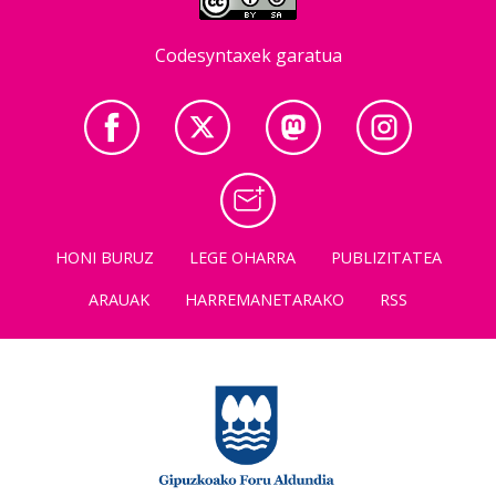
Codesyntaxek garatua
HONI BURUZ
LEGE OHARRA
PUBLIZITATEA
ARAUAK
HARREMANETARAKO
RSS