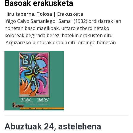
Basoak erakusketa
Hiru taberna, Tolosa | Erakusketa
Iñigo Calvo Samaniego "Sama" (1982) ordiziarrak lan
honetan baso magikoak, urtaro ezberdinetako
koloreak begirada berezi batekin erakusten ditu.
Argizarizko pinturak erabili ditu oraingo honetan.
Abuztuak 24, astelehena