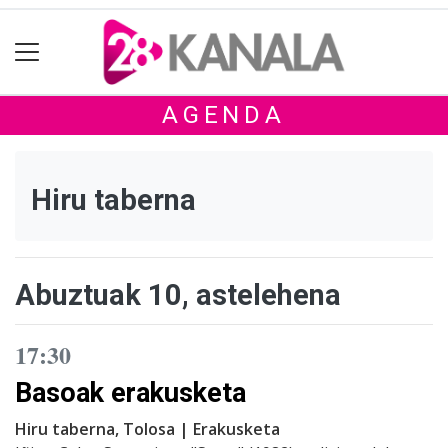
AGENDA
Hiru taberna
Abuztuak 10, astelehena
17:30
Basoak erakusketa
Hiru taberna, Tolosa | Erakusketa