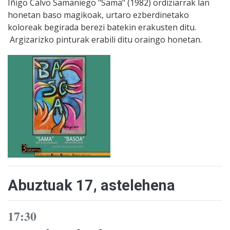
Iñigo Calvo Samaniego "Sama" (1982) ordiziarrak lan
honetan baso magikoak, urtaro ezberdinetako
koloreak begirada berezi batekin erakusten ditu.
Argizarizko pinturak erabili ditu oraingo honetan.
Abuztuak 17, astelehena
17:30