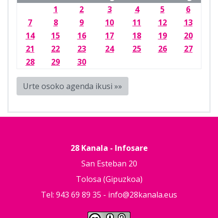
1
2
3
4
5
6
7
8
9
10
11
12
13
14
15
16
17
18
19
20
21
22
23
24
25
26
27
28
29
30
Urte osoko agenda ikusi »»
28 Kanala - Infosare
San Esteban 20
Tolosa (Gipuzkoa)
Tel: 943 69 89 35 -
info@28kanala.eus