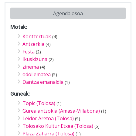
Agenda osoa
Motak:
Kontzertuak
(4)
Antzerkia
(4)
Festa
(2)
Ikuskizuna
(2)
zinema
(4)
odol ematea
(5)
Dantza emanaldia
(1)
Guneak:
Topic (Tolosa)
(1)
Gurea antzokia (Amasa-Villabona)
(1)
Leidor Aretoa (Tolosa)
(9)
Tolosako Kultur Etxea (Tolosa)
(5)
Plaza Zaharra (Tolosa)
(1)