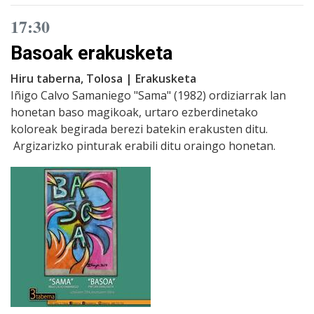
17:30
Basoak erakusketa
Hiru taberna, Tolosa | Erakusketa
Iñigo Calvo Samaniego "Sama" (1982) ordiziarrak lan
honetan baso magikoak, urtaro ezberdinetako
koloreak begirada berezi batekin erakusten ditu.
Argizarizko pinturak erabili ditu oraingo honetan.