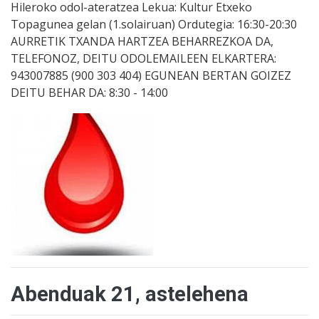
Hileroko odol-ateratzea Lekua: Kultur Etxeko
Topagunea gelan (1.solairuan) Ordutegia: 16:30-20:30
AURRETIK TXANDA HARTZEA BEHARREZKOA DA,
TELEFONOZ, DEITU ODOLEMAILEEN ELKARTERA:
943007885 (900 303 404) EGUNEAN BERTAN GOIZEZ
DEITU BEHAR DA: 8:30 - 14:00
Abenduak 21, astelehena