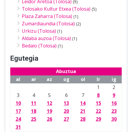
Leidor Aretoa (Tolosa)
(9)
Tolosako Kultur Etxea (Tolosa)
(5)
Plaza Zaharra (Tolosa)
(1)
Zumardiaundia (Tolosa)
(2)
Urkizu (Tolosa)
(1)
Aldaba auzoa (Tolosa)
(1)
Bedaio (Tolosa)
(1)
Egutegia
Abuztua
al
ar
az
og
ol
lr
ig
1
2
3
4
5
6
7
8
9
10
11
12
13
14
15
16
17
18
19
20
21
22
23
24
25
26
27
28
29
30
31