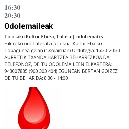
16:30
20:30
Odolemaileak
Tolosako Kultur Etxea, Tolosa | odol ematea
Hileroko odol-ateratzea Lekua: Kultur Etxeko
Topagunea gelan (1.solairuan) Ordutegia: 16:30-20:30
AURRETIK TXANDA HARTZEA BEHARREZKOA DA,
TELEFONOZ, DEITU ODOLEMAILEEN ELKARTERA:
943007885 (900 303 404) EGUNEAN BERTAN GOIZEZ
DEITU BEHAR DA: 8:30 - 14:00