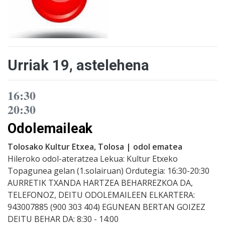
Urriak 19, astelehena
16:30
20:30
Odolemaileak
Tolosako Kultur Etxea, Tolosa | odol ematea
Hileroko odol-ateratzea Lekua: Kultur Etxeko
Topagunea gelan (1.solairuan) Ordutegia: 16:30-20:30
AURRETIK TXANDA HARTZEA BEHARREZKOA DA,
TELEFONOZ, DEITU ODOLEMAILEEN ELKARTERA:
943007885 (900 303 404) EGUNEAN BERTAN GOIZEZ
DEITU BEHAR DA: 8:30 - 14:00