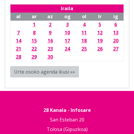
Iraila
al
ar
az
og
ol
lr
ig
1
2
3
4
5
6
7
8
9
10
11
12
13
14
15
16
17
18
19
20
21
22
23
24
25
26
27
28
29
30
Urte osoko agenda ikusi »»
28 Kanala - Infosare
San Esteban 20
Tolosa (Gipuzkoa)