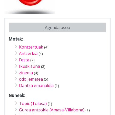
Agenda osoa
Motak:
Kontzertuak
(4)
Antzerkia
(4)
Festa
(2)
Ikuskizuna
(2)
zinema
(4)
odol ematea
(5)
Dantza emanaldia
(1)
Guneak:
Topic (Tolosa)
(1)
Gurea antzokia (Amasa-Villabona)
(1)