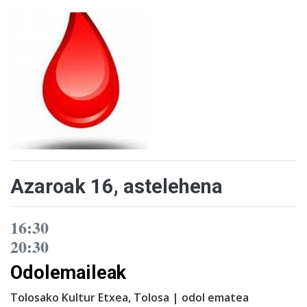
Azaroak 16, astelehena
16:30
20:30
Odolemaileak
Tolosako Kultur Etxea, Tolosa | odol ematea