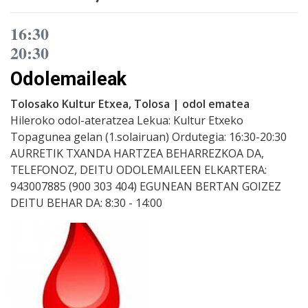
16:30
20:30
Odolemaileak
Tolosako Kultur Etxea, Tolosa | odol ematea
Hileroko odol-ateratzea Lekua: Kultur Etxeko
Topagunea gelan (1.solairuan) Ordutegia: 16:30-20:30
AURRETIK TXANDA HARTZEA BEHARREZKOA DA,
TELEFONOZ, DEITU ODOLEMAILEEN ELKARTERA:
943007885 (900 303 404) EGUNEAN BERTAN GOIZEZ
DEITU BEHAR DA: 8:30 - 14:00