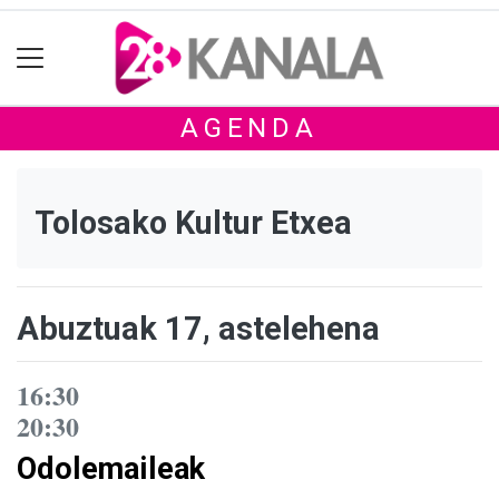
AGENDA
Tolosako Kultur Etxea
Abuztuak 17, astelehena
16:30
20:30
Odolemaileak