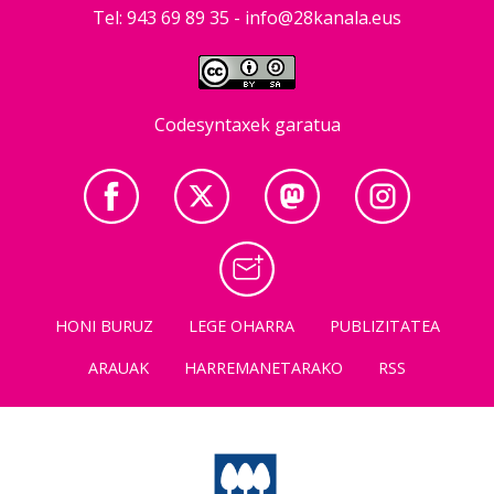
Tel: 943 69 89 35 -
info@28kanala.eus
Codesyntaxek garatua
HONI BURUZ
LEGE OHARRA
PUBLIZITATEA
ARAUAK
HARREMANETARAKO
RSS