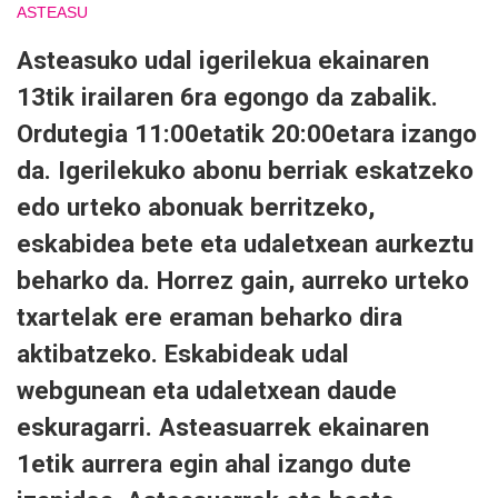
ASTEASU
Asteasuko udal igerilekua ekainaren
13tik irailaren 6ra egongo da zabalik.
Ordutegia 11:00etatik 20:00etara izango
da. Igerilekuko abonu berriak eskatzeko
edo urteko abonuak berritzeko,
eskabidea bete eta udaletxean aurkeztu
beharko da. Horrez gain, aurreko urteko
txartelak ere eraman beharko dira
aktibatzeko. Eskabideak udal
webgunean eta udaletxean daude
eskuragarri. Asteasuarrek ekainaren
1etik aurrera egin ahal izango dute