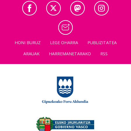
HONI BURUZ
LEGE OHARRA
PUBLIZITATEA
ARAUAK
HARREMANETARAKO
RSS