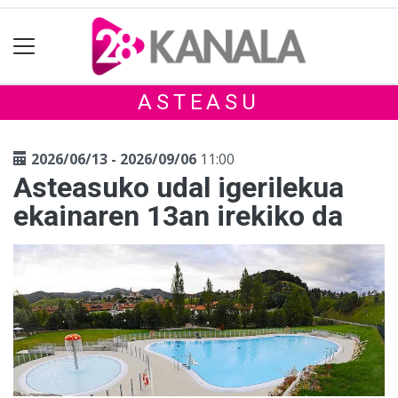
ASTEASU
2026/06/13 - 2026/09/06
11:00
Asteasuko udal igerilekua
ekainaren 13an irekiko da