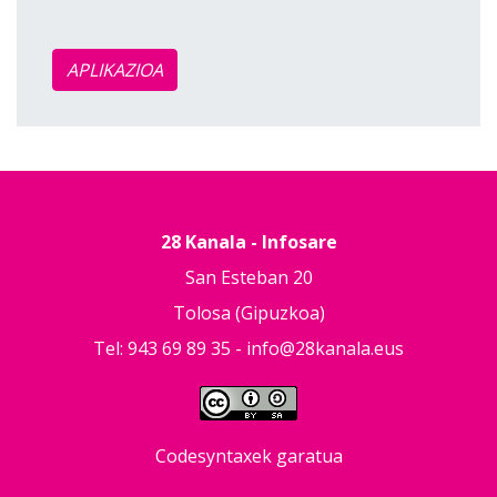
APLIKAZIOA
28 Kanala - Infosare
San Esteban 20
Tolosa (Gipuzkoa)
Tel: 943 69 89 35 -
info@28kanala.eus
Codesyntaxek garatua