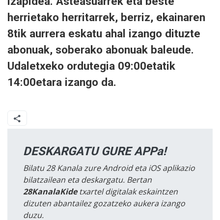
izapidea. Asteasuarrek eta beste
herrietako herritarrek, berriz, ekainaren
8tik aurrera eskatu ahal izango dituzte
abonuak, soberako abonuak baleude.
Udaletxeko ordutegia 09:00etatik
14:00etara izango da.
DESKARGATU GURE APPa!
Bilatu 28 Kanala zure Android eta iOS aplikazio
bilatzailean eta deskargatu. Bertan
28KanalaKide
txartel digitalak eskaintzen
dizuten abantailez gozatzeko aukera izango
duzu.