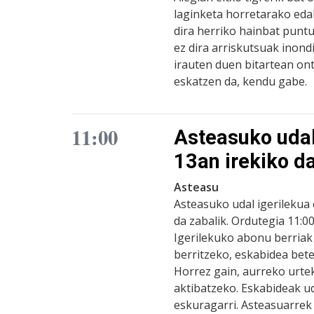
laginketa horretarako eda
dira herriko hainbat puntu
ez dira arriskutsuak inond
irauten duen bitartean on
eskatzen da, kendu gabe.
11:00
Asteasuko udal
13an irekiko d
Asteasu
Asteasuko udal igerilekua 
da zabalik. Ordutegia 11:0
Igerilekuko abonu berria
berritzeko, eskabidea bet
Horrez gain, aurreko urte
aktibatzeko. Eskabideak 
eskuragarri. Asteasuarrek 