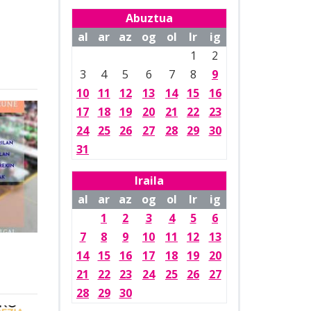
Abuztua
al
ar
az
og
ol
lr
ig
1
2
3
4
5
6
7
8
9
10
11
12
13
14
15
16
17
18
19
20
21
22
23
24
25
26
27
28
29
30
31
Iraila
al
ar
az
og
ol
lr
ig
1
2
3
4
5
6
7
8
9
10
11
12
13
14
15
16
17
18
19
20
21
22
23
24
25
26
27
28
29
30