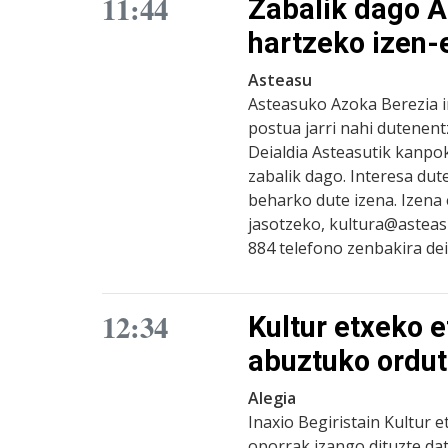
11:44
Zabalik dago A
hartzeko izen
Asteasu
Asteasuko Azoka Berezia i
postua jarri nahi dutenen
Deialdia Asteasutik kanpok
zabalik dago. Interesa dut
beharko dute izena. Izen
jasotzeko, kultura@asteasu
884 telefono zenbakira dei
12:34
Kultur etxeko e
abuztuko ordu
Alegia
Inaxio Begiristain Kultur e
oporrak izango dituzte dat