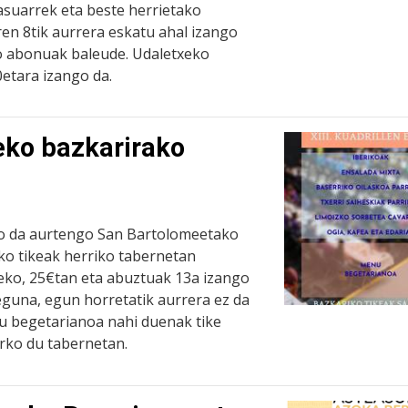
asuarrek eta beste herrietako
aren 8tik aurrera eskatu ahal izango
o abonuak baleude. Udaletxeko
0etara izango da.
eko bazkarirako
o da aurtengo San Bartolomeetako
ako tikeak herriko tabernetan
eko, 25€tan eta abuztuak 13a izango
eguna, egun horretatik aurrera ez da
u begetarianoa nahi duenak tike
rko du tabernetan.