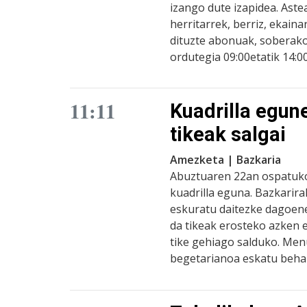
izango dute izapidea. Aste
herritarrek, berriz, ekain
dituzte abonuak, soberak
ordutegia 09:00etatik 14:0
11:11
Kuadrilla egun
tikeak salgai
Amezketa | Bazkaria
Abuztuaren 22an ospatuk
kuadrilla eguna. Bazkarir
eskuratu daitezke dagoen
da tikeak erosteko azken 
tike gehiago salduko. Men
begetarianoa eskatu beha