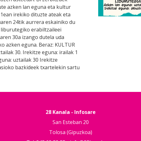
ute azken lan eguna eta kultur
 1ean irekiko dituzte ateak eta
uaren 24tik aurrera eskainiko du
liburutegiko erabiltzaileei
laren 30a izango dutela uda
eko azken eguna. Beraz: KULTUR
ilak 30. Irekitze eguna: irailak 1
na: uztailak 30 Irekitze
sioko bazkideek txartelekin sartu
28 Kanala - Infosare
San Esteban 20
Tolosa (Gipuzkoa)