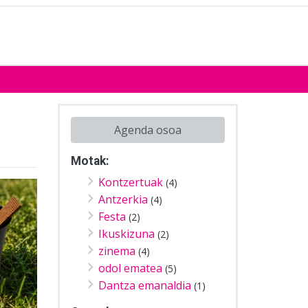
Agenda osoa
Motak:
Kontzertuak
(4)
Antzerkia
(4)
Festa
(2)
Ikuskizuna
(2)
zinema
(4)
odol ematea
(5)
Dantza emanaldia
(1)