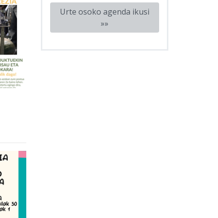
Urte osoko agenda ikusi
»»