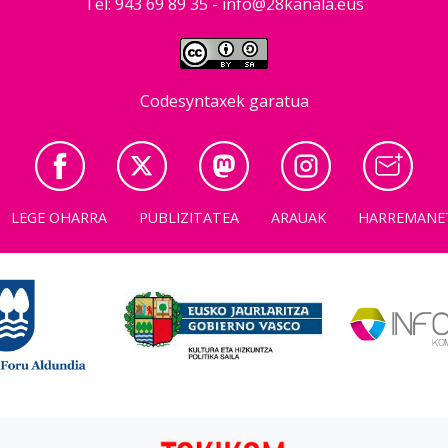
Tel: 943 69 89 35 -
info@28kanala.eus
Codesyntaxek garatua
LEGE OHARRA
PUBLIZITATEA
ARAUAK
HARREMANE