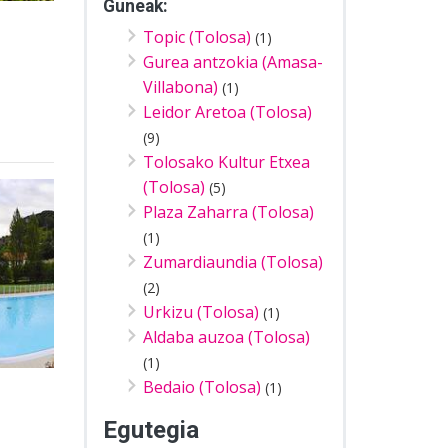
Guneak:
Topic (Tolosa)
(1)
Gurea antzokia (Amasa-
Villabona)
(1)
Leidor Aretoa (Tolosa)
(9)
Tolosako Kultur Etxea
(Tolosa)
(5)
Plaza Zaharra (Tolosa)
(1)
Zumardiaundia (Tolosa)
(2)
Urkizu (Tolosa)
(1)
Aldaba auzoa (Tolosa)
(1)
Bedaio (Tolosa)
(1)
Egutegia