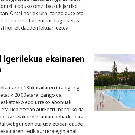
lontzi moduko ontzi batzuk jarriko
tan. Ontzi horiek ura izango dute eta
ik inora herritarrentzat. Laginketak
tzi horiek dauden lekuan uztea
 igerilekua ekainaren
a
ekainaren 13tik irailaren 6ra egongo
0etatik 20:00etara izango da.
k eskatzeko edo urteko abonuak
e eta udaletxean aurkeztu beharko da.
ko txartelak ere eraman beharko dira
udal webgunean eta udaletxean daude
ekainaren 1etik aurrera egin ahal