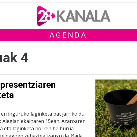
AGENDA
uak 4
 presentziaren
keta
ren inguruko laginketa bat jarriko du
k Alegian ekainaren 15ean. Azaroaren
da eta laginketa horren helburua
 ote dagoen zehaztea izango da. Bada,