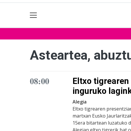
Asteartea, abuzt
08:00
Eltxo tigrearen
inguruko lagin
Alegia
Eltxo tigrearen presentzia
martxan Eusko Jaurlaritza
15era bitartean luzatuko 
Alegian eltxo tigrerik bat