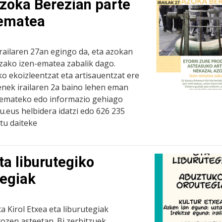
zoka Berezian parte
-ematea
railaren 27an egingo da, eta azokan
tzako izen-ematea zabalik dago.
o ekoizleentzat eta artisauentzat ere
enek irailaren 2a baino lehen eman
a emateko edo informazio gehiago
.eus helbidera idatzi edo 626 235
tu daiteke
ta liburutegiko
tegiak
ta Kirol Etxea eta liburutegiak
ozen asteetan. Bi zerbitzuek