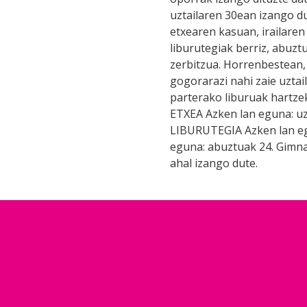
uztailaren 30ean izango d
etxearen kasuan, irailaren
liburutegiak berriz, abuzt
zerbitzua. Horrenbestean, 
gogorarazi nahi zaie uztai
parterako liburuak hartz
ETXEA Azken lan eguna: uzta
LIBURUTEGIA Azken lan egu
eguna: abuztuak 24. Gimna
ahal izango dute.