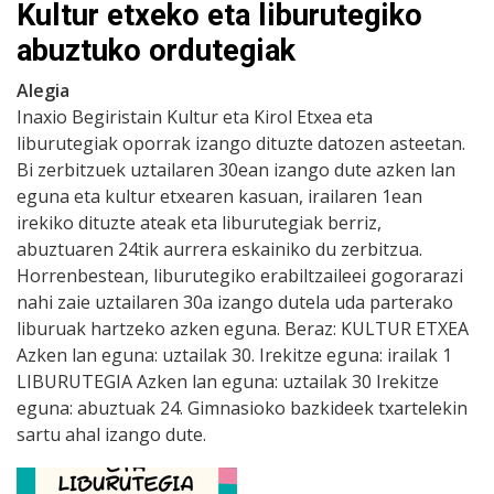
Kultur etxeko eta liburutegiko
abuztuko ordutegiak
Alegia
Inaxio Begiristain Kultur eta Kirol Etxea eta
liburutegiak oporrak izango dituzte datozen asteetan.
Bi zerbitzuek uztailaren 30ean izango dute azken lan
eguna eta kultur etxearen kasuan, irailaren 1ean
irekiko dituzte ateak eta liburutegiak berriz,
abuztuaren 24tik aurrera eskainiko du zerbitzua.
Horrenbestean, liburutegiko erabiltzaileei gogorarazi
nahi zaie uztailaren 30a izango dutela uda parterako
liburuak hartzeko azken eguna. Beraz: KULTUR ETXEA
Azken lan eguna: uztailak 30. Irekitze eguna: irailak 1
LIBURUTEGIA Azken lan eguna: uztailak 30 Irekitze
eguna: abuztuak 24. Gimnasioko bazkideek txartelekin
sartu ahal izango dute.