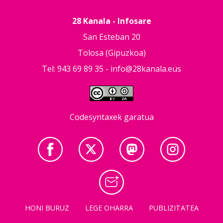
28 Kanala - Infosare
San Esteban 20
Tolosa (Gipuzkoa)
Tel: 943 69 89 35 -
info@28kanala.eus
Codesyntaxek garatua
HONI BURUZ
LEGE OHARRA
PUBLIZITATEA