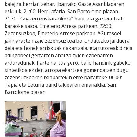
kalejira herrian zehar, Ibarrako Gazte Asanbladaren
eskutik. 21:00: Herri-afaria, San Bartolome plazan.
21:30: “Goazen euskaraokera” haur eta gazteentzat
karaoke saioa, Emeterio Arrese parkean. 22:30:
Zezensuzkoa, Emeterio Arrese parkean. *Gurasoei
jakinarazten zaie zezensuzkoa borondatezko jarduera
dela eta honek arriskuak dakartzala, eta tutoreak direla
adingabeei gertatzen ahal zaizkien ezbeharren
arduradunak. Parte hartuz gero, balio handirik gabeko
sintetikoa ez den arropa ekartzea gomendatzen dugu,
zezensuzkoaren txinpartekin erre baitaiteke. 00:00:
Tapia eta Leturia band taldearen emanaldia, San
Bartolome plazan.