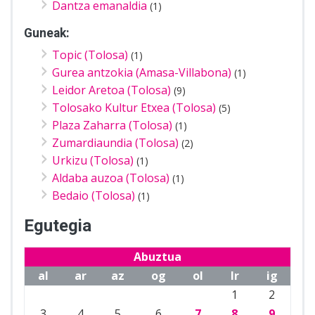
Dantza emanaldia
(1)
Guneak:
Topic (Tolosa)
(1)
Gurea antzokia (Amasa-Villabona)
(1)
Leidor Aretoa (Tolosa)
(9)
Tolosako Kultur Etxea (Tolosa)
(5)
Plaza Zaharra (Tolosa)
(1)
Zumardiaundia (Tolosa)
(2)
Urkizu (Tolosa)
(1)
Aldaba auzoa (Tolosa)
(1)
Bedaio (Tolosa)
(1)
Egutegia
Abuztua
al
ar
az
og
ol
lr
ig
1
2
3
4
5
6
7
8
9