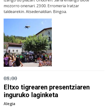
mozorro onenari. 23:00. Erromeria Iratzar
taldearekin. Atsedenaldian. Bingoa.
08:00
Eltxo tigrearen presentziaren
inguruko laginketa
Alegia