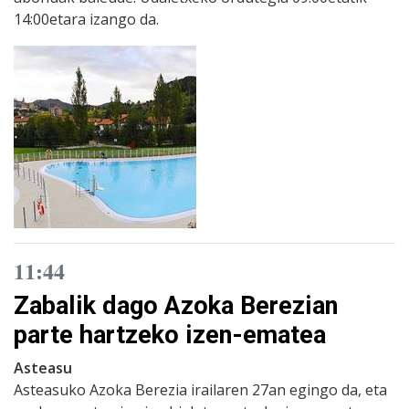
14:00etara izango da.
11:44
Zabalik dago Azoka Berezian
parte hartzeko izen-ematea
Asteasu
Asteasuko Azoka Berezia irailaren 27an egingo da, eta