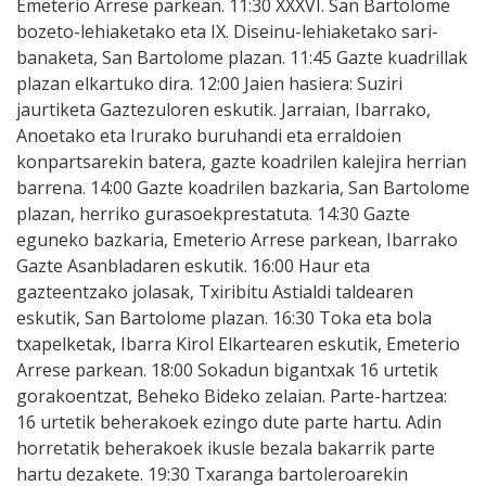
Emeterio Arrese parkean. 11:30 XXXVI. San Bartolome
bozeto-lehiaketako eta IX. Diseinu-lehiaketako sari-
banaketa, San Bartolome plazan. 11:45 Gazte kuadrillak
plazan elkartuko dira. 12:00 Jaien hasiera: Suziri
jaurtiketa Gaztezuloren eskutik. Jarraian, Ibarrako,
Anoetako eta Irurako buruhandi eta erraldoien
konpartsarekin batera, gazte koadrilen kalejira herrian
barrena. 14:00 Gazte koadrilen bazkaria, San Bartolome
plazan, herriko gurasoekprestatuta. 14:30 Gazte
eguneko bazkaria, Emeterio Arrese parkean, Ibarrako
Gazte Asanbladaren eskutik. 16:00 Haur eta
gazteentzako jolasak, Txiribitu Astialdi taldearen
eskutik, San Bartolome plazan. 16:30 Toka eta bola
txapelketak, Ibarra Kirol Elkartearen eskutik, Emeterio
Arrese parkean. 18:00 Sokadun bigantxak 16 urtetik
gorakoentzat, Beheko Bideko zelaian. Parte-hartzea:
16 urtetik beherakoek ezingo dute parte hartu. Adin
horretatik beherakoek ikusle bezala bakarrik parte
hartu dezakete. 19:30 Txaranga bartoleroarekin