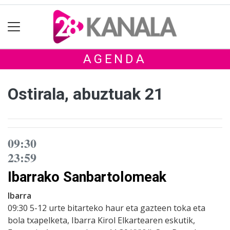
AGENDA
Ostirala, abuztuak 21
09:30
23:59
Ibarrako Sanbartolomeak
Ibarra
09:30 5-12 urte bitarteko haur eta gazteen toka eta
bola txapelketa, Ibarra Kirol Elkartearen eskutik,