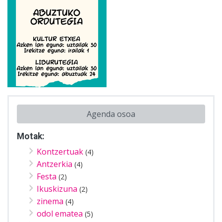
Agenda osoa
Motak:
Kontzertuak
(4)
Antzerkia
(4)
Festa
(2)
Ikuskizuna
(2)
zinema
(4)
odol ematea
(5)