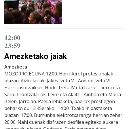
12:00
23:59
Amezketako jaiak
Amezketa
MOZORRO EGUNA 12:00. Herri-kirol profesionalak
plazan. Aizkolariak: Jakes Izeta V - Andoni Izeta VI.
Harri-jasotzaileak: Hodei Izeta IV eta Izaro - Lierni eta
Sara. Trontzalariak: Leire eta Alaitz - Ainhoa eta Maria
Belen. Jarraian. Paella lehiaketa, paellak prest egon
beharko du 13:45erako. 14:00. Txakolin dastaketa
plazan. 17:00. Burrunba elektrotxaranga herrian zehar.
20:00. Nahi duenak disfrazen desfilea egiteko aukera
izango du plazan. Ondoren. Saria emango diote