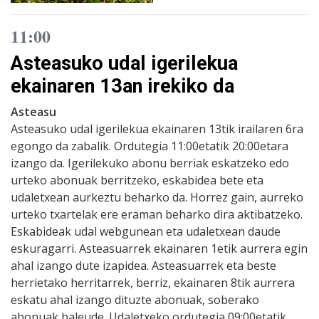
11:00
Asteasuko udal igerilekua
ekainaren 13an irekiko da
Asteasu
Asteasuko udal igerilekua ekainaren 13tik irailaren 6ra
egongo da zabalik. Ordutegia 11:00etatik 20:00etara
izango da. Igerilekuko abonu berriak eskatzeko edo
urteko abonuak berritzeko, eskabidea bete eta
udaletxean aurkeztu beharko da. Horrez gain, aurreko
urteko txartelak ere eraman beharko dira aktibatzeko.
Eskabideak udal webgunean eta udaletxean daude
eskuragarri. Asteasuarrek ekainaren 1etik aurrera egin
ahal izango dute izapidea. Asteasuarrek eta beste
herrietako herritarrek, berriz, ekainaren 8tik aurrera
eskatu ahal izango dituzte abonuak, soberako
abonuak baleude. Udaletxeko ordutegia 09:00etatik