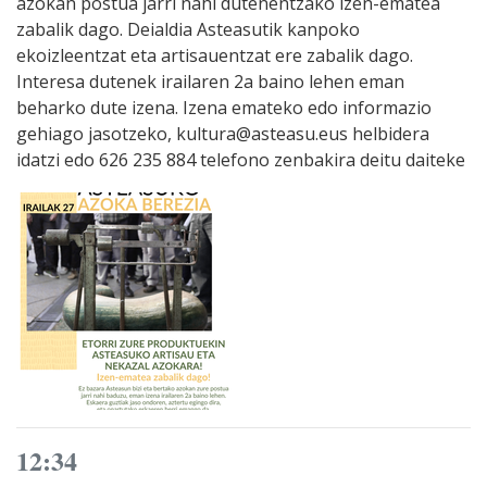
azokan postua jarri nahi dutenentzako izen-ematea
zabalik dago. Deialdia Asteasutik kanpoko
ekoizleentzat eta artisauentzat ere zabalik dago.
Interesa dutenek irailaren 2a baino lehen eman
beharko dute izena. Izena emateko edo informazio
gehiago jasotzeko, kultura@asteasu.eus helbidera
idatzi edo 626 235 884 telefono zenbakira deitu daiteke
12:34