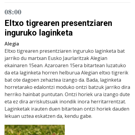
08:00
Eltxo tigrearen presentziaren
inguruko laginketa
Alegia
Eltxo tigrearen presentziaren inguruko laginketa bat
jarriko du martxan Eusko Jaurlaritzak Alegian
ekainaren 15ean. Azaroaren 15era bitartean luzatuko
da eta laginketa horren helburua Alegian eltxo tigrerik
bat ote dagoen zehaztea izango da. Bada, laginketa
horretarako edalontzi moduko ontzi batzuk jarriko dira
herriko hainbat puntutan. Ontzi horiek ura izango dute
eta ez dira arriskutsuak inondik inora herritarrentzat.
Laginketak irauten duen bitartean ontzi horiek dauden
lekuan uztea eskatzen da, kendu gabe.