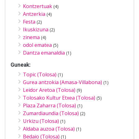
Kontzertuak
(4)
Antzerkia
(4)
Festa
(2)
Ikuskizuna
(2)
zinema
(4)
odol ematea
(5)
Dantza emanaldia
(1)
Guneak:
Topic (Tolosa)
(1)
Gurea antzokia (Amasa-Villabona)
(1)
Leidor Aretoa (Tolosa)
(9)
Tolosako Kultur Etxea (Tolosa)
(5)
Plaza Zaharra (Tolosa)
(1)
Zumardiaundia (Tolosa)
(2)
Urkizu (Tolosa)
(1)
Aldaba auzoa (Tolosa)
(1)
Bedaio (Tolosa)
(1)