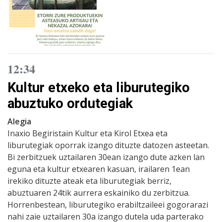
12:34
Kultur etxeko eta liburutegiko
abuztuko ordutegiak
Alegia
Inaxio Begiristain Kultur eta Kirol Etxea eta
liburutegiak oporrak izango dituzte datozen asteetan.
Bi zerbitzuek uztailaren 30ean izango dute azken lan
eguna eta kultur etxearen kasuan, irailaren 1ean
irekiko dituzte ateak eta liburutegiak berriz,
abuztuaren 24tik aurrera eskainiko du zerbitzua.
Horrenbestean, liburutegiko erabiltzaileei gogorarazi
nahi zaie uztailaren 30a izango dutela uda parterako