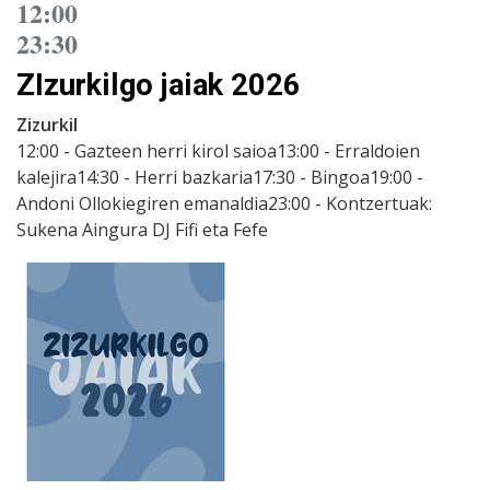
12:00
23:30
ZIzurkilgo jaiak 2026
Zizurkil
12:00 - Gazteen herri kirol saioa13:00 - Erraldoien
kalejira14:30 - Herri bazkaria17:30 - Bingoa19:00 -
Andoni Ollokiegiren emanaldia23:00 - Kontzertuak:
Sukena Aingura DJ Fifi eta Fefe