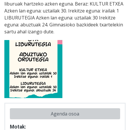
liburuak hartzeko azken eguna. Beraz: KULTUR ETXEA
Azken lan eguna: uztailak 30. Irekitze eguna: irailak 1
LIBURUTEGIA Azken lan eguna: uztailak 30 Irekitze
eguna: abuztuak 24. Gimnasioko bazkideek txartelekin
sartu ahal izango dute.
Agenda osoa
Motak: