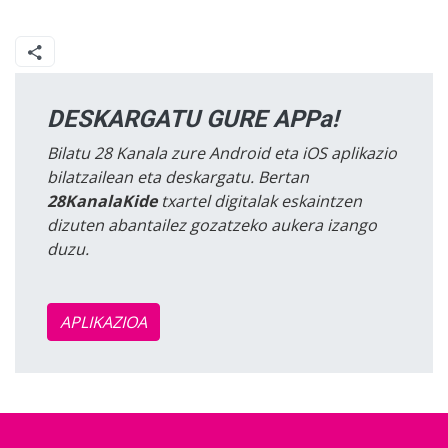
DESKARGATU GURE APPa!
Bilatu 28 Kanala zure Android eta iOS aplikazio
bilatzailean eta deskargatu. Bertan
28KanalaKide
txartel digitalak eskaintzen
dizuten abantailez gozatzeko aukera izango
duzu.
APLIKAZIOA