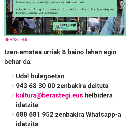
BERASTEGI
Izen-ematea urriak 8 baino lehen egin
behar da:
Udal bulegoetan
943 68 30 00 zenbakira deituta
kultura@berastegi.eus
helbidera
idatzita
688 681 952 zenbakira Whatsapp-a
idatzita