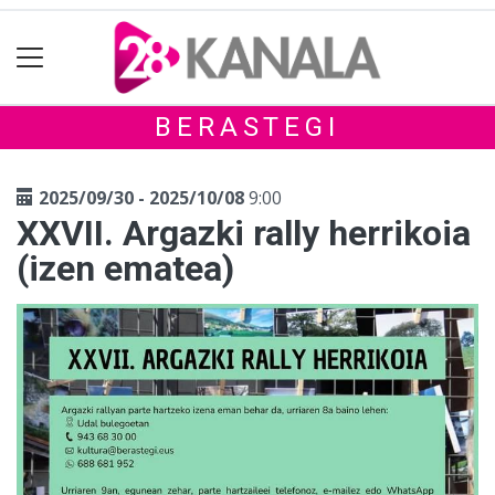
BERASTEGI
2025/09/30 - 2025/10/08
9:00
XXVII. Argazki rally herrikoia
(izen ematea)