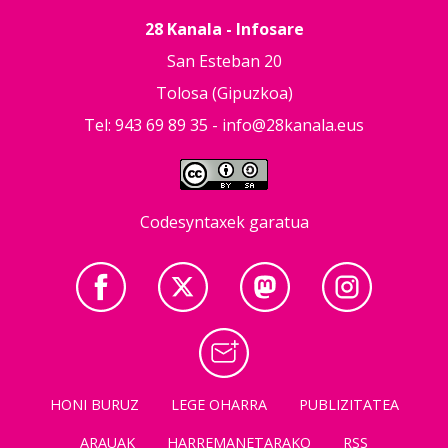
28 Kanala - Infosare
San Esteban 20
Tolosa (Gipuzkoa)
Tel: 943 69 89 35 -
info@28kanala.eus
Codesyntaxek garatua
HONI BURUZ
LEGE OHARRA
PUBLIZITATEA
ARAUAK
HARREMANETARAKO
RSS