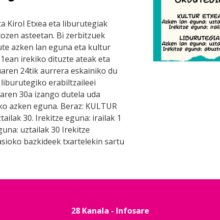
ta Kirol Etxea eta liburutegiak
ozen asteetan. Bi zerbitzuek
ute azken lan eguna eta kultur
 1ean irekiko dituzte ateak eta
uaren 24tik aurrera eskainiko du
liburutegiko erabiltzaileei
laren 30a izango dutela uda
eko azken eguna. Beraz: KULTUR
ilak 30. Irekitze eguna: irailak 1
na: uztailak 30 Irekitze
sioko bazkideek txartelekin sartu
28 Kanala - Infosare