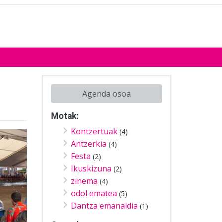
Agenda osoa
Motak:
Kontzertuak
(4)
Antzerkia
(4)
Festa
(2)
Ikuskizuna
(2)
zinema
(4)
odol ematea
(5)
Dantza emanaldia
(1)