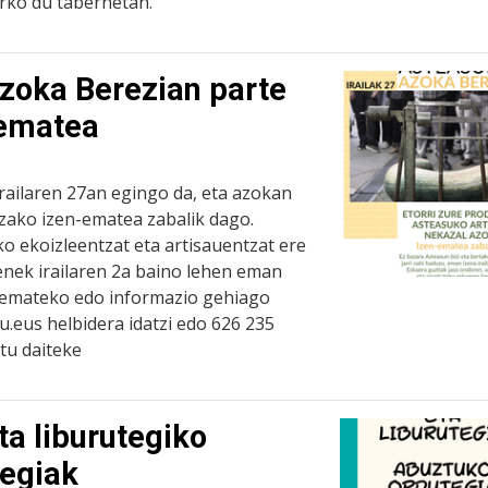
rko du tabernetan.
zoka Berezian parte
-ematea
railaren 27an egingo da, eta azokan
tzako izen-ematea zabalik dago.
o ekoizleentzat eta artisauentzat ere
enek irailaren 2a baino lehen eman
a emateko edo informazio gehiago
.eus helbidera idatzi edo 626 235
tu daiteke
ta liburutegiko
tegiak