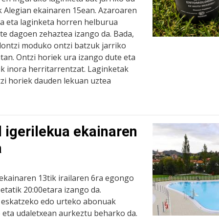
k Alegian ekainaren 15ean. Azaroaren
da eta laginketa horren helburua
 ote dagoen zehaztea izango da. Bada,
lontzi moduko ontzi batzuk jarriko
tan. Ontzi horiek ura izango dute eta
ik inora herritarrentzat. Laginketak
tzi horiek dauden lekuan uztea
 igerilekua ekainaren
a
ekainaren 13tik irailaren 6ra egongo
0etatik 20:00etara izango da.
k eskatzeko edo urteko abonuak
e eta udaletxean aurkeztu beharko da.