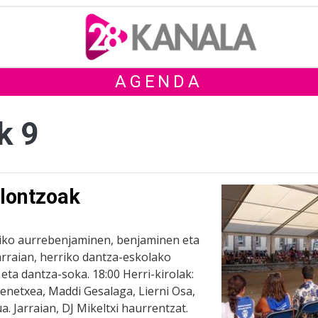
AGENDA
k 9
lontzoak
rriko aurrebenjaminen, benjaminen eta
Jarraian, herriko dantza-eskolako
ta dantza-soka. 18:00 Herri-kirolak:
enetxea, Maddi Gesalaga, Lierni Osa,
a. Jarraian, DJ Mikeltxi haurrentzat.