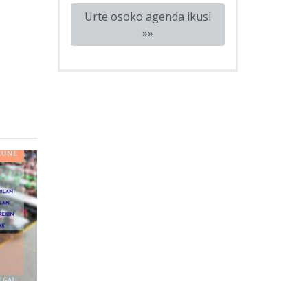
Urte osoko agenda ikusi
»»