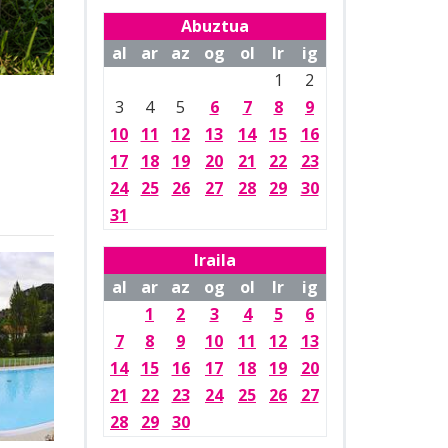
Abuztua
al
ar
az
og
ol
lr
ig
1
2
3
4
5
6
7
8
9
10
11
12
13
14
15
16
17
18
19
20
21
22
23
24
25
26
27
28
29
30
31
Iraila
al
ar
az
og
ol
lr
ig
1
2
3
4
5
6
7
8
9
10
11
12
13
14
15
16
17
18
19
20
21
22
23
24
25
26
27
28
29
30