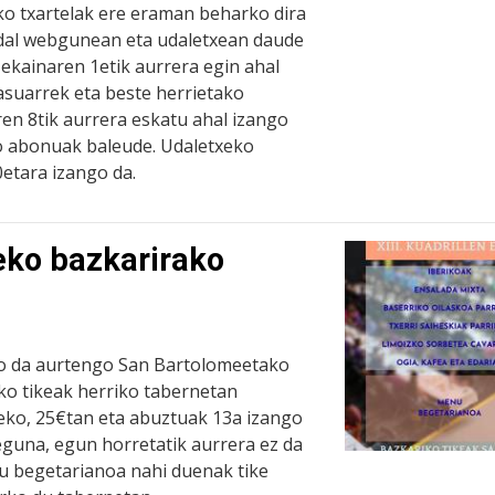
ko txartelak ere eraman beharko dira
udal webgunean eta udaletxean daude
ekainaren 1etik aurrera egin ahal
asuarrek eta beste herrietako
aren 8tik aurrera eskatu ahal izango
o abonuak baleude. Udaletxeko
0etara izango da.
eko bazkarirako
o da aurtengo San Bartolomeetako
ako tikeak herriko tabernetan
eko, 25€tan eta abuztuak 13a izango
eguna, egun horretatik aurrera ez da
u begetarianoa nahi duenak tike