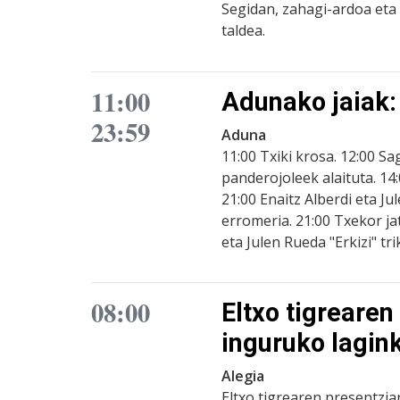
Segidan, zahagi-ardoa eta 
taldea.
11:00
Adunako jaiak:
23:59
Aduna
11:00 Txiki krosa. 12:00 Sa
panderojoleek alaituta. 14
21:00 Enaitz Alberdi eta Jul
erromeria. 21:00 Txekor jat
eta Julen Rueda "Erkizi" tri
08:00
Eltxo tigrearen
inguruko lagin
Alegia
Eltxo tigrearen presentzia