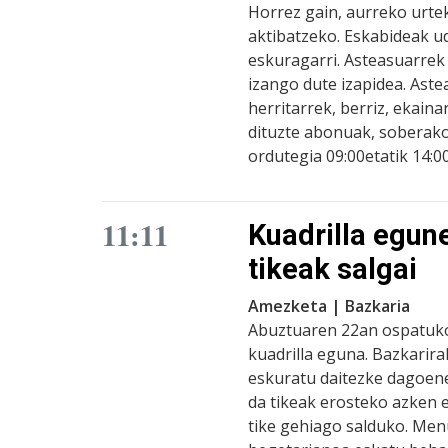
Horrez gain, aurreko urte
aktibatzeko. Eskabideak 
eskuragarri. Asteasuarrek 
izango dute izapidea. Aste
herritarrek, berriz, ekain
dituzte abonuak, soberak
ordutegia 09:00etatik 14:0
11:11
Kuadrilla egun
tikeak salgai
Amezketa | Bazkaria
Abuztuaren 22an ospatuk
kuadrilla eguna. Bazkarir
eskuratu daitezke dagoen
da tikeak erosteko azken 
tike gehiago salduko. Men