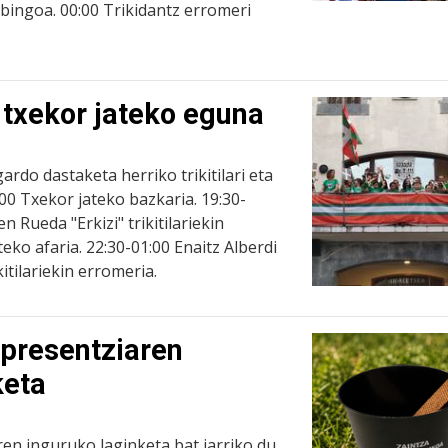
bingoa. 00:00 Trikidantz erromeri
 txekor jateko eguna
gardo dastaketa herriko trikitilari eta
:00 Txekor jateko bazkaria. 19:30-
en Rueda "Erkizi" trikitilariekin
eko afaria. 22:30-01:00 Enaitz Alberdi
kitilariekin erromeria.
 presentziaren
keta
ren inguruko laginketa bat jarriko du