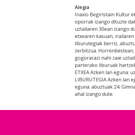
Alegia
Inaxio Begiristain Kultur e
oporrak izango dituzte dat
uztailaren 30ean izango d
etxearen kasuan, irailaren
liburutegiak berriz, abuzt
zerbitzua. Horrenbestean, 
gogorarazi nahi zaie uztai
parterako liburuak hartz
ETXEA Azken lan eguna: uzta
LIBURUTEGIA Azken lan egu
eguna: abuztuak 24. Gimna
ahal izango dute.