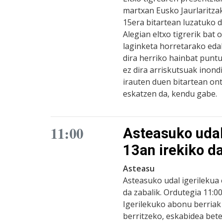
martxan Eusko Jaurlaritza
15era bitartean luzatuko 
Alegian eltxo tigrerik bat
laginketa horretarako eda
dira herriko hainbat puntu
ez dira arriskutsuak inond
irauten duen bitartean on
eskatzen da, kendu gabe.
11:00
Asteasuko udal
13an irekiko d
Asteasu
Asteasuko udal igerilekua 
da zabalik. Ordutegia 11:0
Igerilekuko abonu berria
berritzeko, eskabidea bet