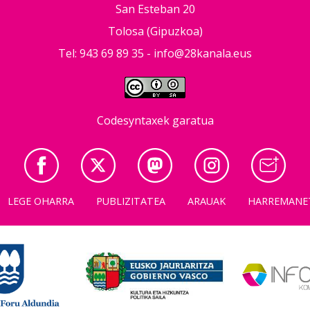
San Esteban 20
Tolosa (Gipuzkoa)
Tel: 943 69 89 35 -
info@28kanala.eus
Codesyntaxek garatua
LEGE OHARRA
PUBLIZITATEA
ARAUAK
HARREMANE