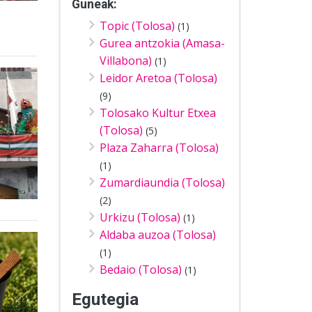
Guneak:
Topic (Tolosa)
(1)
Gurea antzokia (Amasa-
Villabona)
(1)
Leidor Aretoa (Tolosa)
(9)
Tolosako Kultur Etxea
(Tolosa)
(5)
Plaza Zaharra (Tolosa)
(1)
Zumardiaundia (Tolosa)
(2)
Urkizu (Tolosa)
(1)
Aldaba auzoa (Tolosa)
(1)
Bedaio (Tolosa)
(1)
Egutegia