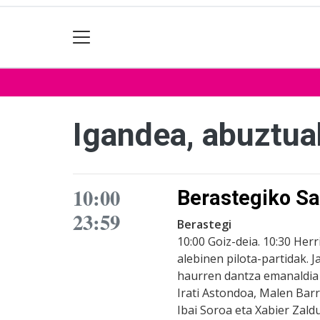
Igandea, abuztua
10:00
Berastegiko Sa
23:59
Berastegi
10:00 Goiz-deia. 10:30 He
alebinen pilota-partidak. 
haurren dantza emanaldia e
Irati Astondoa, Malen Barr
Ibai Soroa eta Xabier Zaldu