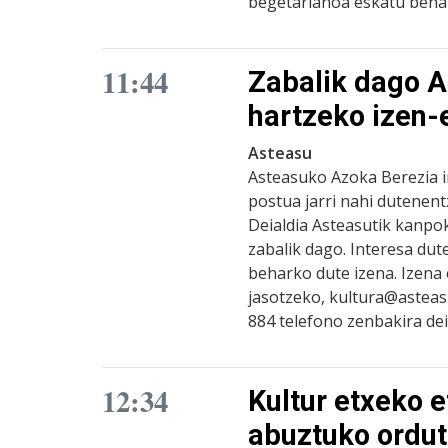
begetarianoa eskatu beha
11:44
Zabalik dago A
hartzeko izen
Asteasu
Asteasuko Azoka Berezia i
postua jarri nahi dutenen
Deialdia Asteasutik kanpok
zabalik dago. Interesa dut
beharko dute izena. Izen
jasotzeko, kultura@asteasu
884 telefono zenbakira dei
12:34
Kultur etxeko e
abuztuko ordu