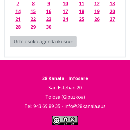
7
8
9
10
11
12
13
14
15
16
17
18
19
20
21
22
23
24
25
26
27
28
29
30
Urte osoko agenda ikusi »»
28 Kanala - Infosare
San Esteban 20
Tolosa (Gipuzkoa)
Tel: 943 69 89 35 -
info@28kanala.eus