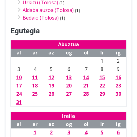
Urkizu (Tolosa)
(1)
Aldaba auzoa (Tolosa)
(1)
Bedaio (Tolosa)
(1)
Egutegia
Abuztua
al
ar
az
og
ol
lr
ig
1
2
3
4
5
6
7
8
9
10
11
12
13
14
15
16
17
18
19
20
21
22
23
24
25
26
27
28
29
30
31
Iraila
al
ar
az
og
ol
lr
ig
1
2
3
4
5
6