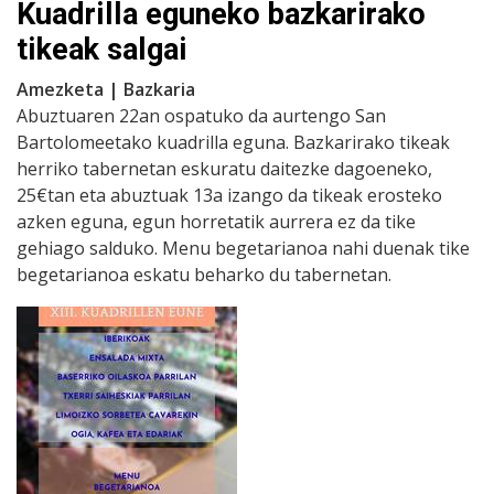
Kuadrilla eguneko bazkarirako
tikeak salgai
Amezketa | Bazkaria
Abuztuaren 22an ospatuko da aurtengo San
Bartolomeetako kuadrilla eguna. Bazkarirako tikeak
herriko tabernetan eskuratu daitezke dagoeneko,
25€tan eta abuztuak 13a izango da tikeak erosteko
azken eguna, egun horretatik aurrera ez da tike
gehiago salduko. Menu begetarianoa nahi duenak tike
begetarianoa eskatu beharko du tabernetan.