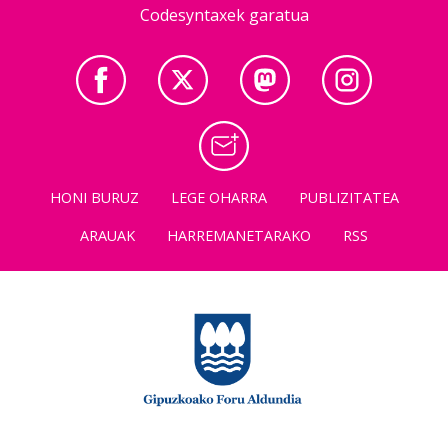
Codesyntaxek garatua
HONI BURUZ
LEGE OHARRA
PUBLIZITATEA
ARAUAK
HARREMANETARAKO
RSS