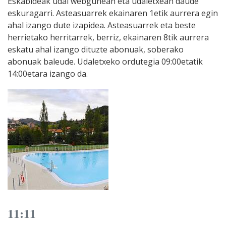
Eskabideak udal webgunean eta udaletxean daude
eskuragarri. Asteasuarrek ekainaren 1etik aurrera egin
ahal izango dute izapidea. Asteasuarrek eta beste
herrietako herritarrek, berriz, ekainaren 8tik aurrera
eskatu ahal izango dituzte abonuak, soberako
abonuak baleude. Udaletxeko ordutegia 09:00etatik
14:00etara izango da.
11:11