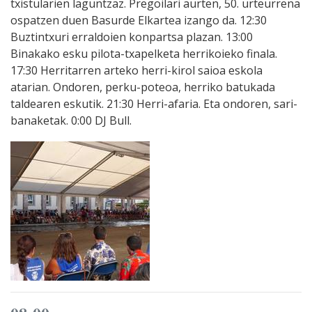
txistularien laguntzaz. Pregoilari aurten, 50. urteurrena
ospatzen duen Basurde Elkartea izango da. 12:30
Buztintxuri erraldoien konpartsa plazan. 13:00
Binakako esku pilota-txapelketa herrikoieko finala.
17:30 Herritarren arteko herri-kirol saioa eskola
atarian. Ondoren, perku-poteoa, herriko batukada
taldearen eskutik. 21:30 Herri-afaria. Eta ondoren, sari-
banaketak. 0:00 DJ Bull.