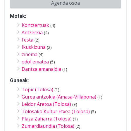
Agenda osoa
Motak:
Kontzertuak
(4)
Antzerkia
(4)
Festa
(2)
Ikuskizuna
(2)
zinema
(4)
odol ematea
(5)
Dantza emanaldia
(1)
Guneak:
Topic (Tolosa)
(1)
Gurea antzokia (Amasa-Villabona)
(1)
Leidor Aretoa (Tolosa)
(9)
Tolosako Kultur Etxea (Tolosa)
(5)
Plaza Zaharra (Tolosa)
(1)
Zumardiaundia (Tolosa)
(2)