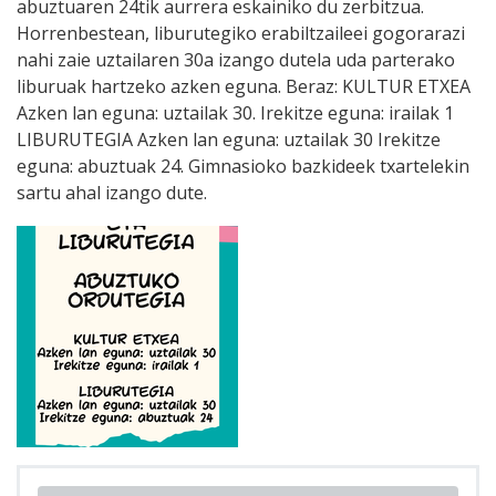
abuztuaren 24tik aurrera eskainiko du zerbitzua.
Horrenbestean, liburutegiko erabiltzaileei gogorarazi
nahi zaie uztailaren 30a izango dutela uda parterako
liburuak hartzeko azken eguna. Beraz: KULTUR ETXEA
Azken lan eguna: uztailak 30. Irekitze eguna: irailak 1
LIBURUTEGIA Azken lan eguna: uztailak 30 Irekitze
eguna: abuztuak 24. Gimnasioko bazkideek txartelekin
sartu ahal izango dute.