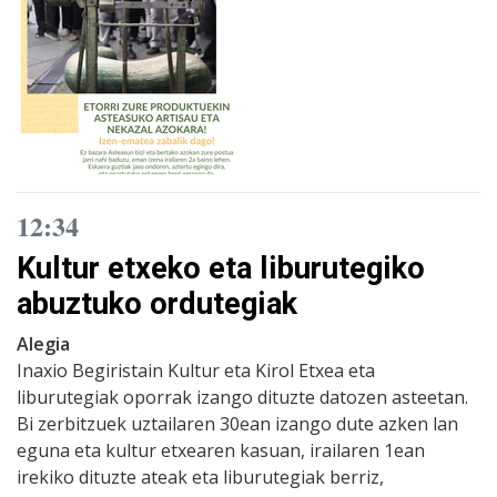
12:34
Kultur etxeko eta liburutegiko
abuztuko ordutegiak
Alegia
Inaxio Begiristain Kultur eta Kirol Etxea eta
liburutegiak oporrak izango dituzte datozen asteetan.
Bi zerbitzuek uztailaren 30ean izango dute azken lan
eguna eta kultur etxearen kasuan, irailaren 1ean
irekiko dituzte ateak eta liburutegiak berriz,