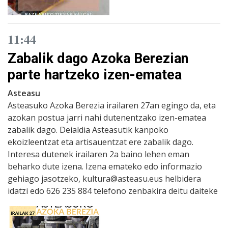
11:44
Zabalik dago Azoka Berezian
parte hartzeko izen-ematea
Asteasu
Asteasuko Azoka Berezia irailaren 27an egingo da, eta
azokan postua jarri nahi dutenentzako izen-ematea
zabalik dago. Deialdia Asteasutik kanpoko
ekoizleentzat eta artisauentzat ere zabalik dago.
Interesa dutenek irailaren 2a baino lehen eman
beharko dute izena. Izena emateko edo informazio
gehiago jasotzeko, kultura@asteasu.eus helbidera
idatzi edo 626 235 884 telefono zenbakira deitu daiteke