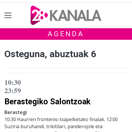
AGENDA
Osteguna, abuztuak 6
10:30
23:59
Berastegiko Salontzoak
Berastegi
10:30 Haurren frontenis-txapelketako finalak. 12:00
Suziria buruhandi, trikitilari, panderojole eta