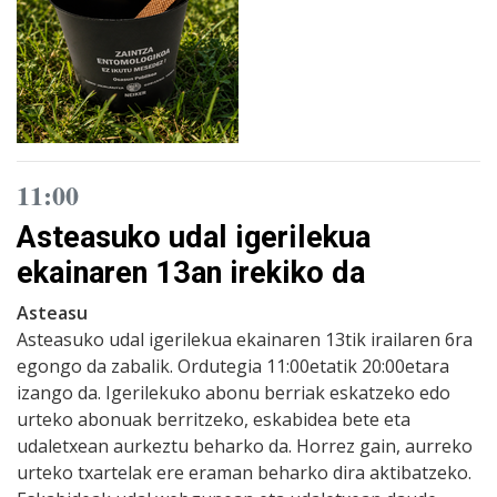
11:00
Asteasuko udal igerilekua
ekainaren 13an irekiko da
Asteasu
Asteasuko udal igerilekua ekainaren 13tik irailaren 6ra
egongo da zabalik. Ordutegia 11:00etatik 20:00etara
izango da. Igerilekuko abonu berriak eskatzeko edo
urteko abonuak berritzeko, eskabidea bete eta
udaletxean aurkeztu beharko da. Horrez gain, aurreko
urteko txartelak ere eraman beharko dira aktibatzeko.