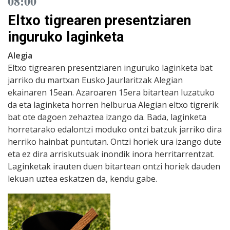
08:00
Eltxo tigrearen presentziaren
inguruko laginketa
Alegia
Eltxo tigrearen presentziaren inguruko laginketa bat
jarriko du martxan Eusko Jaurlaritzak Alegian
ekainaren 15ean. Azaroaren 15era bitartean luzatuko
da eta laginketa horren helburua Alegian eltxo tigrerik
bat ote dagoen zehaztea izango da. Bada, laginketa
horretarako edalontzi moduko ontzi batzuk jarriko dira
herriko hainbat puntutan. Ontzi horiek ura izango dute
eta ez dira arriskutsuak inondik inora herritarrentzat.
Laginketak irauten duen bitartean ontzi horiek dauden
lekuan uztea eskatzen da, kendu gabe.