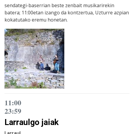
sendategi-baserrian beste zenbait musikarirekin
batera; 11:00etan izango da kontzertua, Uzturre azpian
kokatutako eremu honetan.
11:00
23:59
Larraulgo jaiak
Larraul