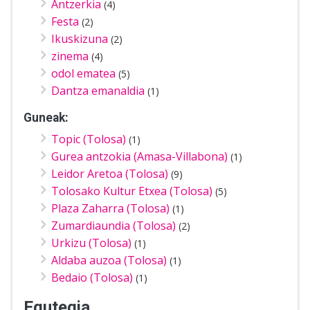
Antzerkia
(4)
Festa
(2)
Ikuskizuna
(2)
zinema
(4)
odol ematea
(5)
Dantza emanaldia
(1)
Guneak:
Topic (Tolosa)
(1)
Gurea antzokia (Amasa-Villabona)
(1)
Leidor Aretoa (Tolosa)
(9)
Tolosako Kultur Etxea (Tolosa)
(5)
Plaza Zaharra (Tolosa)
(1)
Zumardiaundia (Tolosa)
(2)
Urkizu (Tolosa)
(1)
Aldaba auzoa (Tolosa)
(1)
Bedaio (Tolosa)
(1)
Egutegia