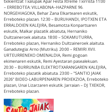
txikientzat Txalupak Apar Festa Xtreme Txirrista 11:00
– ERREBOTEA: VILLABONA–HAZPARNE 96.
NORGEHIAGOKA, Behar Zana Elkartearen eskutik,
Erreboteko plazan. 12:30 – BURUHANDI, IPOTXEN ETA
ERRALDOIEN KALEJIRA, Besamotza Konpartsaren
eskutik, Malkar plazatik abiatuta, Hernaniko
Dultzaineroek alaituta. 18:00 – SOKAMUTURRA,
Erreboteko plazan, Hernaniko Dultzaineroek alaituta.
Ganadutegia: Arno (Mutriku). 20:00 – REMIRI XVII.
URTEURRENEKO OMENALDIA, Remi gogoan
ekimenaren eskutik, Remi Ayestaran pasealekuan.
20:30 – BURRUNBA ELEKTROTXARANGAREN KALEJIRA,
Erreboteko plazatik abiatuta. 23:00 – "SANTIO JAIAK
2026" BIDEO-LABURPENAREN PROIEKZIOA, Erreboteko
plazan, Unai Lizarzaren eskutik. Jarraian – DJ TXEKOR,
Erreboteko plazan.