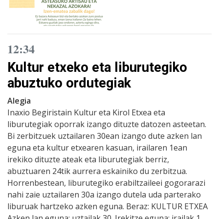
12:34
Kultur etxeko eta liburutegiko
abuztuko ordutegiak
Alegia
Inaxio Begiristain Kultur eta Kirol Etxea eta
liburutegiak oporrak izango dituzte datozen asteetan.
Bi zerbitzuek uztailaren 30ean izango dute azken lan
eguna eta kultur etxearen kasuan, irailaren 1ean
irekiko dituzte ateak eta liburutegiak berriz,
abuztuaren 24tik aurrera eskainiko du zerbitzua.
Horrenbestean, liburutegiko erabiltzaileei gogorarazi
nahi zaie uztailaren 30a izango dutela uda parterako
liburuak hartzeko azken eguna. Beraz: KULTUR ETXEA
Azken lan eguna: uztailak 30. Irekitze eguna: irailak 1