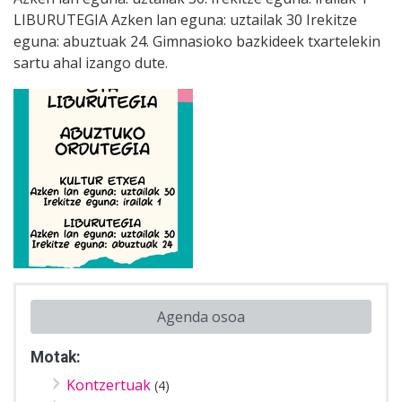
LIBURUTEGIA Azken lan eguna: uztailak 30 Irekitze
eguna: abuztuak 24. Gimnasioko bazkideek txartelekin
sartu ahal izango dute.
Agenda osoa
Motak:
Kontzertuak
(4)