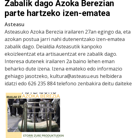
Zabalik dago Azoka Berezian
parte hartzeko izen-ematea
Asteasu
Asteasuko Azoka Berezia irailaren 27an egingo da, eta
azokan postua jarri nahi dutenentzako izen-ematea
zabalik dago. Deialdia Asteasutik kanpoko
ekoizleentzat eta artisauentzat ere zabalik dago.
Interesa dutenek irailaren 2a baino lehen eman
beharko dute izena. Izena emateko edo informazio
gehiago jasotzeko, kultura@asteasu.eus helbidera
idatzi edo 626 235 884 telefono zenbakira deitu daiteke