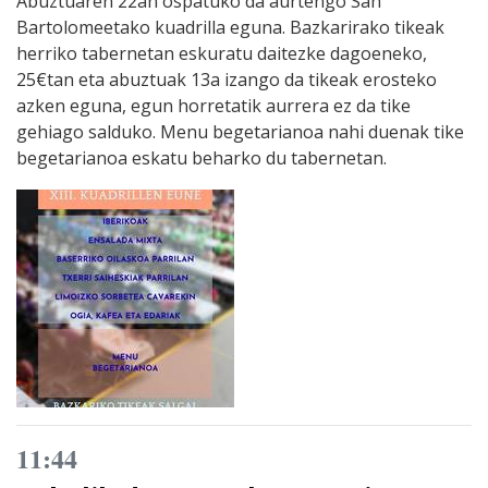
Abuztuaren 22an ospatuko da aurtengo San
Bartolomeetako kuadrilla eguna. Bazkarirako tikeak
herriko tabernetan eskuratu daitezke dagoeneko,
25€tan eta abuztuak 13a izango da tikeak erosteko
azken eguna, egun horretatik aurrera ez da tike
gehiago salduko. Menu begetarianoa nahi duenak tike
begetarianoa eskatu beharko du tabernetan.
11:44