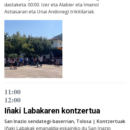
dastaketa. 00:00. Izer eta Alabier eta Imanol
Astiasaran eta Unai Andonegi trikitilariak.
11:00
12:00
Iñaki Labakaren kontzertua
San Inazio sendategi-baserrian, Tolosa | Kontzertuak
Iñaki Labakak emanaldia eskainiko du San Inazio