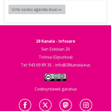
Urte osoko agenda ikusi »»
28 Kanala - Infosare
San Esteban 20
Tolosa (Gipuzkoa)
Tel: 943 69 89 35 -
info@28kanala.eus
Codesyntaxek garatua