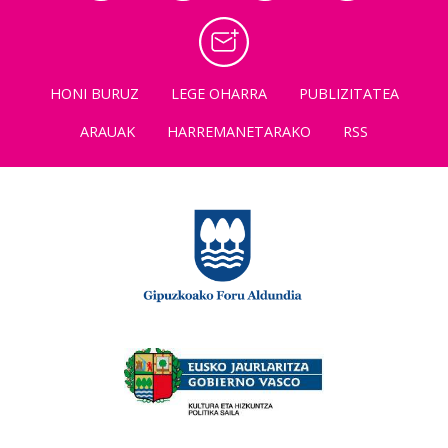
HONI BURUZ
LEGE OHARRA
PUBLIZITATEA
ARAUAK
HARREMANETARAKO
RSS