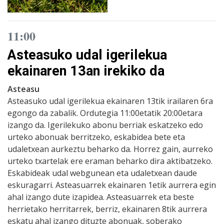
11:00
Asteasuko udal igerilekua
ekainaren 13an irekiko da
Asteasu
Asteasuko udal igerilekua ekainaren 13tik irailaren 6ra
egongo da zabalik. Ordutegia 11:00etatik 20:00etara
izango da. Igerilekuko abonu berriak eskatzeko edo
urteko abonuak berritzeko, eskabidea bete eta
udaletxean aurkeztu beharko da. Horrez gain, aurreko
urteko txartelak ere eraman beharko dira aktibatzeko.
Eskabideak udal webgunean eta udaletxean daude
eskuragarri. Asteasuarrek ekainaren 1etik aurrera egin
ahal izango dute izapidea. Asteasuarrek eta beste
herrietako herritarrek, berriz, ekainaren 8tik aurrera
eskatu ahal izango dituzte abonuak, soberako