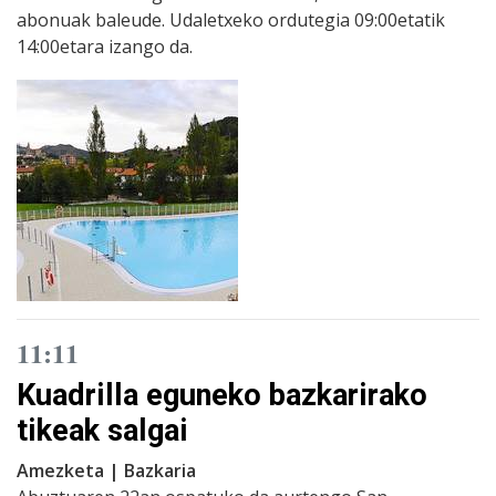
abonuak baleude. Udaletxeko ordutegia 09:00etatik
14:00etara izango da.
11:11
Kuadrilla eguneko bazkarirako
tikeak salgai
Amezketa | Bazkaria