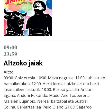
09:00
23:59
Altzoko jaiak
Altzo
09:00. Goiz eresia. 10:00. Meza nagusia. 11:00. Jubilatuen
hamaiketakoa. 12:00. Herri kirolak aizkolari eta harri-
jasotzaileen eskutik. 18:00. Bertso jaialdia. Andoni
Egaña, Andoni Rekondo, Maddi Ane Txoperena,
Maialen Lujanbio, Nerea Ibarzabal eta Sustrai
Colina. Gai-jartzailea: Pello Olano. 21:00. Sagardo