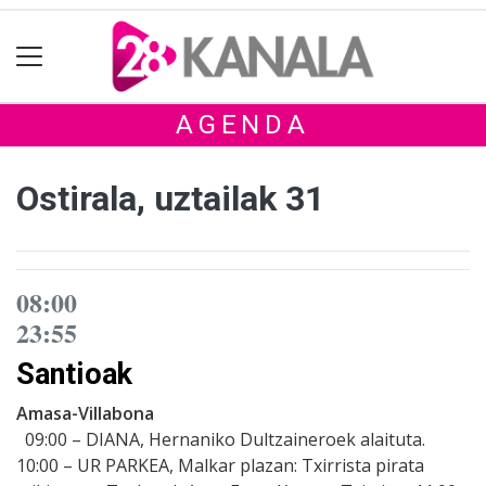
AGENDA
Ostirala, uztailak 31
08:00
23:55
Santioak
Amasa-Villabona
09:00 – DIANA, Hernaniko Dultzaineroek alaituta.
10:00 – UR PARKEA, Malkar plazan: Txirrista pirata