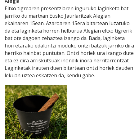
Alegia
Eltxo tigrearen presentziaren inguruko laginketa bat
jarriko du martxan Eusko Jaurlaritzak Alegian
ekainaren 15ean. Azaroaren 15era bitartean luzatuko
da eta laginketa horren helburua Alegian eltxo tigrerik
bat ote dagoen zehaztea izango da. Bada, laginketa
horretarako edalontzi moduko ontzi batzuk jarriko dira
herriko hainbat puntutan. Ontzi horiek ura izango dute
eta ez dira arriskutsuak inondik inora herritarrentzat.
Laginketak irauten duen bitartean ontzi horiek dauden
lekuan uztea eskatzen da, kendu gabe.