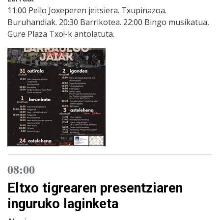
11:00 Pello Joxeperen jeitsiera. Txupinazoa.
Buruhandiak. 20:30 Barrikotea. 22:00 Bingo musikatua,
Gure Plaza Txo!-k antolatuta.
08:00
Eltxo tigrearen presentziaren
inguruko laginketa