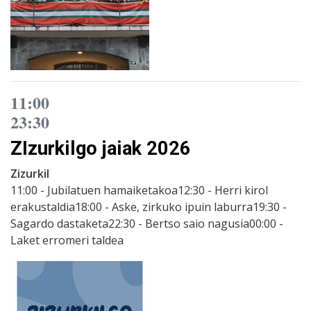
11:00
23:30
ZIzurkilgo jaiak 2026
Zizurkil
11:00 - Jubilatuen hamaiketakoa12:30 - Herri kirol
erakustaldia18:00 - Aske, zirkuko ipuin laburra19:30 -
Sagardo dastaketa22:30 - Bertso saio nagusia00:00 -
Laket erromeri taldea