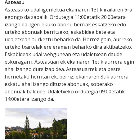
Asteasu
Asteasuko udal igerilekua ekainaren 13tik irailaren 6ra
egongo da zabalik. Ordutegia 11:00etatik 20:00etara
izango da. Igerilekuko abonu berriak eskatzeko edo
urteko abonuak berritzeko, eskabidea bete eta
udaletxean aurkeztu beharko da. Horrez gain, aurreko
urteko txartelak ere eraman beharko dira aktibatzeko.
Eskabideak udal webgunean eta udaletxean daude
eskuragarri. Asteasuarrek ekainaren 1etik aurrera egin
ahal izango dute izapidea. Asteasuarrek eta beste
herrietako herritarrek, berriz, ekainaren 8tik aurrera
eskatu ahal izango dituzte abonuak, soberako
abonuak baleude. Udaletxeko ordutegia 09:00etatik
14:00etara izango da.