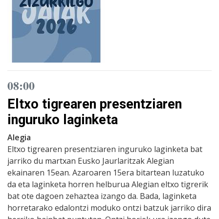
08:00
Eltxo tigrearen presentziaren
inguruko laginketa
Alegia
Eltxo tigrearen presentziaren inguruko laginketa bat
jarriko du martxan Eusko Jaurlaritzak Alegian
ekainaren 15ean. Azaroaren 15era bitartean luzatuko
da eta laginketa horren helburua Alegian eltxo tigrerik
bat ote dagoen zehaztea izango da. Bada, laginketa
horretarako edalontzi moduko ontzi batzuk jarriko dira