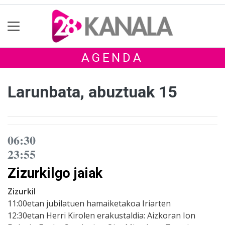
AGENDA
Larunbata, abuztuak 15
06:30
23:55
Zizurkilgo jaiak
Zizurkil
11:00etan jubilatuen hamaiketakoa Iriarten
12:30etan Herri Kirolen erakustaldia: Aizkoran Ion