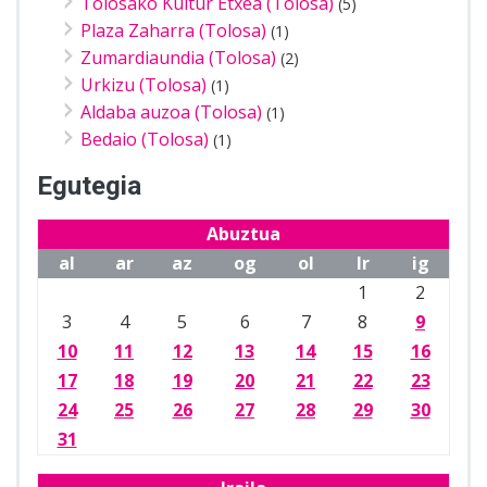
Tolosako Kultur Etxea (Tolosa)
(5)
Plaza Zaharra (Tolosa)
(1)
Zumardiaundia (Tolosa)
(2)
Urkizu (Tolosa)
(1)
Aldaba auzoa (Tolosa)
(1)
Bedaio (Tolosa)
(1)
Egutegia
Abuztua
al
ar
az
og
ol
lr
ig
1
2
3
4
5
6
7
8
9
10
11
12
13
14
15
16
17
18
19
20
21
22
23
24
25
26
27
28
29
30
31