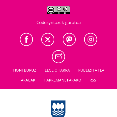
Codesyntaxek garatua
HONI BURUZ
LEGE OHARRA
PUBLIZITATEA
ARAUAK
HARREMANETARAKO
RSS