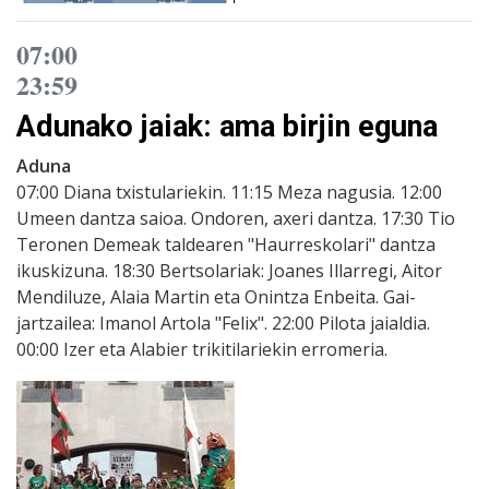
07:00
23:59
Adunako jaiak: ama birjin eguna
Aduna
07:00 Diana txistulariekin. 11:15 Meza nagusia. 12:00
Umeen dantza saioa. Ondoren, axeri dantza. 17:30 Tio
Teronen Demeak taldearen "Haurreskolari" dantza
ikuskizuna. 18:30 Bertsolariak: Joanes Illarregi, Aitor
Mendiluze, Alaia Martin eta Onintza Enbeita. Gai-
jartzailea: Imanol Artola "Felix". 22:00 Pilota jaialdia.
00:00 Izer eta Alabier trikitilariekin erromeria.