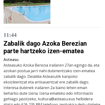
11:44
Zabalik dago Azoka Berezian
parte hartzeko izen-ematea
Asteasu
Asteasuko Azoka Berezia irailaren 27an egingo da, eta
azokan postua jarri nahi dutenentzako izen-ematea
zabalik dago. Deialdia Asteasutik kanpoko
ekoizleentzat eta artisauentzat ere zabalik dago.
Interesa dutenek irailaren 2a baino lehen eman
beharko dute izena. Izena emateko edo informazio
gehiago jasotzeko, kultura@asteasu.eus helbidera
idatzi edo 626 235 884 telefono zenbakira deitu daiteke