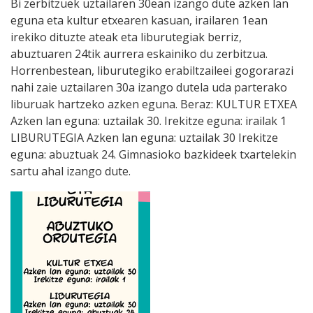
Bi zerbitzuek uztailaren 30ean izango dute azken lan
eguna eta kultur etxearen kasuan, irailaren 1ean
irekiko dituzte ateak eta liburutegiak berriz,
abuztuaren 24tik aurrera eskainiko du zerbitzua.
Horrenbestean, liburutegiko erabiltzaileei gogorarazi
nahi zaie uztailaren 30a izango dutela uda parterako
liburuak hartzeko azken eguna. Beraz: KULTUR ETXEA
Azken lan eguna: uztailak 30. Irekitze eguna: irailak 1
LIBURUTEGIA Azken lan eguna: uztailak 30 Irekitze
eguna: abuztuak 24. Gimnasioko bazkideek txartelekin
sartu ahal izango dute.