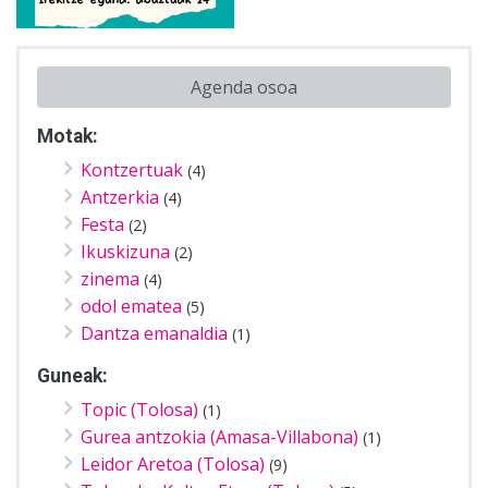
Agenda osoa
Motak:
Kontzertuak
(4)
Antzerkia
(4)
Festa
(2)
Ikuskizuna
(2)
zinema
(4)
odol ematea
(5)
Dantza emanaldia
(1)
Guneak:
Topic (Tolosa)
(1)
Gurea antzokia (Amasa-Villabona)
(1)
Leidor Aretoa (Tolosa)
(9)