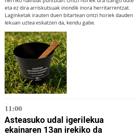
herriko hainbat puntutan. Ontzi horiek ura izango dute
eta ez dira arriskutsuak inondik inora herritarrentzat.
Laginketak irauten duen bitartean ontzi horiek dauden
lekuan uztea eskatzen da, kendu gabe.
11:00
Asteasuko udal igerilekua
ekainaren 13an irekiko da