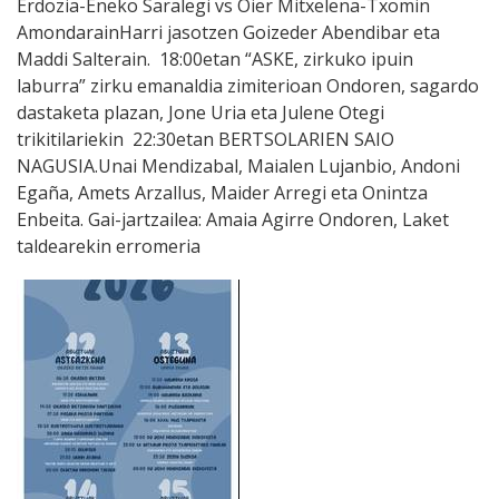
Erdozia-Eneko Saralegi vs Oier Mitxelena-Txomin
AmondarainHarri jasotzen Goizeder Abendibar eta
Maddi Salterain. 18:00etan “ASKE, zirkuko ipuin
laburra” zirku emanaldia zimiterioan Ondoren, sagardo
dastaketa plazan, Jone Uria eta Julene Otegi
trikitilariekin 22:30etan BERTSOLARIEN SAIO
NAGUSIA.Unai Mendizabal, Maialen Lujanbio, Andoni
Egaña, Amets Arzallus, Maider Arregi eta Onintza
Enbeita. Gai-jartzailea: Amaia Agirre Ondoren, Laket
taldearekin erromeria