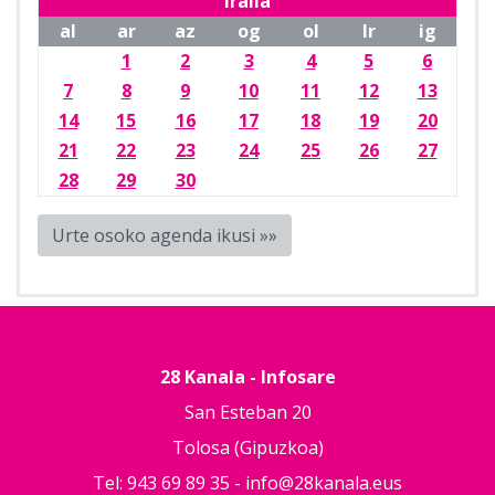
Iraila
al
ar
az
og
ol
lr
ig
1
2
3
4
5
6
7
8
9
10
11
12
13
14
15
16
17
18
19
20
21
22
23
24
25
26
27
28
29
30
Urte osoko agenda ikusi »»
28 Kanala - Infosare
San Esteban 20
Tolosa (Gipuzkoa)
Tel: 943 69 89 35 -
info@28kanala.eus