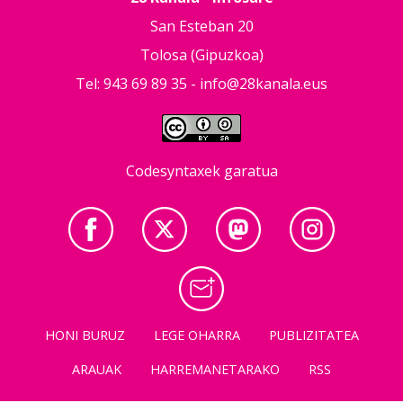
San Esteban 20
Tolosa (Gipuzkoa)
Tel: 943 69 89 35 -
info@28kanala.eus
Codesyntaxek garatua
HONI BURUZ
LEGE OHARRA
PUBLIZITATEA
ARAUAK
HARREMANETARAKO
RSS