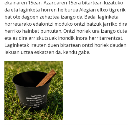
ekainaren 15ean. Azaroaren 15era bitartean luzatuko
da eta laginketa horren helburua Alegian eltxo tigrerik
bat ote dagoen zehaztea izango da. Bada, laginketa
horretarako edalontzi moduko ontzi batzuk jarriko dira
herriko hainbat puntutan. Ontzi horiek ura izango dute
eta ez dira arriskutsuak inondik inora herritarrentzat.
Laginketak irauten duen bitartean ontzi horiek dauden
lekuan uztea eskatzen da, kendu gabe.