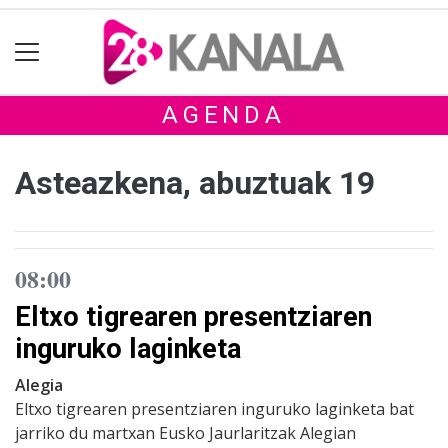
AGENDA
Asteazkena, abuztuak 19
08:00
Eltxo tigrearen presentziaren
inguruko laginketa
Alegia
Eltxo tigrearen presentziaren inguruko laginketa bat
jarriko du martxan Eusko Jaurlaritzak Alegian