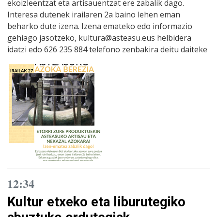
ekoizleentzat eta artisauentzat ere zabalik dago.
Interesa dutenek irailaren 2a baino lehen eman
beharko dute izena. Izena emateko edo informazio
gehiago jasotzeko, kultura@asteasu.eus helbidera
idatzi edo 626 235 884 telefono zenbakira deitu daiteke
12:34
Kultur etxeko eta liburutegiko