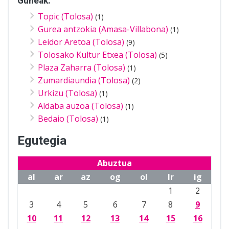
Guneak:
Topic (Tolosa)
(1)
Gurea antzokia (Amasa-Villabona)
(1)
Leidor Aretoa (Tolosa)
(9)
Tolosako Kultur Etxea (Tolosa)
(5)
Plaza Zaharra (Tolosa)
(1)
Zumardiaundia (Tolosa)
(2)
Urkizu (Tolosa)
(1)
Aldaba auzoa (Tolosa)
(1)
Bedaio (Tolosa)
(1)
Egutegia
Abuztua
al
ar
az
og
ol
lr
ig
1
2
3
4
5
6
7
8
9
10
11
12
13
14
15
16