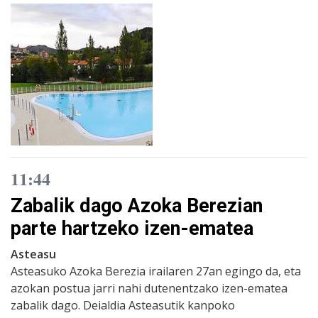
11:44
Zabalik dago Azoka Berezian
parte hartzeko izen-ematea
Asteasu
Asteasuko Azoka Berezia irailaren 27an egingo da, eta
azokan postua jarri nahi dutenentzako izen-ematea
zabalik dago. Deialdia Asteasutik kanpoko