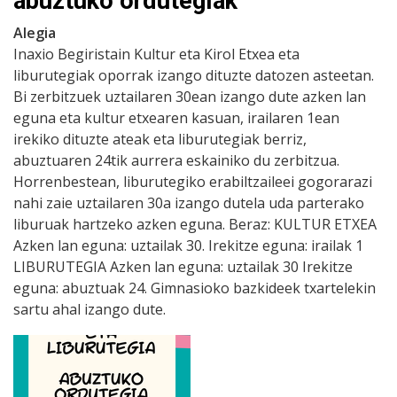
abuztuko ordutegiak
Alegia
Inaxio Begiristain Kultur eta Kirol Etxea eta
liburutegiak oporrak izango dituzte datozen asteetan.
Bi zerbitzuek uztailaren 30ean izango dute azken lan
eguna eta kultur etxearen kasuan, irailaren 1ean
irekiko dituzte ateak eta liburutegiak berriz,
abuztuaren 24tik aurrera eskainiko du zerbitzua.
Horrenbestean, liburutegiko erabiltzaileei gogorarazi
nahi zaie uztailaren 30a izango dutela uda parterako
liburuak hartzeko azken eguna. Beraz: KULTUR ETXEA
Azken lan eguna: uztailak 30. Irekitze eguna: irailak 1
LIBURUTEGIA Azken lan eguna: uztailak 30 Irekitze
eguna: abuztuak 24. Gimnasioko bazkideek txartelekin
sartu ahal izango dute.