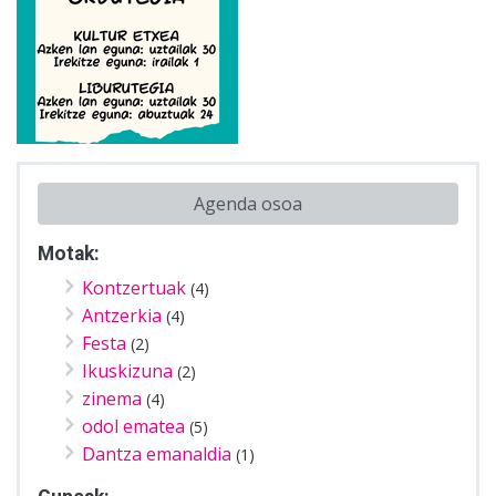
Agenda osoa
Motak:
Kontzertuak
(4)
Antzerkia
(4)
Festa
(2)
Ikuskizuna
(2)
zinema
(4)
odol ematea
(5)
Dantza emanaldia
(1)