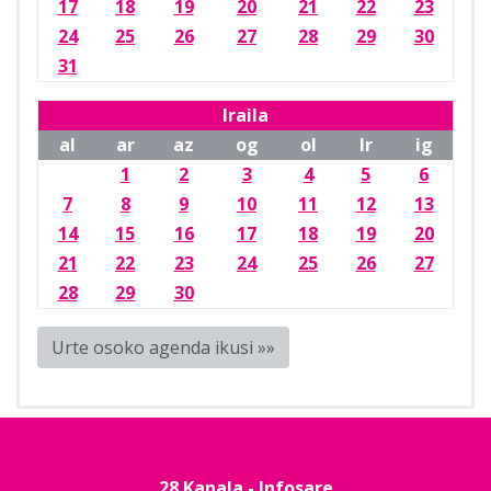
17
18
19
20
21
22
23
24
25
26
27
28
29
30
31
Iraila
al
ar
az
og
ol
lr
ig
1
2
3
4
5
6
7
8
9
10
11
12
13
14
15
16
17
18
19
20
21
22
23
24
25
26
27
28
29
30
Urte osoko agenda ikusi »»
28 Kanala - Infosare