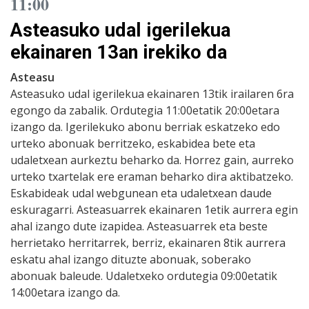
11:00
Asteasuko udal igerilekua
ekainaren 13an irekiko da
Asteasu
Asteasuko udal igerilekua ekainaren 13tik irailaren 6ra
egongo da zabalik. Ordutegia 11:00etatik 20:00etara
izango da. Igerilekuko abonu berriak eskatzeko edo
urteko abonuak berritzeko, eskabidea bete eta
udaletxean aurkeztu beharko da. Horrez gain, aurreko
urteko txartelak ere eraman beharko dira aktibatzeko.
Eskabideak udal webgunean eta udaletxean daude
eskuragarri. Asteasuarrek ekainaren 1etik aurrera egin
ahal izango dute izapidea. Asteasuarrek eta beste
herrietako herritarrek, berriz, ekainaren 8tik aurrera
eskatu ahal izango dituzte abonuak, soberako
abonuak baleude. Udaletxeko ordutegia 09:00etatik
14:00etara izango da.