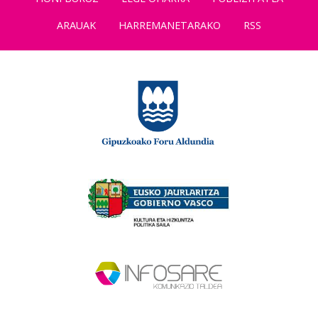
ARAUAK
HARREMANETARAKO
RSS