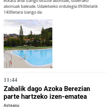
eskatu ahal izango dituzte abonuak, soberako
abonuak baleude. Udaletxeko ordutegia 09:00etatik
14:00etara izango da.
11:44
Zabalik dago Azoka Berezian
parte hartzeko izen-ematea
Asteasu