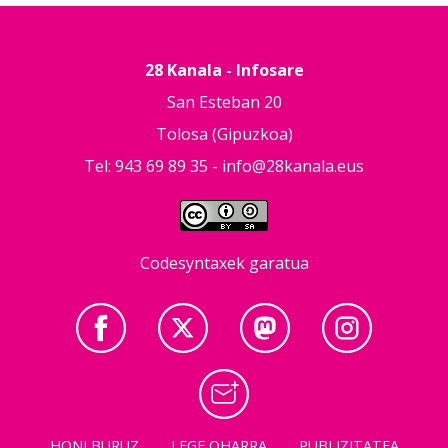
28 Kanala - Infosare
San Esteban 20
Tolosa (Gipuzkoa)
Tel: 943 69 89 35 -
info@28kanala.eus
Codesyntaxek garatua
HONI BURUZ
LEGE OHARRA
PUBLIZITATEA