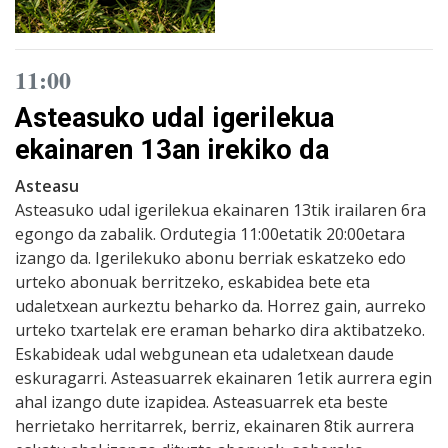
11:00
Asteasuko udal igerilekua
ekainaren 13an irekiko da
Asteasu
Asteasuko udal igerilekua ekainaren 13tik irailaren 6ra
egongo da zabalik. Ordutegia 11:00etatik 20:00etara
izango da. Igerilekuko abonu berriak eskatzeko edo
urteko abonuak berritzeko, eskabidea bete eta
udaletxean aurkeztu beharko da. Horrez gain, aurreko
urteko txartelak ere eraman beharko dira aktibatzeko.
Eskabideak udal webgunean eta udaletxean daude
eskuragarri. Asteasuarrek ekainaren 1etik aurrera egin
ahal izango dute izapidea. Asteasuarrek eta beste
herrietako herritarrek, berriz, ekainaren 8tik aurrera