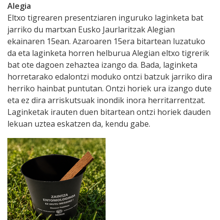
Alegia
Eltxo tigrearen presentziaren inguruko laginketa bat
jarriko du martxan Eusko Jaurlaritzak Alegian
ekainaren 15ean. Azaroaren 15era bitartean luzatuko
da eta laginketa horren helburua Alegian eltxo tigrerik
bat ote dagoen zehaztea izango da. Bada, laginketa
horretarako edalontzi moduko ontzi batzuk jarriko dira
herriko hainbat puntutan. Ontzi horiek ura izango dute
eta ez dira arriskutsuak inondik inora herritarrentzat.
Laginketak irauten duen bitartean ontzi horiek dauden
lekuan uztea eskatzen da, kendu gabe.