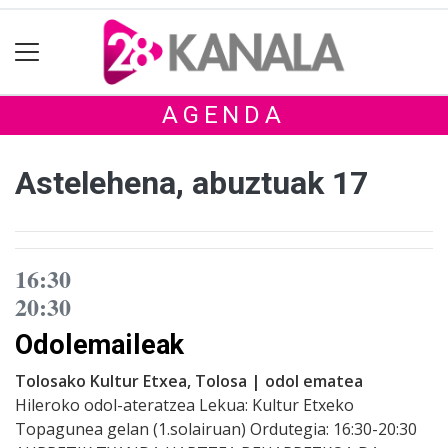
AGENDA
Astelehena, abuztuak 17
16:30
20:30
Odolemaileak
Tolosako Kultur Etxea, Tolosa | odol ematea
Hileroko odol-ateratzea Lekua: Kultur Etxeko
Topagunea gelan (1.solairuan) Ordutegia: 16:30-20:30