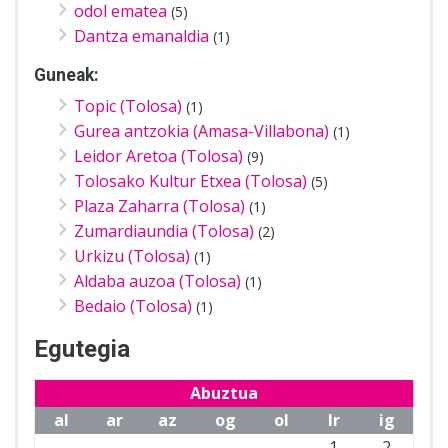
odol ematea
(5)
Dantza emanaldia
(1)
Guneak:
Topic (Tolosa)
(1)
Gurea antzokia (Amasa-Villabona)
(1)
Leidor Aretoa (Tolosa)
(9)
Tolosako Kultur Etxea (Tolosa)
(5)
Plaza Zaharra (Tolosa)
(1)
Zumardiaundia (Tolosa)
(2)
Urkizu (Tolosa)
(1)
Aldaba auzoa (Tolosa)
(1)
Bedaio (Tolosa)
(1)
Egutegia
Abuztua
al
ar
az
og
ol
lr
ig
1
2