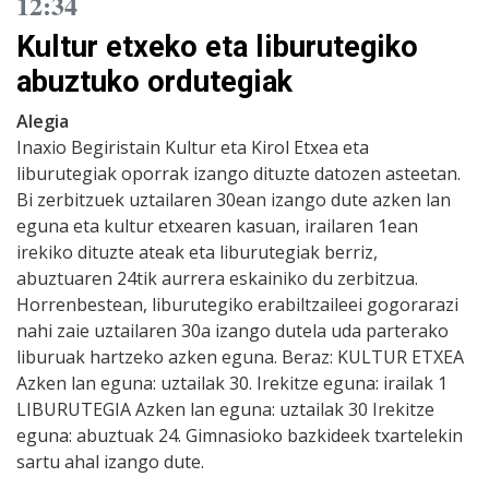
12:34
Kultur etxeko eta liburutegiko
abuztuko ordutegiak
Alegia
Inaxio Begiristain Kultur eta Kirol Etxea eta
liburutegiak oporrak izango dituzte datozen asteetan.
Bi zerbitzuek uztailaren 30ean izango dute azken lan
eguna eta kultur etxearen kasuan, irailaren 1ean
irekiko dituzte ateak eta liburutegiak berriz,
abuztuaren 24tik aurrera eskainiko du zerbitzua.
Horrenbestean, liburutegiko erabiltzaileei gogorarazi
nahi zaie uztailaren 30a izango dutela uda parterako
liburuak hartzeko azken eguna. Beraz: KULTUR ETXEA
Azken lan eguna: uztailak 30. Irekitze eguna: irailak 1
LIBURUTEGIA Azken lan eguna: uztailak 30 Irekitze
eguna: abuztuak 24. Gimnasioko bazkideek txartelekin
sartu ahal izango dute.