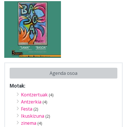
Agenda osoa
Motak:
Kontzertuak
(4)
Antzerkia
(4)
Festa
(2)
Ikuskizuna
(2)
zinema
(4)