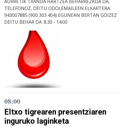
AURRETIK TXANDA HARTZEA BEHARREZKOA DA,
TELEFONOZ, DEITU ODOLEMAILEEN ELKARTERA:
943007885 (900 303 404) EGUNEAN BERTAN GOIZEZ
DEITU BEHAR DA: 8:30 - 14:00
08:00
Eltxo tigrearen presentziaren
inguruko laginketa