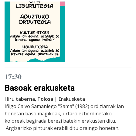
17:30
Basoak erakusketa
Hiru taberna, Tolosa | Erakusketa
Iñigo Calvo Samaniego "Sama" (1982) ordiziarrak lan
honetan baso magikoak, urtaro ezberdinetako
koloreak begirada berezi batekin erakusten ditu.
Argizarizko pinturak erabili ditu oraingo honetan.