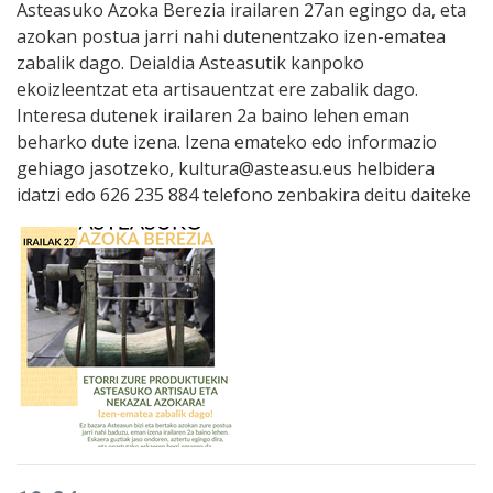
Asteasuko Azoka Berezia irailaren 27an egingo da, eta
azokan postua jarri nahi dutenentzako izen-ematea
zabalik dago. Deialdia Asteasutik kanpoko
ekoizleentzat eta artisauentzat ere zabalik dago.
Interesa dutenek irailaren 2a baino lehen eman
beharko dute izena. Izena emateko edo informazio
gehiago jasotzeko, kultura@asteasu.eus helbidera
idatzi edo 626 235 884 telefono zenbakira deitu daiteke