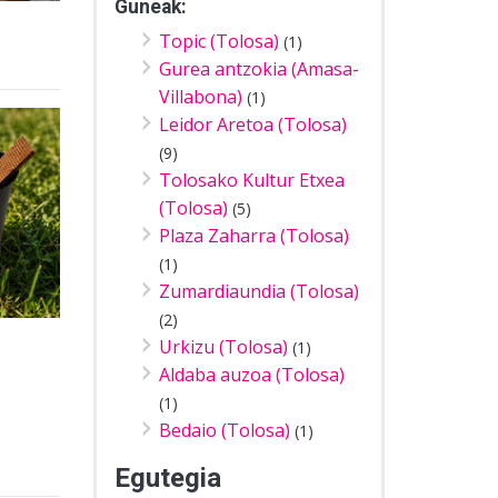
Guneak:
Topic (Tolosa)
(1)
Gurea antzokia (Amasa-
Villabona)
(1)
Leidor Aretoa (Tolosa)
(9)
Tolosako Kultur Etxea
(Tolosa)
(5)
Plaza Zaharra (Tolosa)
(1)
Zumardiaundia (Tolosa)
(2)
Urkizu (Tolosa)
(1)
Aldaba auzoa (Tolosa)
(1)
Bedaio (Tolosa)
(1)
Egutegia