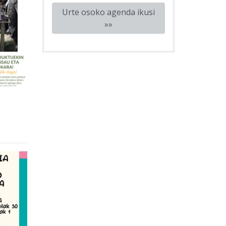
Urte osoko agenda ikusi
»»