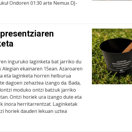
uku! Ondoren 01:30 arte Nemux DJ-
 presentziaren
keta
ren inguruko laginketa bat jarriko du
k Alegian ekainaren 15ean. Azaroaren
da eta laginketa horren helburua
 ote dagoen zehaztea izango da. Bada,
lontzi moduko ontzi batzuk jarriko
tan. Ontzi horiek ura izango dute eta
ik inora herritarrentzat. Laginketak
tzi horiek dauden lekuan uztea