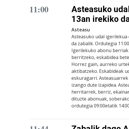
11:00
Asteasuko udal
13an irekiko d
Asteasu
Asteasuko udal igerilekua 
da zabalik. Ordutegia 11:0
Igerilekuko abonu berria
berritzeko, eskabidea bet
Horrez gain, aurreko urte
aktibatzeko. Eskabideak 
eskuragarri. Asteasuarrek 
izango dute izapidea. Aste
herritarrek, berriz, ekain
dituzte abonuak, soberak
ordutegia 09:00etatik 14:0
11:44
Zabalik dago A