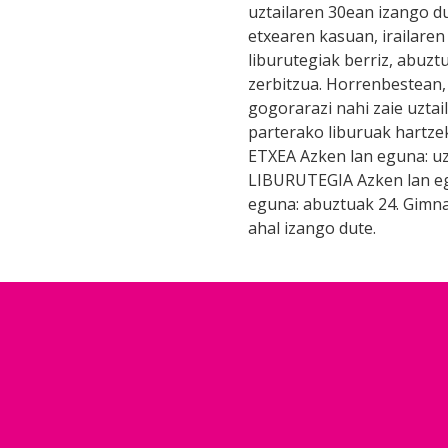
uztailaren 30ean izango d
etxearen kasuan, irailaren
liburutegiak berriz, abuzt
zerbitzua. Horrenbestean, 
gogorarazi nahi zaie uztai
parterako liburuak hartz
ETXEA Azken lan eguna: uzta
LIBURUTEGIA Azken lan egu
eguna: abuztuak 24. Gimna
ahal izango dute.