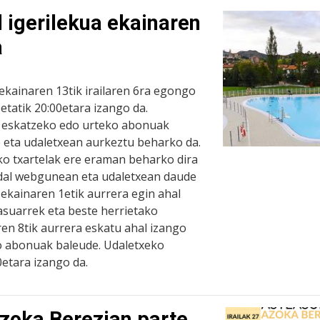
 igerilekua ekainaren
a
ekainaren 13tik irailaren 6ra egongo
0etatik 20:00etara izango da.
k eskatzeko edo urteko abonuak
e eta udaletxean aurkeztu beharko da.
ko txartelak ere eraman beharko dira
udal webgunean eta udaletxean daude
ekainaren 1etik aurrera egin ahal
asuarrek eta beste herrietako
aren 8tik aurrera eskatu ahal izango
o abonuak baleude. Udaletxeko
0etara izango da.
zoka Berezian parte