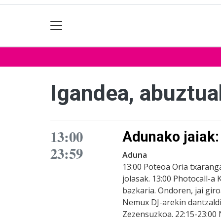
Igandea, abuztua
13:00
Adunako jaiak:
23:59
Aduna
13:00 Poteoa Oria txaranga
jolasak. 13:00 Photocall-a 
bazkaria. Ondoren, jai gir
Nemux DJ-arekin dantzaldi
Zezensuzkoa. 22:15-23:00 