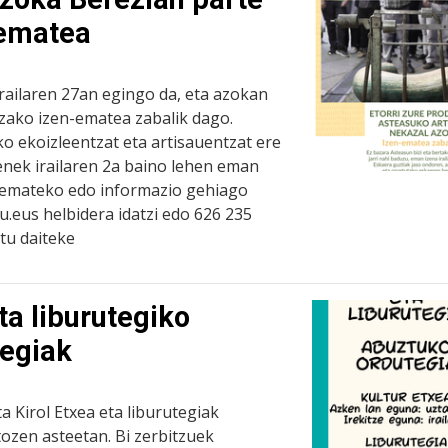
-ematea
railaren 27an egingo da, eta azokan
tzako izen-ematea zabalik dago.
o ekoizleentzat eta artisauentzat ere
enek irailaren 2a baino lehen eman
a emateko edo informazio gehiago
.eus helbidera idatzi edo 626 235
tu daiteke
ta liburutegiko
tegiak
ta Kirol Etxea eta liburutegiak
ozen asteetan. Bi zerbitzuek