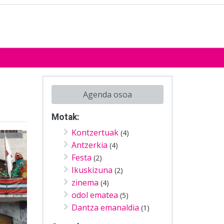
Agenda osoa
Motak:
Kontzertuak
(4)
Antzerkia
(4)
Festa
(2)
Ikuskizuna
(2)
zinema
(4)
odol ematea
(5)
Dantza emanaldia
(1)