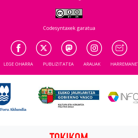
Codesyntaxek garatua
LEGE OHARRA
PUBLIZITATEA
ARAUAK
HARREMANE