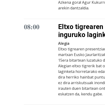
Azkena gora! Agur Kukurr
arekin dantzaldia.
08:00
Eltxo tigrearen
inguruko lagin
Alegia
Eltxo tigrearen presentzia
martxan Eusko Jaurlaritza
15era bitartean luzatuko 
Alegian eltxo tigrerik bat
laginketa horretarako eda
dira herriko hainbat puntu
ez dira arriskutsuak inond
irauten duen bitartean on
eskatzen da, kendu gabe.