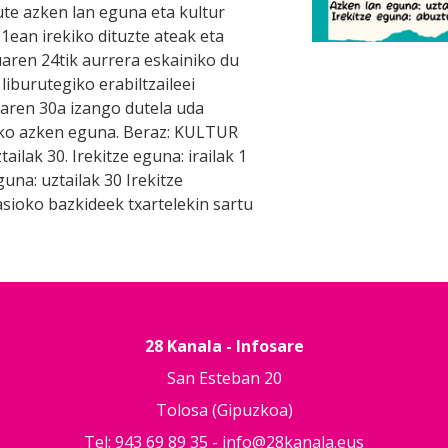
ute azken lan eguna eta kultur
 1ean irekiko dituzte ateak eta
uaren 24tik aurrera eskainiko du
liburutegiko erabiltzaileei
laren 30a izango dutela uda
eko azken eguna. Beraz: KULTUR
ilak 30. Irekitze eguna: irailak 1
na: uztailak 30 Irekitze
sioko bazkideek txartelekin sartu
28 Kanala - Infosare
San Esteban 20
Tolosa (Gipuzkoa)
Tel: 943 69 89 35 -
info@28kanala.eus