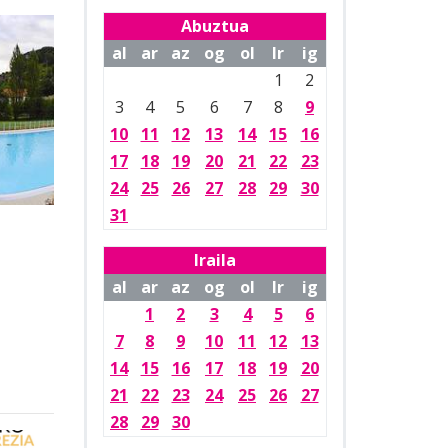
Abuztua
al
ar
az
og
ol
lr
ig
1
2
3
4
5
6
7
8
9
10
11
12
13
14
15
16
17
18
19
20
21
22
23
24
25
26
27
28
29
30
31
Iraila
al
ar
az
og
ol
lr
ig
1
2
3
4
5
6
7
8
9
10
11
12
13
14
15
16
17
18
19
20
21
22
23
24
25
26
27
28
29
30