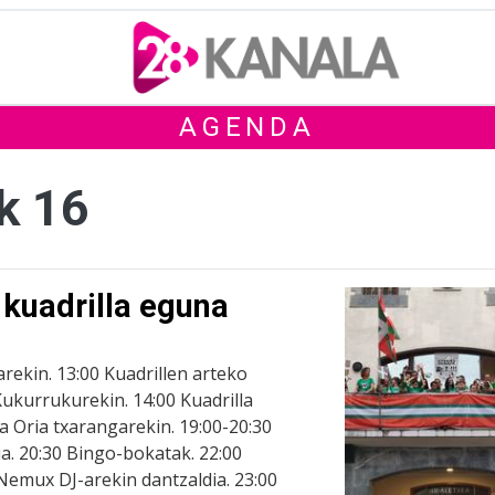
AGENDA
k 16
 kuadrilla eguna
rekin. 13:00 Kuadrillen arteko
Kukurrukurekin. 14:00 Kuadrilla
oa Oria txarangarekin. 19:00-20:30
a. 20:30 Bingo-bokatak. 22:00
Nemux DJ-arekin dantzaldia. 23:00