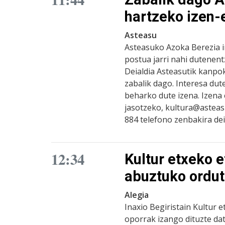
hartzeko izen
Asteasu
Asteasuko Azoka Berezia i
postua jarri nahi dutenen
Deialdia Asteasutik kanpok
zabalik dago. Interesa dut
beharko dute izena. Izen
jasotzeko, kultura@asteasu
884 telefono zenbakira dei
12:34
Kultur etxeko e
abuztuko ordu
Alegia
Inaxio Begiristain Kultur e
oporrak izango dituzte dat