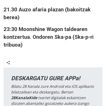
21.30 Auzo afaria plazan (bakoitzak
berea)
23:30 Moonshine Wagon taldearen
kontzertua. Ondoren Ska-pa (Ska-p-ri
tribuoa)
DESKARGATU GURE APPa!
Bilatu 28 Kanala zure Android eta iOS aplikazio
bilatzailean eta deskargatu. Bertan
28KanalaKide
txartel digitalak eskaintzen
dizuten abantailez gozatzeko aukera izango