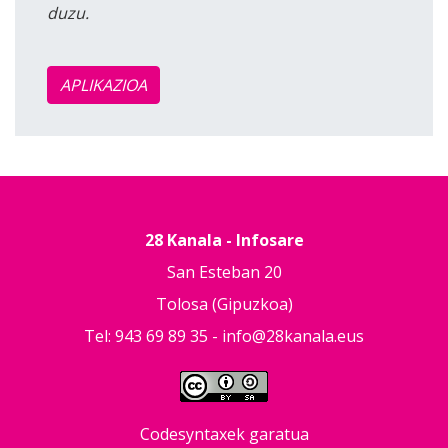
duzu.
APLIKAZIOA
28 Kanala - Infosare
San Esteban 20
Tolosa (Gipuzkoa)
Tel: 943 69 89 35 -
info@28kanala.eus
Codesyntaxek garatua