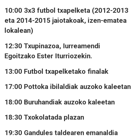
10:00 3x3 futbol txapelketa (2012-2013
eta 2014-2015 jaiotakoak, izen-ematea
lokalean)
12:30 Txupinazoa, Iurreamendi
Egoitzako Ester Iturriozekin.
13:00 Futbol txapelketako finalak
17:00 Pottoka ibilaldiak auzoko kaleetan
18:00 Buruhandiak auzoko kaleetan
18:30 Txokolatada plazan
19:30 Gandules taldearen emanaldia