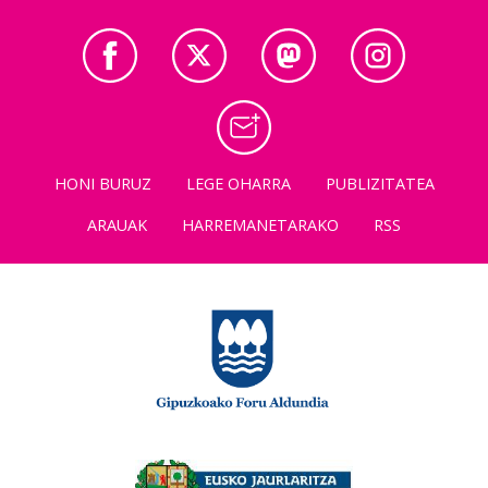
HONI BURUZ
LEGE OHARRA
PUBLIZITATEA
ARAUAK
HARREMANETARAKO
RSS