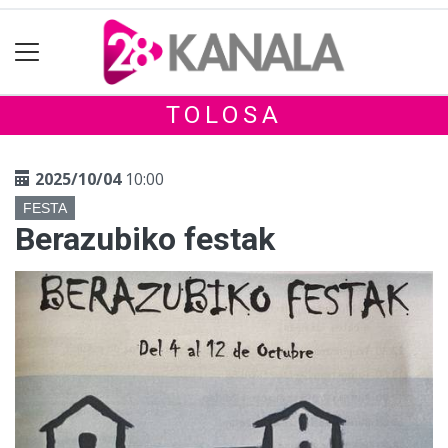
TOLOSA
2025/10/04
10:00
FESTA
Berazubiko festak