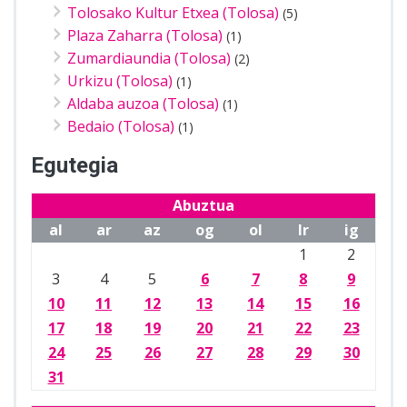
Tolosako Kultur Etxea (Tolosa)
(5)
Plaza Zaharra (Tolosa)
(1)
Zumardiaundia (Tolosa)
(2)
Urkizu (Tolosa)
(1)
Aldaba auzoa (Tolosa)
(1)
Bedaio (Tolosa)
(1)
Egutegia
Abuztua
al
ar
az
og
ol
lr
ig
1
2
3
4
5
6
7
8
9
10
11
12
13
14
15
16
17
18
19
20
21
22
23
24
25
26
27
28
29
30
31