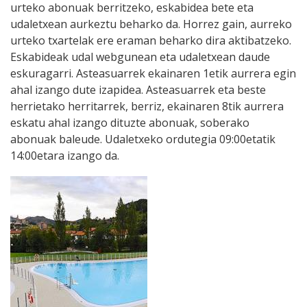
urteko abonuak berritzeko, eskabidea bete eta
udaletxean aurkeztu beharko da. Horrez gain, aurreko
urteko txartelak ere eraman beharko dira aktibatzeko.
Eskabideak udal webgunean eta udaletxean daude
eskuragarri. Asteasuarrek ekainaren 1etik aurrera egin
ahal izango dute izapidea. Asteasuarrek eta beste
herrietako herritarrek, berriz, ekainaren 8tik aurrera
eskatu ahal izango dituzte abonuak, soberako
abonuak baleude. Udaletxeko ordutegia 09:00etatik
14:00etara izango da.