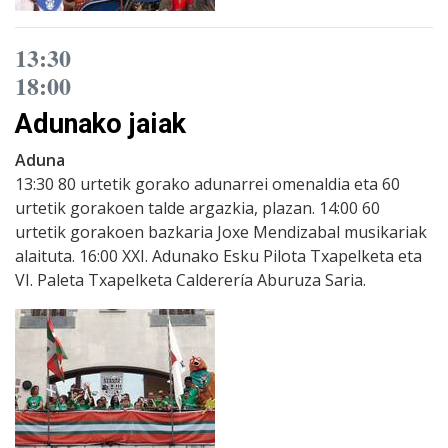
13:30
18:00
Adunako jaiak
Aduna
13:30 80 urtetik gorako adunarrei omenaldia eta 60
urtetik gorakoen talde argazkia, plazan. 14:00 60
urtetik gorakoen bazkaria Joxe Mendizabal musikariak
alaituta. 16:00 XXI. Adunako Esku Pilota Txapelketa eta
VI. Paleta Txapelketa Calderería Aburuza Saria.