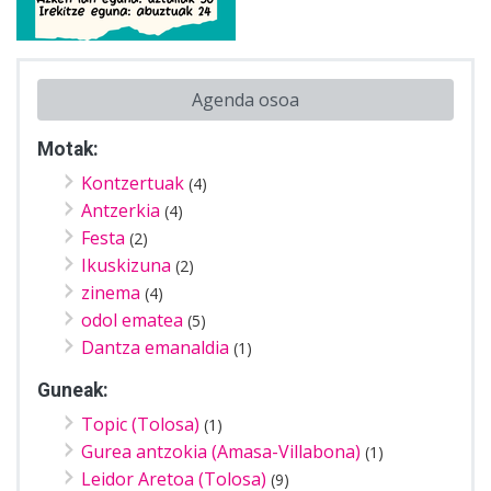
Agenda osoa
Motak:
Kontzertuak
(4)
Antzerkia
(4)
Festa
(2)
Ikuskizuna
(2)
zinema
(4)
odol ematea
(5)
Dantza emanaldia
(1)
Guneak:
Topic (Tolosa)
(1)
Gurea antzokia (Amasa-Villabona)
(1)
Leidor Aretoa (Tolosa)
(9)