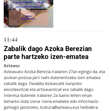
11:44
Zabalik dago Azoka Berezian
parte hartzeko izen-ematea
Asteasu
Asteasuko Azoka Berezia irailaren 27an egingo da, eta
azokan postua jarri nahi dutenentzako izen-ematea
zabalik dago. Deialdia Asteasutik kanpoko
ekoizleentzat eta artisauentzat ere zabalik dago.
Interesa dutenek irailaren 2a baino lehen eman
beharko dute izena. Izena emateko edo informazio
gehiago jasotzeko, kultura@asteasu.eus helbidera