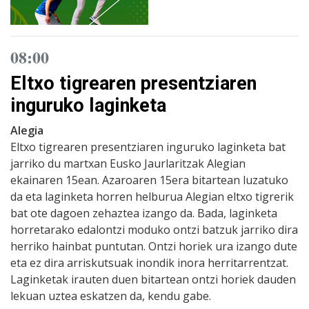
08:00
Eltxo tigrearen presentziaren
inguruko laginketa
Alegia
Eltxo tigrearen presentziaren inguruko laginketa bat
jarriko du martxan Eusko Jaurlaritzak Alegian
ekainaren 15ean. Azaroaren 15era bitartean luzatuko
da eta laginketa horren helburua Alegian eltxo tigrerik
bat ote dagoen zehaztea izango da. Bada, laginketa
horretarako edalontzi moduko ontzi batzuk jarriko dira
herriko hainbat puntutan. Ontzi horiek ura izango dute
eta ez dira arriskutsuak inondik inora herritarrentzat.
Laginketak irauten duen bitartean ontzi horiek dauden
lekuan uztea eskatzen da, kendu gabe.