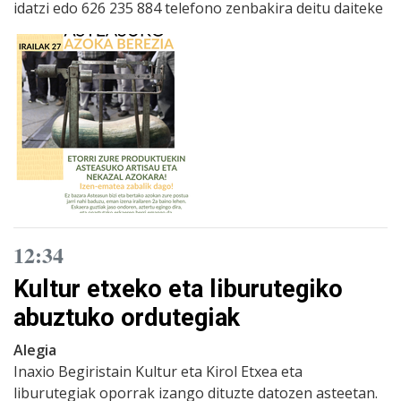
idatzi edo 626 235 884 telefono zenbakira deitu daiteke
12:34
Kultur etxeko eta liburutegiko
abuztuko ordutegiak
Alegia
Inaxio Begiristain Kultur eta Kirol Etxea eta
liburutegiak oporrak izango dituzte datozen asteetan.