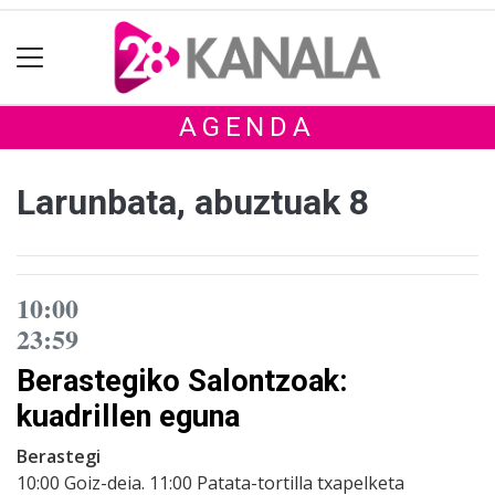
AGENDA
Larunbata, abuztuak 8
10:00
23:59
Berastegiko Salontzoak:
kuadrillen eguna
Berastegi
10:00 Goiz-deia. 11:00 Patata-tortilla txapelketa