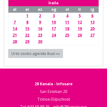
Iraila
al
ar
az
og
ol
lr
ig
1
2
3
4
5
6
7
8
9
10
11
12
13
14
15
16
17
18
19
20
21
22
23
24
25
26
27
28
29
30
Urte osoko agenda ikusi »»
28 Kanala - Infosare
San Esteban 20
Tolosa (Gipuzkoa)
Tel: 943 69 89 35 -
info@28kanala.eus