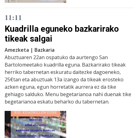
11:11
Kuadrilla eguneko bazkarirako
tikeak salgai
Amezketa | Bazkaria
Abuztuaren 22an ospatuko da aurtengo San
Bartolomeetako kuadrilla eguna. Bazkarirako tikeak
herriko tabernetan eskuratu daitezke dagoeneko,
25€tan eta abuztuak 13a izango da tikeak erosteko
azken eguna, egun horretatik aurrera ez da tike
gehiago salduko. Menu begetarianoa nahi duenak tike
begetarianoa eskatu beharko du tabernetan.