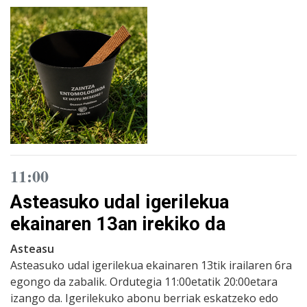
11:00
Asteasuko udal igerilekua
ekainaren 13an irekiko da
Asteasu
Asteasuko udal igerilekua ekainaren 13tik irailaren 6ra
egongo da zabalik. Ordutegia 11:00etatik 20:00etara
izango da. Igerilekuko abonu berriak eskatzeko edo