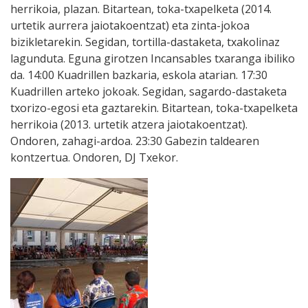
herrikoia, plazan. Bitartean, toka-txapelketa (2014.
urtetik aurrera jaiotakoentzat) eta zinta-jokoa
bizikletarekin. Segidan, tortilla-dastaketa, txakolinaz
lagunduta. Eguna girotzen Incansables txaranga ibiliko
da. 14:00 Kuadrillen bazkaria, eskola atarian. 17:30
Kuadrillen arteko jokoak. Segidan, sagardo-dastaketa
txorizo-egosi eta gaztarekin. Bitartean, toka-txapelketa
herrikoia (2013. urtetik atzera jaiotakoentzat).
Ondoren, zahagi-ardoa. 23:30 Gabezin taldearen
kontzertua. Ondoren, DJ Txekor.