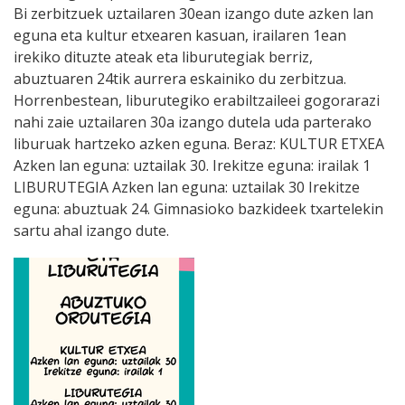
Bi zerbitzuek uztailaren 30ean izango dute azken lan
eguna eta kultur etxearen kasuan, irailaren 1ean
irekiko dituzte ateak eta liburutegiak berriz,
abuztuaren 24tik aurrera eskainiko du zerbitzua.
Horrenbestean, liburutegiko erabiltzaileei gogorarazi
nahi zaie uztailaren 30a izango dutela uda parterako
liburuak hartzeko azken eguna. Beraz: KULTUR ETXEA
Azken lan eguna: uztailak 30. Irekitze eguna: irailak 1
LIBURUTEGIA Azken lan eguna: uztailak 30 Irekitze
eguna: abuztuak 24. Gimnasioko bazkideek txartelekin
sartu ahal izango dute.