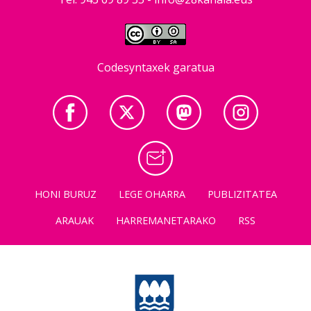
Codesyntaxek garatua
HONI BURUZ
LEGE OHARRA
PUBLIZITATEA
ARAUAK
HARREMANETARAKO
RSS