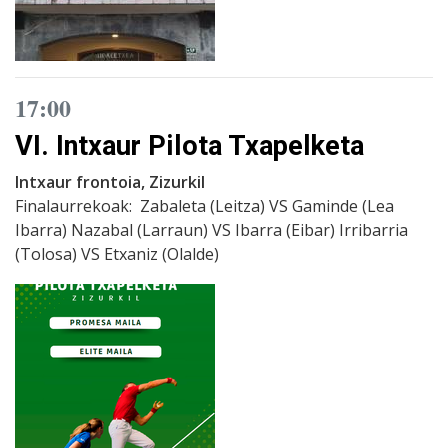
17:00
VI. Intxaur Pilota Txapelketa
Intxaur frontoia, Zizurkil
Finalaurrekoak: Zabaleta (Leitza) VS Gaminde (Lea
Ibarra) Nazabal (Larraun) VS Ibarra (Eibar) Irribarria
(Tolosa) VS Etxaniz (Olalde)