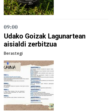
09:00
Udako Goizak Lagunartean
aisialdi zerbitzua
Berastegi