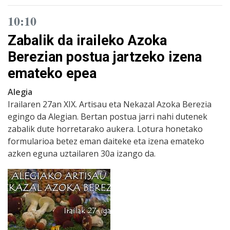
10:10
Zabalik da iraileko Azoka
Berezian postua jartzeko izena
emateko epea
Alegia
Irailaren 27an XIX. Artisau eta Nekazal Azoka Berezia
egingo da Alegian. Bertan postua jarri nahi dutenek
zabalik dute horretarako aukera. Lotura honetako
formularioa betez eman daiteke eta izena emateko
azken eguna uztailaren 30a izango da.