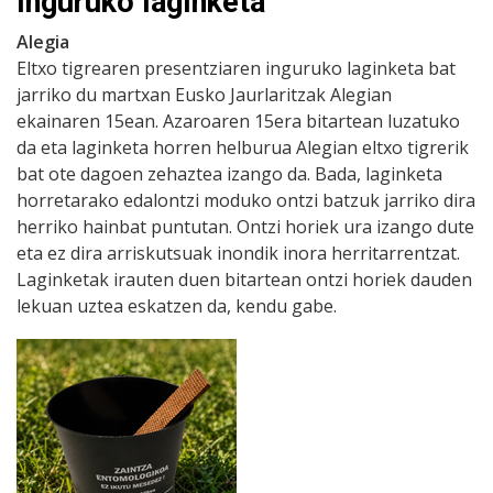
inguruko laginketa
Alegia
Eltxo tigrearen presentziaren inguruko laginketa bat
jarriko du martxan Eusko Jaurlaritzak Alegian
ekainaren 15ean. Azaroaren 15era bitartean luzatuko
da eta laginketa horren helburua Alegian eltxo tigrerik
bat ote dagoen zehaztea izango da. Bada, laginketa
horretarako edalontzi moduko ontzi batzuk jarriko dira
herriko hainbat puntutan. Ontzi horiek ura izango dute
eta ez dira arriskutsuak inondik inora herritarrentzat.
Laginketak irauten duen bitartean ontzi horiek dauden
lekuan uztea eskatzen da, kendu gabe.