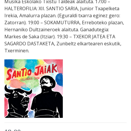
Musika Eskolako Txistu Taldeak alaituta. 17:00 –
HALTEROFILIA: XII. SANTIO SARIA, Junior Txapelketa
Irekia, Amalurra plazan. (Eguraldi txarra eginez gero:
Zatorran). 19:00 – SOKAMUTURRA, Erreboteko plazan,
Hernaniko Dultzaineroek alaituta. Ganadutegia:
Markes de Saka (Itziar). 19:30 – TXEKOR JATEA ETA
SAGARDO DASTAKETA, Zunbeltz elkartearen eskutik,
Txerminen.