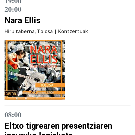
19:00
20:00
Nara Ellis
Hiru taberna, Tolosa | Kontzertuak
08:00
Eltxo tigrearen presentziaren