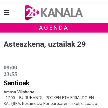
AGENDA
Asteazkena, uztailak 29
08:00
23:55
Santioak
Amasa-Villabona
17:00 – BURUHANDI, IPOTXEN ETA ERRALDOIEN
KALEJIRA, Besamotza Konpartsaren eskutik, Loatzo