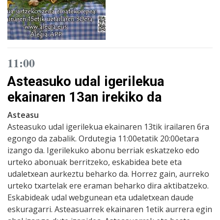
11:00
Asteasuko udal igerilekua
ekainaren 13an irekiko da
Asteasu
Asteasuko udal igerilekua ekainaren 13tik irailaren 6ra
egongo da zabalik. Ordutegia 11:00etatik 20:00etara
izango da. Igerilekuko abonu berriak eskatzeko edo
urteko abonuak berritzeko, eskabidea bete eta
udaletxean aurkeztu beharko da. Horrez gain, aurreko
urteko txartelak ere eraman beharko dira aktibatzeko.
Eskabideak udal webgunean eta udaletxean daude
eskuragarri. Asteasuarrek ekainaren 1etik aurrera egin