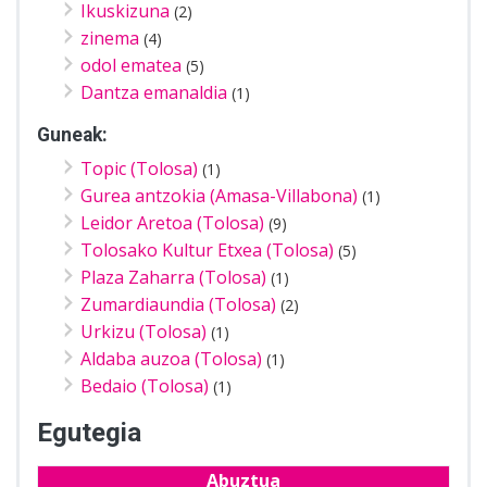
Ikuskizuna
(2)
zinema
(4)
odol ematea
(5)
Dantza emanaldia
(1)
Guneak:
Topic (Tolosa)
(1)
Gurea antzokia (Amasa-Villabona)
(1)
Leidor Aretoa (Tolosa)
(9)
Tolosako Kultur Etxea (Tolosa)
(5)
Plaza Zaharra (Tolosa)
(1)
Zumardiaundia (Tolosa)
(2)
Urkizu (Tolosa)
(1)
Aldaba auzoa (Tolosa)
(1)
Bedaio (Tolosa)
(1)
Egutegia
Abuztua