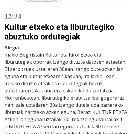
12:34
Kultur etxeko eta liburutegiko
abuztuko ordutegiak
Alegia
Inaxio Begiristain Kultur eta Kirol Etxea eta
liburutegiak oporrak izango dituzte datozen asteetan.
Bi zerbitzuek uztailaren 30ean izango dute azken lan
eguna eta kultur etxearen kasuan, irailaren 1ean
irekiko dituzte ateak eta liburutegiak berriz,
abuztuaren 24tik aurrera eskainiko du zerbitzua.
Horrenbestean, liburutegiko erabiltzaileei gogorarazi
nahi zaie uztailaren 30a izango dutela uda parterako
liburuak hartzeko azken eguna. Beraz: KULTUR ETXEA
Azken lan eguna: uztailak 30. Irekitze eguna: irailak 1
LIBURUTEGIA Azken lan eguna: uztailak 30 Irekitze
eguna: abuztuak 24. Gimnasioko bazkideek txartelekin