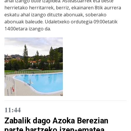
ahal izango dute izapidea. Asteasuarrek eta beste
herrietako herritarrek, berriz, ekainaren 8tik aurrera
eskatu ahal izango dituzte abonuak, soberako
abonuak baleude. Udaletxeko ordutegia 09:00etatik
14:00etara izango da.
11:44
Zabalik dago Azoka Berezian
parte hartzeko izen-ematea