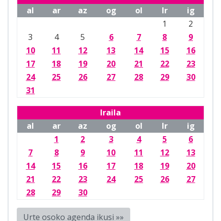
al
ar
az
og
ol
lr
ig
1
2
3
4
5
6
7
8
9
10
11
12
13
14
15
16
17
18
19
20
21
22
23
24
25
26
27
28
29
30
31
Iraila
al
ar
az
og
ol
lr
ig
1
2
3
4
5
6
7
8
9
10
11
12
13
14
15
16
17
18
19
20
21
22
23
24
25
26
27
28
29
30
Urte osoko agenda ikusi »»