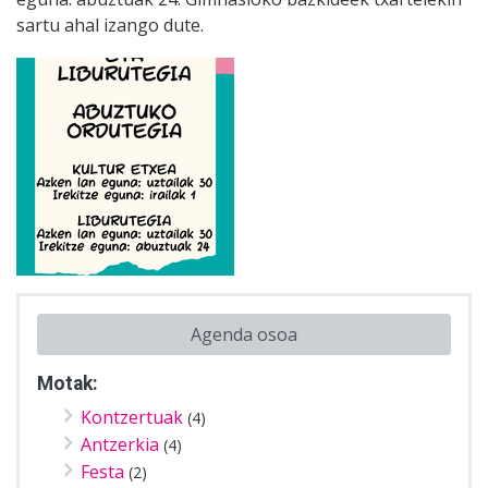
sartu ahal izango dute.
Agenda osoa
Motak:
Kontzertuak
(4)
Antzerkia
(4)
Festa
(2)