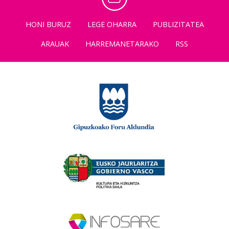
HONI BURUZ
LEGE OHARRA
PUBLIZITATEA
ARAUAK
HARREMANETARAKO
RSS