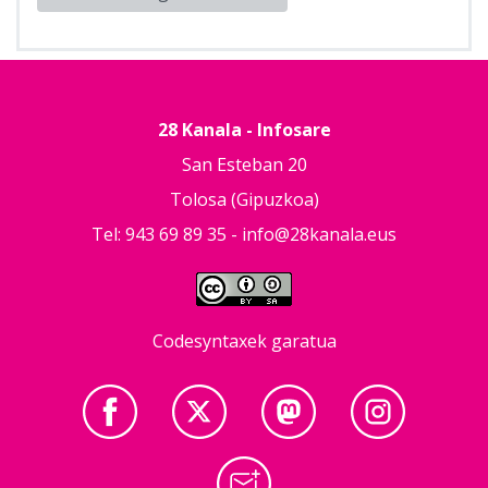
28 Kanala - Infosare
San Esteban 20
Tolosa (Gipuzkoa)
Tel: 943 69 89 35 -
info@28kanala.eus
Codesyntaxek garatua