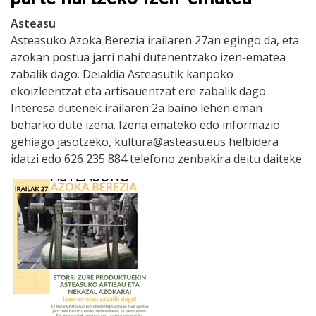
Asteasu
Asteasuko Azoka Berezia irailaren 27an egingo da, eta
azokan postua jarri nahi dutenentzako izen-ematea
zabalik dago. Deialdia Asteasutik kanpoko
ekoizleentzat eta artisauentzat ere zabalik dago.
Interesa dutenek irailaren 2a baino lehen eman
beharko dute izena. Izena emateko edo informazio
gehiago jasotzeko, kultura@asteasu.eus helbidera
idatzi edo 626 235 884 telefono zenbakira deitu daiteke