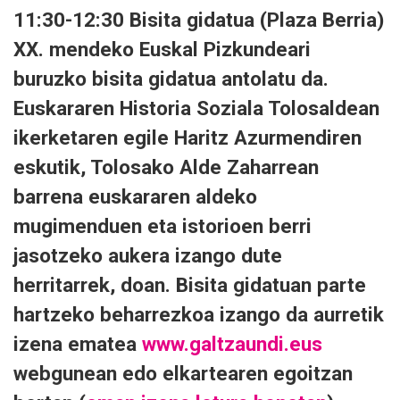
11:30-12:30 Bisita gidatua (Plaza Berria)
XX. mendeko Euskal Pizkundeari
buruzko bisita gidatua antolatu da.
Euskararen Historia Soziala Tolosaldean
ikerketaren egile Haritz Azurmendiren
eskutik, Tolosako Alde Zaharrean
barrena euskararen aldeko
mugimenduen eta istorioen berri
jasotzeko aukera izango dute
herritarrek, doan. Bisita gidatuan parte
hartzeko beharrezkoa izango da aurretik
izena ematea
www.galtzaundi.eus
webgunean edo elkartearen egoitzan