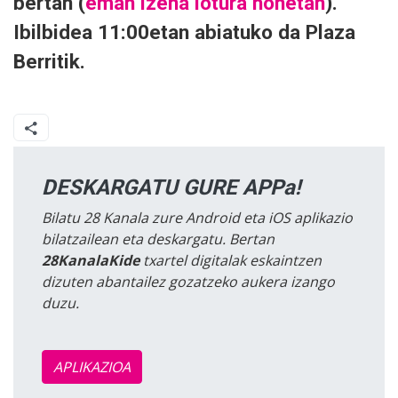
bertan (
eman izena lotura honetan
).
Ibilbidea 11:00etan abiatuko da Plaza
Berritik.
DESKARGATU GURE APPa!
Bilatu 28 Kanala zure Android eta iOS aplikazio
bilatzailean eta deskargatu. Bertan
28KanalaKide
txartel digitalak eskaintzen
dizuten abantailez gozatzeko aukera izango
duzu.
APLIKAZIOA