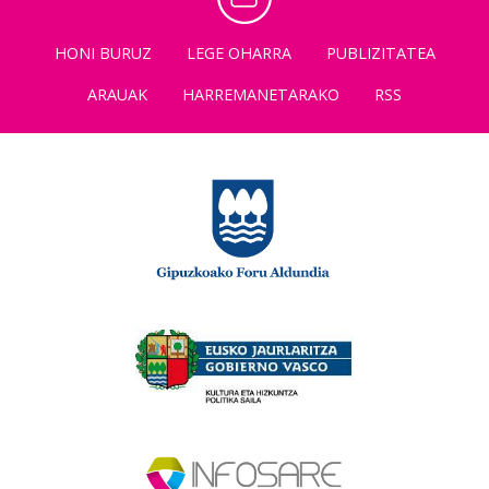
HONI BURUZ
LEGE OHARRA
PUBLIZITATEA
ARAUAK
HARREMANETARAKO
RSS