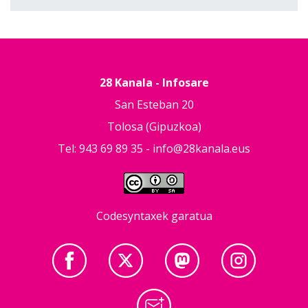
28 Kanala - Infosare
San Esteban 20
Tolosa (Gipuzkoa)
Tel: 943 69 89 35 -
info@28kanala.eus
Codesyntaxek garatua