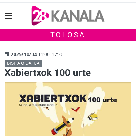
TOLOSA
2025/10/04
11:00-12:30
BISITA GIDATUA
Xabiertxok 100 urte