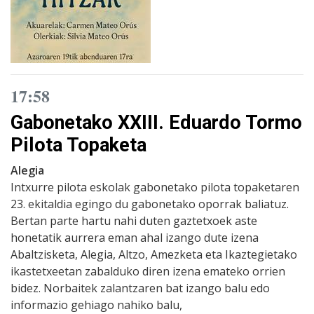
17:58
Gabonetako XXIII. Eduardo Tormo
Pilota Topaketa
Alegia
Intxurre pilota eskolak gabonetako pilota topaketaren
23. ekitaldia egingo du gabonetako oporrak baliatuz.
Bertan parte hartu nahi duten gaztetxoek aste
honetatik aurrera eman ahal izango dute izena
Abaltzisketa, Alegia, Altzo, Amezketa eta Ikaztegietako
ikastetxeetan zabalduko diren izena emateko orrien
bidez. Norbaitek zalantzaren bat izango balu edo
informazio gehiago nahiko balu,