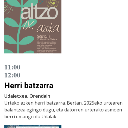
11:00
12:00
Herri batzarra
Udaletxea, Orendain
Urteko azken herri batzarra. Bertan, 2025eko urtearen
balantzea egingo dugu, eta datorren urterako asmoen
berri emango du Udalak.