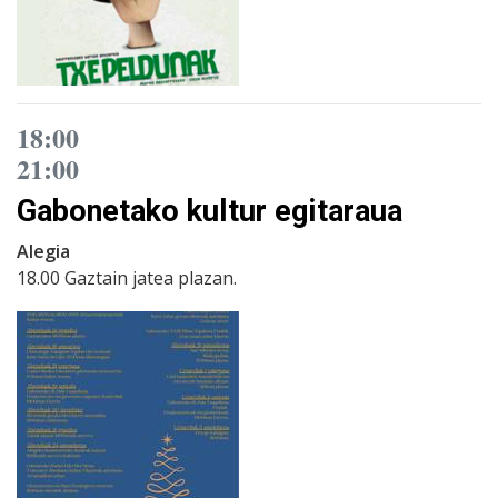
18:00
21:00
Gabonetako kultur egitaraua
Alegia
18.00 Gaztain jatea plazan.