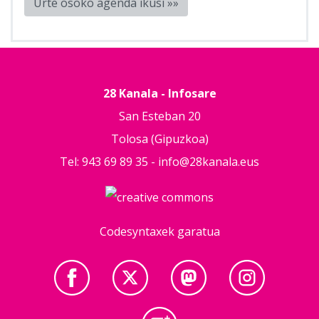
Urte osoko agenda ikusi »»
28 Kanala - Infosare
San Esteban 20
Tolosa (Gipuzkoa)
Tel: 943 69 89 35 -
info@28kanala.eus
Codesyntaxek garatua