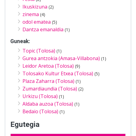
Ikuskizuna
(2)
zinema
(4)
odol ematea
(5)
Dantza emanaldia
(1)
Guneak:
Topic (Tolosa)
(1)
Gurea antzokia (Amasa-Villabona)
(1)
Leidor Aretoa (Tolosa)
(9)
Tolosako Kultur Etxea (Tolosa)
(5)
Plaza Zaharra (Tolosa)
(1)
Zumardiaundia (Tolosa)
(2)
Urkizu (Tolosa)
(1)
Aldaba auzoa (Tolosa)
(1)
Bedaio (Tolosa)
(1)
Egutegia