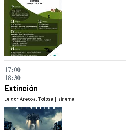
17:00
18:30
Extinción
Leidor Aretoa, Tolosa | zinema