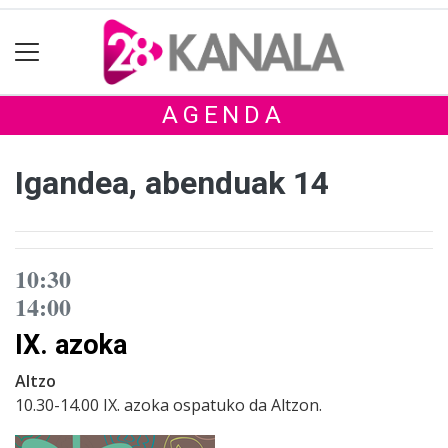
AGENDA
Igandea, abenduak 14
10:30
14:00
IX. azoka
Altzo
10.30-14.00 IX. azoka ospatuko da Altzon.