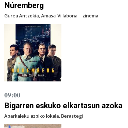
Núremberg
Gurea Antzokia, Amasa-Villabona | zinema
09:00
Bigarren eskuko elkartasun azoka
Aparkaleku azpiko lokala, Berastegi