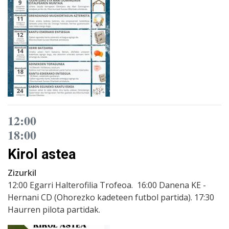
12:00
18:00
Kirol astea
Zizurkil
12:00 Egarri Halterofilia Trofeoa. 16:00 Danena KE -
Hernani CD (Ohorezko kadeteen futbol partida). 17:30
Haurren pilota partidak.