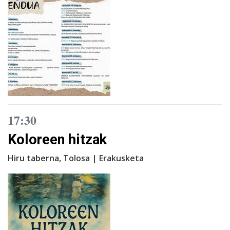
17:30
Koloreen hitzak
Hiru taberna, Tolosa | Erakusketa