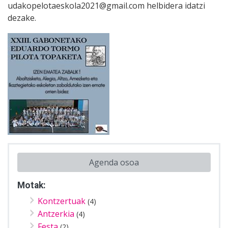
udakopelotaeskola2021@gmail.com helbidera idatzi
dezake.
Agenda osoa
Motak:
Kontzertuak
(4)
Antzerkia
(4)
Festa
(2)