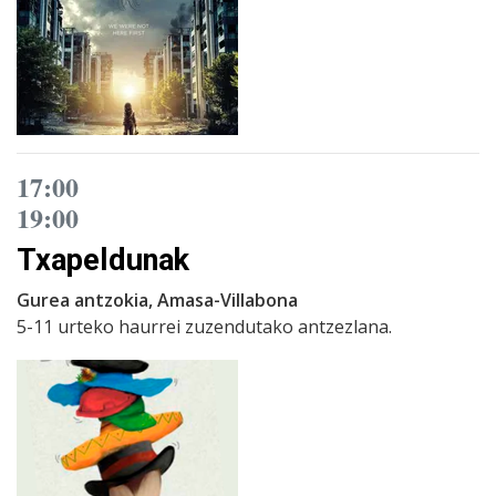
17:00
19:00
Txapeldunak
Gurea antzokia, Amasa-Villabona
5-11 urteko haurrei zuzendutako antzezlana.