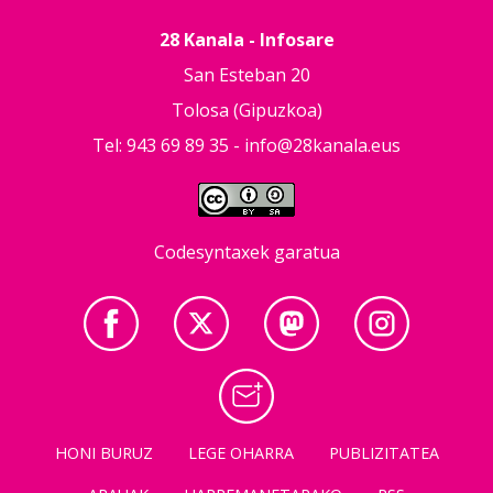
28 Kanala - Infosare
San Esteban 20
Tolosa (Gipuzkoa)
Tel: 943 69 89 35 -
info@28kanala.eus
Codesyntaxek garatua
HONI BURUZ
LEGE OHARRA
PUBLIZITATEA