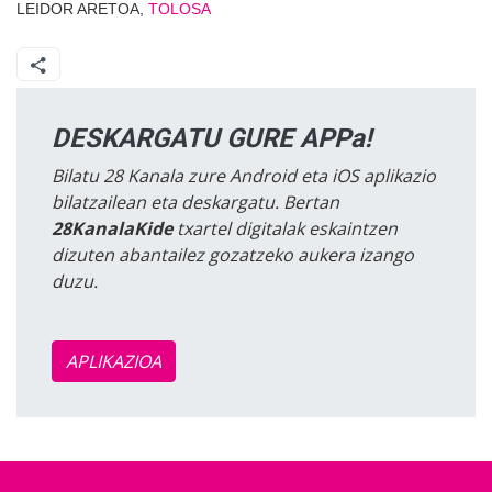
LEIDOR ARETOA,
TOLOSA
DESKARGATU GURE APPa!
Bilatu 28 Kanala zure Android eta iOS aplikazio
bilatzailean eta deskargatu. Bertan
28KanalaKide
txartel digitalak eskaintzen
dizuten abantailez gozatzeko aukera izango
duzu.
APLIKAZIOA